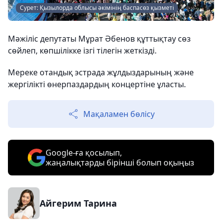
Сурет: Қызылорда облысы әкімінің баспасөз қызметі
Мәжіліс депутаты Мұрат Әбенов құттықтау сөз
сөйлеп, көпшілікке ізгі тілегін жеткізді.
Мереке отандық эстрада жұлдыздарының және
жергілікті өнерпаздардың концертіне ұласты.
Мақаламен бөлісу
Google-ға қосылып,
жаңалықтарды бірінші болып оқыңыз
Айгерим Тарина