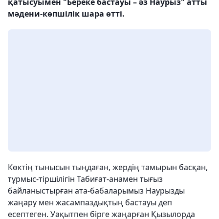
қатысуымен "Береке бастауы – әз Наурыз" атты
мәдени-көпшілік шара өтті.
Көктің тынысын тыңдаған, жердің тамырын басқан,
тұрмыс-тіршілігін Табиғат-анамен тығыз
байланыстырған ата-бабаларымыз Наурызды
жаңару мен жасампаздықтың бастауы деп
есептеген. Уақытпен бірге жаңарған Қызылорда