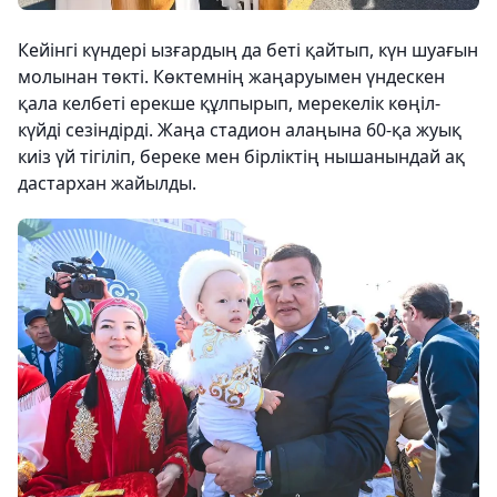
Кейінгі күндері ызғардың да беті қайтып, күн шуағын
молынан төкті. Көктемнің жаңаруымен үндескен
қала келбеті ерекше құлпырып, мерекелік көңіл-
күйді сезіндірді. Жаңа стадион алаңына 60-қа жуық
киіз үй тігіліп, береке мен бірліктің нышанындай ақ
дастархан жайылды.