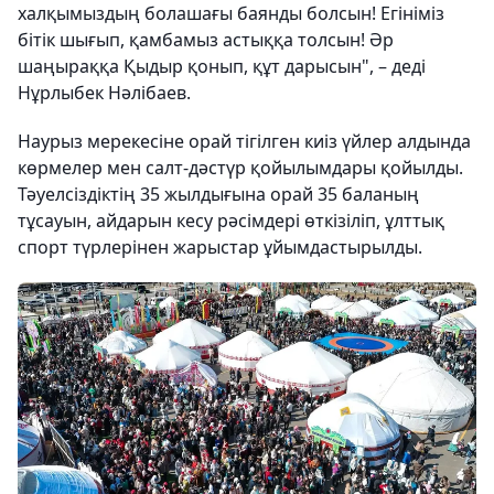
халқымыздың болашағы баянды болсын! Егініміз
бітік шығып, қамбамыз астыққа толсын! Әр
шаңыраққа Қыдыр қонып, құт дарысын", – деді
Нұрлыбек Нәлібаев.
Наурыз мерекесіне орай тігілген киіз үйлер алдында
көрмелер мен салт-дәстүр қойылымдары қойылды.
Тәуелсіздіктің 35 жылдығына орай 35 баланың
тұсауын, айдарын кесу рәсімдері өткізіліп, ұлттық
спорт түрлерінен жарыстар ұйымдастырылды.