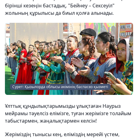
бірінші кезеңін бастадық. "Бейнеу – Сексеуіл"
жолының құрылысы да биыл қолға алынады.
Сурет: Қызылорда облысы әкімінің баспасөз қызметі
Ұлттық құндылықтарымызды ұлықтаған Наурыз
мейрамы тәуелсіз елімізге, туған жерімізге толайым
табыстармен, жаңалықтармен келсін!
Жеріміздің тынысы кең, еліміздің мерейі үстем,