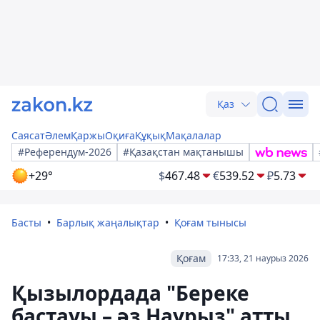
Қаз
Саясат
Әлем
Қаржы
Оқиға
Құқық
Мақалалар
#Референдум-2026
#Қазақстан мақтанышы
+29°
$
467.48
€
539.52
₽
5.73
Басты
Барлық жаңалықтар
Қоғам тынысы
Қоғам
17:33, 21 наурыз 2026
Қызылордада "Береке
бастауы – әз Наурыз" атты