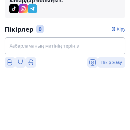
хабардар болыңыз:
Пікірлер
0
Кіру
Пікір жазу