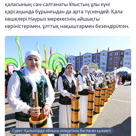
қаласының сән-салтанаты Ұлыстың ұлы күні
қарсаңында бұрынғыдан да арта түскендей. Қала
көшелері Наурыз мерекесінің айшықты
көріністерімен, ұлттық нақыштармен безендірілген.
Сурет: Қызылорда облысы әкімдігінің баспасөз қызметі