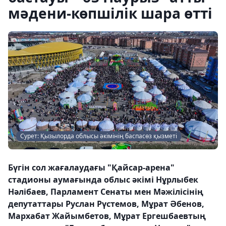
мәдени-көпшілік шара өтті
Сурет: Қызылорда облысы әкімінің баспасөз қызметі
Бүгін сол жағалаудағы "Қайсар-арена"
стадионы аумағында облыс әкімі Нұрлыбек
Нәлібаев, Парламент Сенаты мен Мәжілісінің
депутаттары Руслан Рүстемов, Мұрат Әбенов,
Мархабат Жайымбетов, Мұрат Ергешбаевтың