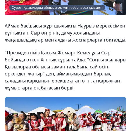
Сурет: Қызылорда облысы әкімінің баспасөз қызметі
Аймақ басшысы жұртшылықты Наурыз мерекесімен
құттықтап, Сыр өңірінің даму жолындағы
жаңашылдықтар мен алдағы жоспарларға тоқталды.
"Президентіміз Қасым-Жомарт Кемелұлы Сыр
бойында өткен Ұлттық құрылтайда: "Соңғы жылдары
Қызылорда облысы заман талабына сай өсіп-
өркендеп жатыр" деп, аймағымыздың барлық
саладағы қарқынын ерекше атап өтті, атқарылған
жұмыстарға оң бағасын берді.