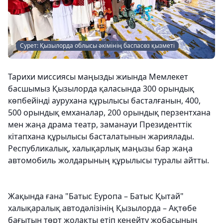
Сурет: Қызылорда облысы әкімінің баспасөз қызметі
Тарихи миссиясы маңызды жиында Мемлекет
басшымыз Қызылорда қаласында 300 орындық
көпбейінді аурухана құрылысы басталғанын, 400,
500 орындық емханалар, 200 орындық перзентхана
мен жаңа драма театр, заманауи Президенттік
кітапхана құрылысы басталатынын жариялады.
Республикалық, халықарлық маңызы бар жаңа
автомобиль жолдарының құрылысы туралы айтты.
Жақында ғана "Батыс Еуропа – Батыс Қытай"
халықаралық автодәлізінің Қызылорда – Ақтөбе
бағытын төрт жолақты етіп кеңейту жобасының