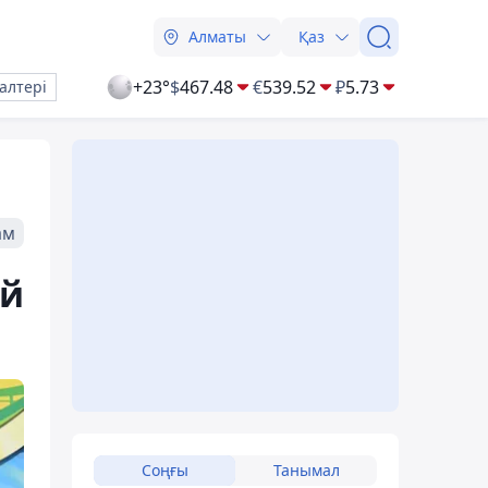
Алматы
Қаз
+23°
$
467.48
€
539.52
₽
5.73
алтері
ам
ай
Соңғы
Танымал