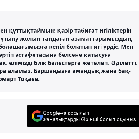
н құттықтаймын! Қазір табиғат игіліктерін
тұтыну жолын таңдаған азаматтарымыздың
 болашағымызға кепіл болатын игі үрдіс. Мен
ртіп эстафетасына белсене қатысуға
к, елімізді биік белестерге жетелеп, Әділетті,
ұра аламыз. Баршаңызға амандық және бақ-
омарт Тоқаев.
Google-ға қосылып,
жаңалықтарды бірінші болып оқыңыз