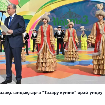
зақстандықтарға "Тазару күніне" орай үндеу