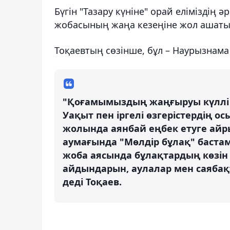
Бүгін "Тазару күніне" орай еліміздің 
жобасының жаңа кезеңіне жол ашаты
Тоқаевтың сөзінше, бұл – Наурызнама
"Қоғамымыздың жаңғыруы күллі т
Уақыт пен іргелі өзгерістердің 
жолында аянбай еңбек етуге айры
аумағында "Мөлдір бұлақ" баста
жоба аясында бұлақтардың көзін 
айдындарын, аулалар мен саябақт
деді Тоқаев.