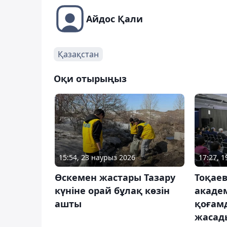
Айдос Қали
Қазақстан
Оқи отырыңыз
15:54, 23 наурыз 2026
17:27, 
️Өскемен жастары Тазару
Тоқаев
күніне орай бұлақ көзін
акаде
ашты
қоғам
жасад