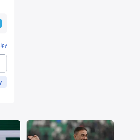
Кіру
у