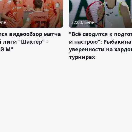
үгін
22:03, Бүгін
лся видеообзор матча
"Всё сводится к подго
 лиги "Шахтёр" -
и настрою": Рыбакина 
ий М"
уверенности на хардо
турнирах