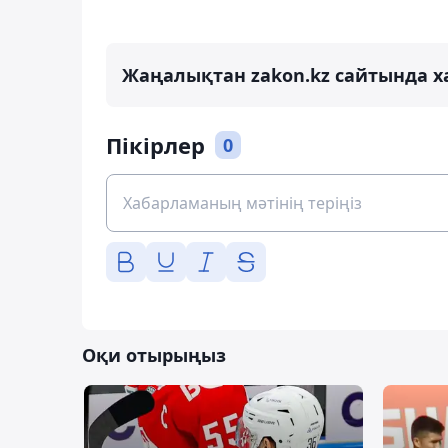
Жаңалықтан zakon.kz сайтында х
Пікірлер
0
Оқи отырыңыз