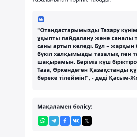
"Отандастарымызды Тазару күніме
ұқыпты пайдалану және саналы 
саны артып келеді. Бұл – жарқын
бүкіл халқымызды тазалық пен тә
шақырамын. Бәріміз күш біріктірсе
Таза, Өркендеген Қазақстанды қ
береке тілеймін!", - деді Қасым-Ж
Мақаламен бөлісу: