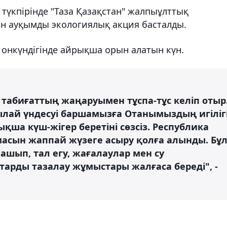
әр түкпірінде "Таза Қазақстан" жалпыұлттық
н ауқымды экологиялық акция басталды.
 онкүндігінде айрықша орын алатын күн.
абиғаттың жаңаруымен тұспа-тұс келіп отыр
осылай үндесуі баршамызға Отанымыздың игіліг
қша күш-жігер беретіні сөзсіз. Республика
масын жаппай жүзеге асыру қолға алынды. Бұ
ашып, тал егу, жағалаулар мен су
арды тазалау жұмыстары жалғаса береді", -