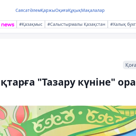
Саясат
Әлем
Қаржы
Оқиға
Құқық
Мақалалар
#Қазақмыс
#Салыстырмалы Қазақстан
#Халық бухг
Қоғ
қтарға "Тазару күніне" ор