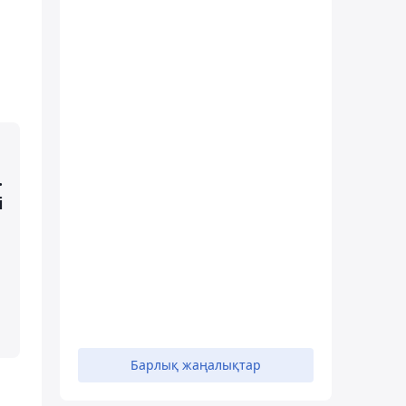
.
і
л
Барлық жаңалықтар