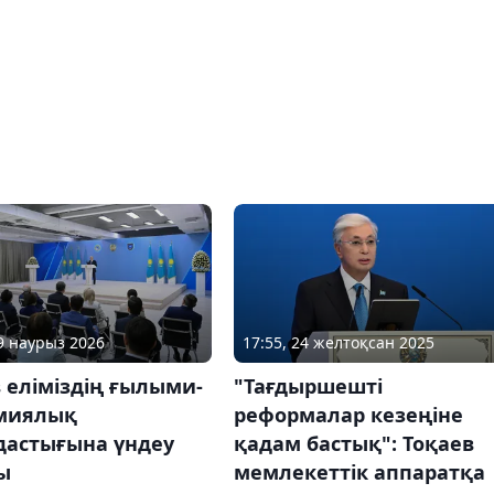
19 наурыз 2026
17:55, 24 желтоқсан 2025
 еліміздің ғылыми-
"Тағдыршешті
миялық
реформалар кезеңіне
дастығына үндеу
қадам бастық": Тоқаев
ы
мемлекеттік аппаратқа