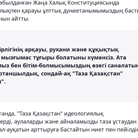
қабылданған Жаңа Халық Конституциясында
рлықпен қарауы ұлттық дүниетанымымыздың баст
нын айтты.
рлігінің арқауы, рухани және құқықтық
ің мызғымас тұғыры болатыны күмәнсіз. Ата
з бен бітім-болмысымыздың өзегі саналаты
отаншылдық, сондай-ақ "Таза Қазақстан"
".
нда, "Таза Қазақстан" идеологиялық
рді, аулаларды және айналамызды таза ұстаудан
әл-ауқатын арттыруға бастайтын ниет пен пейілді