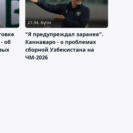
21:34, Бүгін
товке
"Я предупреждал заранее".
- об
Каннаваро - о проблемах
вых
сборной Узбекистана на
ЧМ-2026