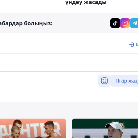
үндеу жасады
абардар болыңыз:
Пікір жаз