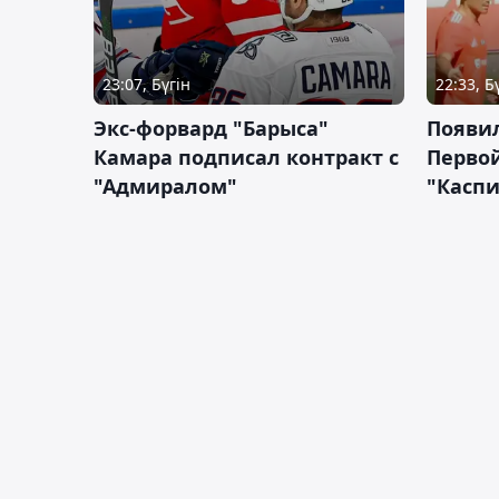
23:07, Бүгін
22:33, Б
Экс-форвард "Барыса"
Появи
Камара подписал контракт с
Первой
"Адмиралом"
"Касп