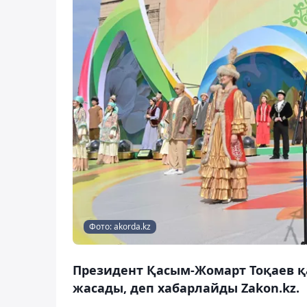
Фото: akorda.kz
Президент Қасым-Жомарт Тоқаев қа
жасады, деп хабарлайды Zakon.kz.