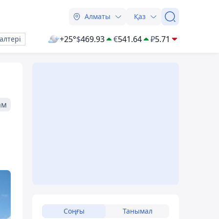
Алматы
Қаз
+25°
$
469.93
€
541.64
₽
5.71
алтері
ам
Соңғы
Танымал