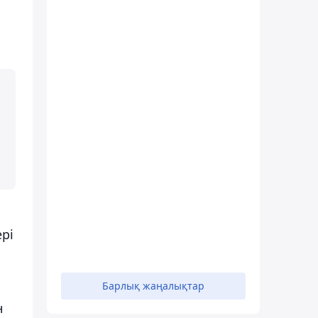
рі
Барлық жаңалықтар
н