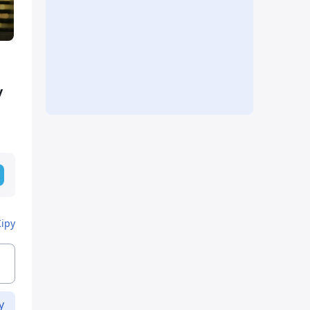
у
Кіру
у