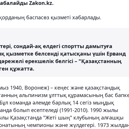
абалайды Zakon.kz.
Ақорданың баспасөз қызметі хабарлады.
ктері, сондай-ақ елдегі спортты дамытуға
ық қызметке белсенді қатысқаны үшін Ерванд
әрежелі ерекшелік белгісі – "Қазақстанның
нген құжатта.
мыз 1940, Воронеж) – кеңес және қазақстандық
станның альпинизм ұлттық құрамасының бас бапке
 Бұл команда әлемде барлық 14 сегіз мыңдық
да болып есептеледі (1991-2010). 1990 жылы
ылы Қазақстанда "Жеті шың" клубының алғашқы
онатының чемпионы және жүлдегері. 1973 жылда