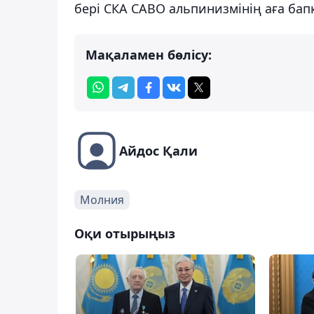
бері СКА САВО альпинизмінің аға бапк
Мақаламен бөлісу:
Айдос Қали
Молния
Оқи отырыңыз