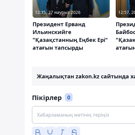
12:35, 27 наурыз 2026
12:57, 
Президент Ерванд
Прези
Ильинскийге
Байбо
"Қазақстанның Еңбек Ері"
"Қазақ
атағын тапсырды
атағын
Жаңалықтан zakon.kz сайтында х
Пікірлер
0