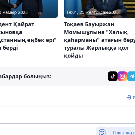
20 мамыр 2025
19:01, 25 желтоқсан 2025
дент Қайрат
Тоқаев Бауыржан
сыновқа
Момышұлына "Халық
станның еңбек ері"
қаһарманы" атағын бер
 берді
туралы Жарлыққа қол
қойды
абардар болыңыз:
Пікір жаз