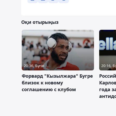
Оқи отырыңыз
20:36, Бүгін
20:16, Б
Форвард "Кызылжара" Бугре
Россий
близок к новому
Карлов
соглашению с клубом
года з
антид