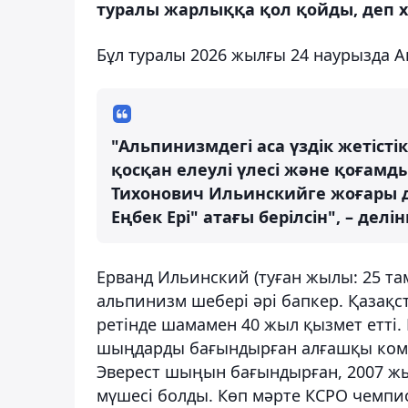
туралы жарлыққа қол қойды, деп х
Бұл туралы 2026 жылғы 24 наурызда 
"Альпинизмдегі аса үздік жетісті
қосқан елеулі үлесі және қоғамд
Тихонович Ильинскийге жоғары д
Еңбек Ері" атағы берілсін", – делі
Ерванд Ильинский (туған жылы: 25 та
альпинизм шебері әрі бапкер. Қазақ
ретінде шамамен 40 жыл қызмет етті.
шыңдарды бағындырған алғашқы коман
Эверест шыңын бағындырған, 2007 ж
мүшесі болды. Көп мәрте КСРО чемпи