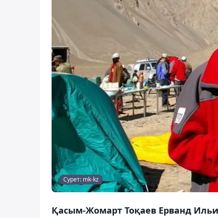
Сурет: mk-kz
Қасым-Жомарт Тоқаев Ерванд Ильин