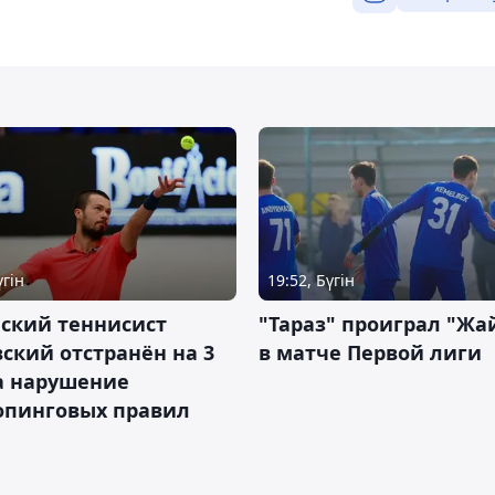
үгін
19:52, Бүгін
ский теннисист
"Тараз" проиграл "Жа
ский отстранён на 3
в матче Первой лиги
а нарушение
опинговых правил