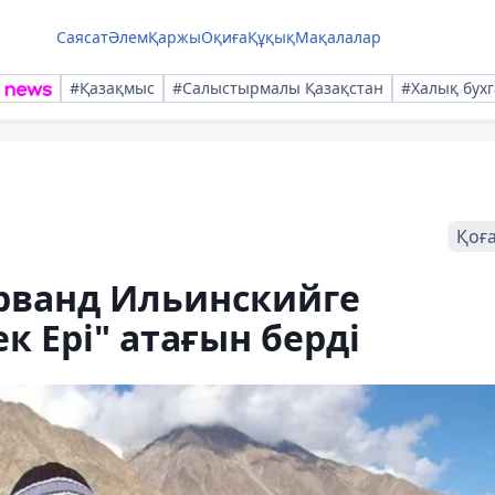
Саясат
Әлем
Қаржы
Оқиға
Құқық
Мақалалар
#Қазақмыс
#Салыстырмалы Қазақстан
#Халық бухг
Қоғ
Ерванд Ильинскийге
к Ері" атағын берді