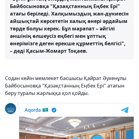
Байбосыновқа "Қазақстанның Еңбек Ері"
атағы беріледі. Халқымыздың жан-дүниесін
айшықтай көрсететін халық өнері әрдайым
төрде болуы керек. Бұл марапат – әйгілі
әншінің өлшеусіз еңбегі мен ұлттық
өнерімізге деген ерекше құрметтің белгісі",
– деді Қасым-Жомарт Тоқаев.
Содан кейін мемлекет басшысы Қайрат Әукенұлы
Байбосыновқа "Қазақстанның Еңбек Ері" атағын
беру туралы жарлыққа қол қойды.