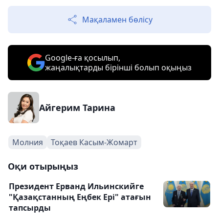
Мақаламен бөлісу
Google-ға қосылып,
жаңалықтарды бірінші болып оқыңыз
Айгерим Тарина
Молния
Тоқаев Касым-Жомарт
Оқи отырыңыз
Президент Ерванд Ильинскийге
"Қазақстанның Еңбек Ері" атағын
тапсырды