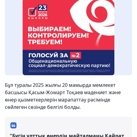
Бұл туралы 2025 жылғы 20 мамырда мемлекет
басшысы Қасым-Жомарт Тоқаев мәдениет және
өнер қызметкерлерін марапаттау рәсімінде
сөйлеген сөзінде белгілі болды.
"Бүгін ұлттық өнердің майталманы Қайрат