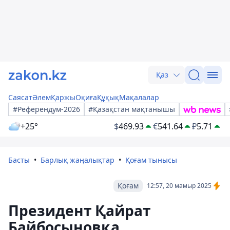
Қаз
Саясат
Әлем
Қаржы
Оқиға
Құқық
Мақалалар
#Референдум-2026
#Қазақстан мақтанышы
+25°
$
469.93
€
541.64
₽
5.71
Басты
Барлық жаңалықтар
Қоғам тынысы
Қоғам
12:57, 20 мамыр 2025
Президент Қайрат
Байбосыновқа