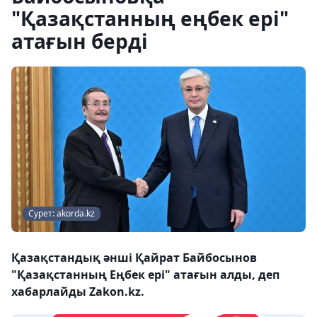
"Қазақстанның еңбек ері"
атағын берді
Сурет: akorda.kz
Қазақстандық әнші Қайрат Байбосынов
"Қазақстанның Еңбек ері" атағын алды, деп
хабарлайды Zakon.kz.