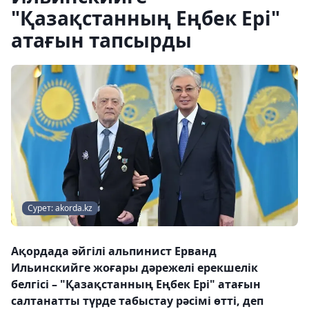
"Қазақстанның Еңбек Ері"
атағын тапсырды
Сурет: akorda.kz
Ақордада әйгілі альпинист Ерванд
Ильинскийге жоғары дәрежелі ерекшелік
белгісі – "Қазақстанның Еңбек Ері" атағын
салтанатты түрде табыстау рәсімі өтті, деп