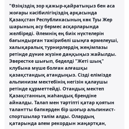
"Өзіңіздің зор қажыр-қайратыңыз бен аса
жоғары кәсібилігіңіздің арқасында
Қазақстан Республикасының көк Туы Жер
шарының асу бермес асқарларында
желбіреді. Әлемнің ең биік нүктелерін
бағындырған тәжірибелі шыңға өрмелеуші,
халықаралық турнирлердің жеңімпазы
ретінде дүние жүзіне даңқыңыз жайылды.
Эверестке шығып, беделді "Жеті шың"
клубына мүше болған алғашқы
қазақстандық атандыңыз. Сізді елімізде
альпинизм мектебінің негізін қалаушы
ретінде құрметтейді. Отандық мектеп
Қазақстанның жаһандық брендіне
айналды. Талап мен тәртіпті қатар қоятын
талантты бапкерден бір шоғыр альпинист-
спортшылар тәлім алды. Олардың
қатарында әлем рекордын жаңартқан,