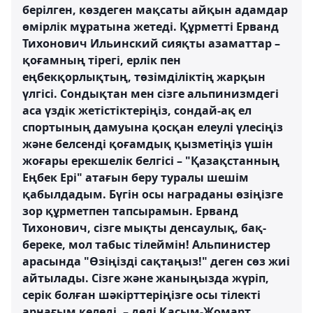
берілген, көздеген мақсаты айқын адамдар
өмірлік мұратына жетеді. Құрметті Ерванд
Тихонович Ильинский сияқты азаматтар –
қоғамның тірегі, ерлік пен
еңбекқорлықтың, төзімділіктің жарқын
үлгісі. Сондықтан мен сізге альпинизмдегі
аса үздік жетістіктеріңіз, сондай-ақ ел
спортының дамуына қосқан елеулі үлесіңіз
және белсенді қоғамдық қызметіңіз үшін
жоғары ерекшелік белгісі – "Қазақстанның
Еңбек Ері" атағын беру туралы шешім
қабылдадым. Бүгін осы награданы өзіңізге
зор құрметпен тапсырамын. Ерванд
Тихонович, сізге мықты денсаулық, бақ-
береке, мол табыс тілеймін! Альпинистер
арасында "Өзіңізді сақтаңыз!" деген сөз жиі
айтылады. Сізге және жаныңызда жүріп,
серік болған шәкірттеріңізге осы тілекті
арнағым келеді, – деді Қасым-Жомарт