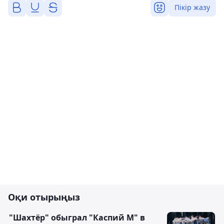
Пікір жазу
Оқи отырыңыз
"Шахтёр" обыграл "Каспий М" в