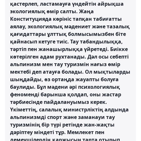
қастерлеп, ластамауға үндейтін айрықша
экологиялық өмір салты. Жаңа
Конституцияда көрініс тапқан табиғатты
аялау, экологиялық мәдениет және тазалық
қағидаттары ұлттық болмысымызбен біте
қайнасып кетуге тиіс. Тау табандылыққа,
тәртіп пен жанашырлыққа үйретеді. Биікке
көтерілген адам рухтанады. Дәл осы себепті
альпинизм мен тау туризмін нағыз өмір
мектебі деп атауға болады. Ол мықтыларды
шыңдайды, өз ортаңда жауапты болуға
баулиды. Бұл мәдени әрі психологиялық
феноменді барынша қолдап, оны жастар
тәрбиесінде пайдалануымыз керек.
Үкіметтің, салалық министрліктің алдында
альпинизмді спорт және заманауи тау
туризмінің бір түрі ретінде жан-жақты
дәріптеу міндеті тұр. Мемлекет пен
демеушілердің қаржысын тарта отырып,