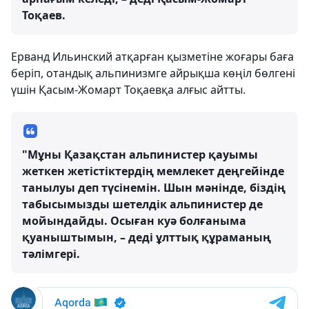
Тоқаев.
Ерванд Ильинский атқарған қызметіне жоғары баға
беріп, отандық альпинизмге айрықша көңіл бөлгені
үшін Қасым-Жомарт Тоқаевқа алғыс айтты.
"Мұны Қазақстан альпинистер қауымы
жеткен жетістіктердің мемлекет деңгейінде
танылуы деп түсінемін. Шын мәнінде, біздің
табысымызды шетелдік альпинистер де
мойындайды. Осыған куә болғаныма
қуаныштымын, – деді ұлттық құраманың
тәлімгері.