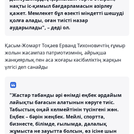
нақты іс-қимыл бағдарламасын әзірлеу
қажет. Мемлекет бұл өзекті міндетті шешуді
қолға алады, оған тиісті назар
аударылады", – деді ол.
Қасым-Жомарт Тоқаев Ерванд Тихоновичтің ғұмыр
жолын жасампаз патриотизмнің, айрықша
жанқиярлық пен аса жоғары кәсібиліктің жарқын
үлгісі деп санайды
"Жастар табанды әрі өнімді еңбек әрдайым
лайықты бағасын алатынын көруге тиіс.
Табыстың оңай келмейтінін түсінгені жөн.
Еңбек – бәрін жеңбек. Мейлі, спортта,
бизнесте, білімде, ғылымда, далалық
жұмыста не зауытта болсын, өз ісіне шын