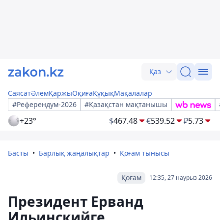
Қаз
Саясат
Әлем
Қаржы
Оқиға
Құқық
Мақалалар
#Референдум-2026
#Қазақстан мақтанышы
+23°
$
467.48
€
539.52
₽
5.73
Басты
Барлық жаңалықтар
Қоғам тынысы
Қоғам
12:35, 27 наурыз 2026
Президент Ерванд
Ильинскийге