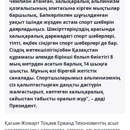
чемпион атанған, халықаралық альпинизм
қозғалысының элитасына кірген мықтылар
баршылық. Бапкерлікпен шұғылданған
уақыт ішінде жүзден астам спорт шеберін
даярладыңыз. Шәкірттеріңіздің арасында
халықаралық дәрежедегі спорт шеберлері,
тіпті, еңбек сіңірген спорт шеберлері де бар.
Сіздің жетекшілігіңізбен Қазақстан
құрамасы әлемде бірінші болып биіктігі 8
мың метрден асатын барлық 14 шыңға
шықты. Мұның өзі бірегей жетістік
саналады. Спортшыларымыз альпинизмнің
сіз қалыптастырған даңқты дәстүрін
жалғастырып, көптеген халықаралық
сайыстан табысты оралып жүр", – деді
Президент.
Қасым-Жомарт Тоқаев Ерванд Тихоновичтің асыл