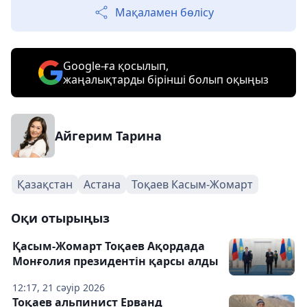
Мақаламен бөлісу
Google-ға қосылып,
жаңалықтарды бірінші болып оқыңыз
Айгерим Тарина
Қазақстан
Астана
Тоқаев Касым-Жомарт
Оқи отырыңыз
Қасым-Жомарт Тоқаев Ақордада
Монғолия президентін қарсы алды
12:17, 21 сәуір 2026
Тоқаев альпинист Ерванд