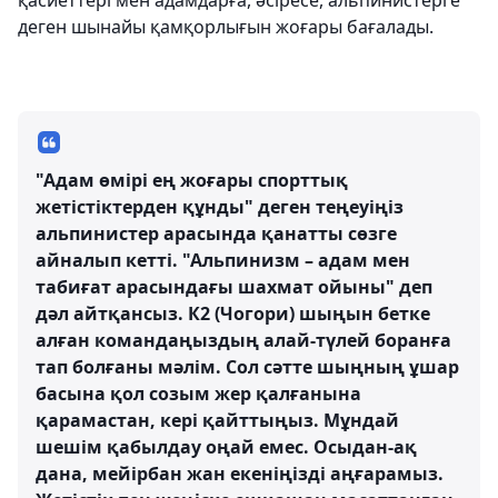
қасиеттері мен адамдарға, әсіресе, альпинистерге
деген шынайы қамқорлығын жоғары бағалады.
"Адам өмірі ең жоғары спорттық
жетістіктерден құнды" деген теңеуіңіз
альпинистер арасында қанатты сөзге
айналып кетті. "Альпинизм – адам мен
табиғат арасындағы шахмат ойыны" деп
дәл айтқансыз. К2 (Чогори) шыңын бетке
алған командаңыздың алай-түлей боранға
тап болғаны мәлім. Сол сәтте шыңның ұшар
басына қол созым жер қалғанына
қарамастан, кері қайттыңыз. Мұндай
шешім қабылдау оңай емес. Осыдан-ақ
дана, мейірбан жан екеніңізді аңғарамыз.