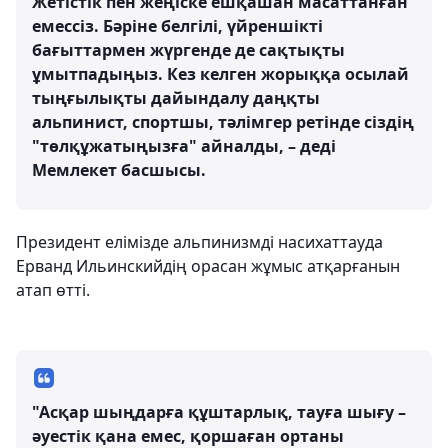
Жетістік пен жеңіске ешқашан масаттанған
емессіз. Бәріне белгілі, үйреншікті
бағыттармен жүргенде де сақтықты
ұмытпадыңыз. Кез келген жорыққа осылай
тыңғылықты дайындалу даңқты
альпинист, спортшы, тәлімгер ретінде сіздің
"төлқұжатыңызға" айналды, – деді
Мемлекет басшысы.
Президент елімізде альпинизмді насихаттауда
Ерванд Ильинскийдің орасан жұмыс атқарғанын
атап өтті.
"Асқар шыңдарға құштарлық, тауға шығу –
әуестік қана емес, қоршаған ортаны