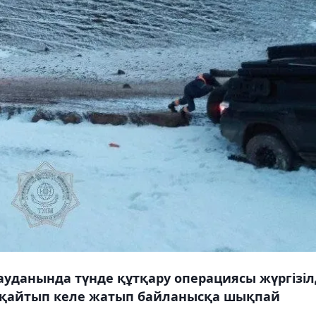
данында түнде құтқару операциясы жүргізілд
е қайтып келе жатып байланысқа шықпай