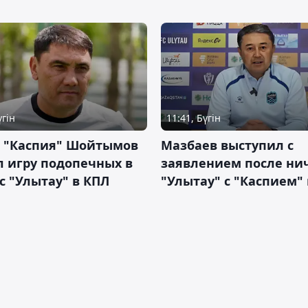
үгін
11:41, Бүгін
р "Каспия" Шойтымов
Мазбаев выступил с
 игру подопечных в
заявлением после ни
с "Улытау" в КПЛ
"Улытау" с "Каспием"