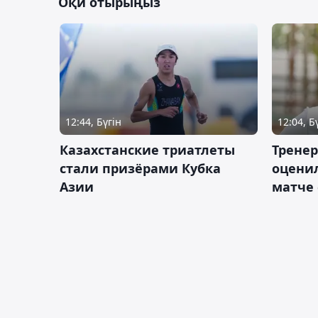
Оқи отырыңыз
12:44, Бүгін
12:04, Б
Казахстанские триатлеты
Трене
стали призёрами Кубка
оценил
Азии
матче 