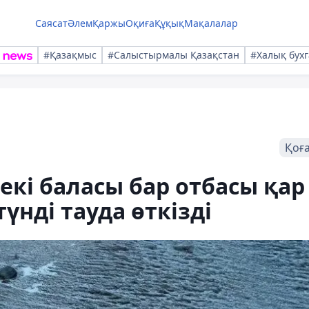
Саясат
Әлем
Қаржы
Оқиға
Құқық
Мақалалар
#Қазақмыс
#Салыстырмалы Қазақстан
#Халық бухг
Қоғ
кі баласы бар отбасы қар
үнді тауда өткізді