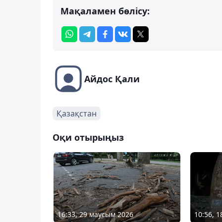
Мақаламен бөлісу:
Айдос Қали
Қазақстан
Оқи отырыңыз
16:33, 29 маусым 2026
10:56, 