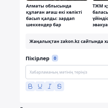
Алматы облысында
ТЖМ қ
құлаған ағаш екі көлікті
баласы
басып қалды: зардап
үйінді
шеккендер бар
эваку
Жаңалықтан zakon.kz сайтында х
Пікірлер
0