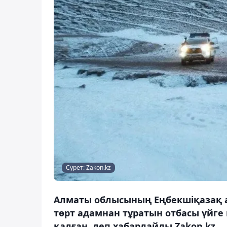
Сурет: Zakon.kz
Алматы облысының Еңбекшіқазақ ау
төрт адамнан тұратын отбасы үйг
қалған, деп хабарлайды Zakon.kz.