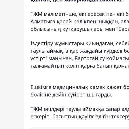
ТЖМ мәліметінше, екі ересек пен ек
Алматыға қарай көлікпен шыққан, ала
облысының құтқарушылары мен "Бар
Іздестіру жұмыстары қиындаған, себе
таулы аймақта қар жағдайы күрделі б
үстірті маңынан, Бартоғай су қойма
талғамайтын көлігі қарға батып қалға
Ешкімге медициналық көмек қажет бо
бөлігіне дейін сүйреп шығарды.
ТЖМ өкілдері таулы аймаққа сапар а
ескеріп, бағыттың қауіпсіздігін тексер