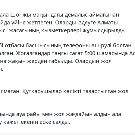
і бала Шонжы маңындағы демалыс аймағынан
йда үйіне жетпеген. Оларды іздеуге Алматы
ыс" жасағының қызметкерлері жұмылдырылды.
бі отбасы басшысының телефоны өшірулі болған, 
олған. Жоғалғандар таңғы сағат 5:00 шамасында А
сына жақын жерден табылды. Олардың жол
н.
лмаған. Құтқарушылар көлікті тазартылған жол
лдында ауа райы мен жол жағдайын алдын ала
у қажет екенін еске салды.