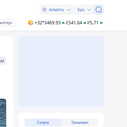
Алматы
Қаз
+32°
$
469.93
€
541.64
₽
5.71
алтері
ам
Соңғы
Танымал