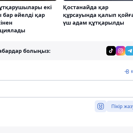
ұтқарушылары екі
Қостанайда қар
 бар әйелді қар
құрсауында қалып қойғ
сінен
үш адам құтқарылды
ациялады
абардар болыңыз:
Пікір жаз