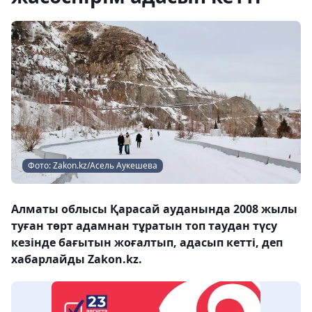
Фото: Zakon.kz/Асель Аукешева
Алматы облысы Қарасай ауданында 2008 жылы
туған төрт адамнан тұратын топ таудан түсу
кезінде бағытын жоғалтып, адасып кетті, деп
хабарлайды Zakon.kz.