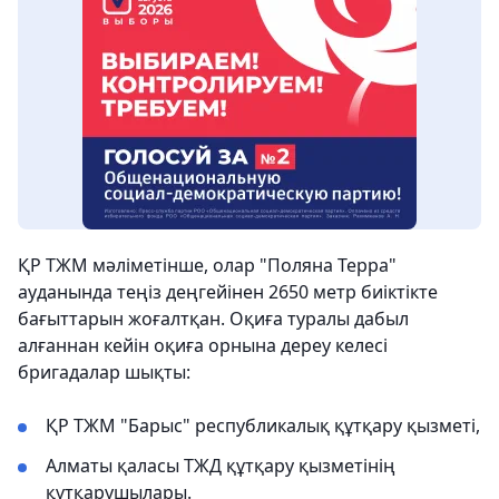
ҚР ТЖМ мәліметінше, олар "Поляна Терра"
ауданында теңіз деңгейінен 2650 метр биіктікте
бағыттарын жоғалтқан. Оқиға туралы дабыл
алғаннан кейін оқиға орнына дереу келесі
бригадалар шықты:
ҚР ТЖМ "Барыс" республикалық құтқару қызметі,
Алматы қаласы ТЖД құтқару қызметінің
құтқарушылары.