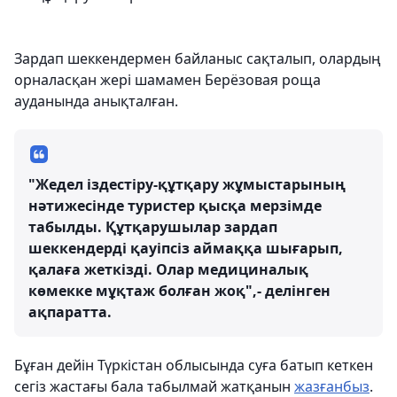
Зардап шеккендермен байланыс сақталып, олардың
орналасқан жері шамамен Берёзовая роща
ауданында анықталған.
"Жедел іздестіру-құтқару жұмыстарының
нәтижесінде туристер қысқа мерзімде
табылды. Құтқарушылар зардап
шеккендерді қауіпсіз аймаққа шығарып,
қалаға жеткізді. Олар медициналық
көмекке мұқтаж болған жоқ",- делінген
ақпаратта.
Бұған дейін Түркістан облысында суға батып кеткен
сегіз жастағы бала табылмай жатқанын
жазғанбыз
.