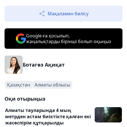
Мақаламен бөлісу
Google-ға қосылып,
жаңалықтарды бірінші болып оқыңыз
Ботагөз Ақиқат
Қазақстан
Алматы облысы
Оқи отырыңыз
Алматы тауларында 4 мың
метрден астам биіктікте қалған екі
жасөспірім құтқарылды