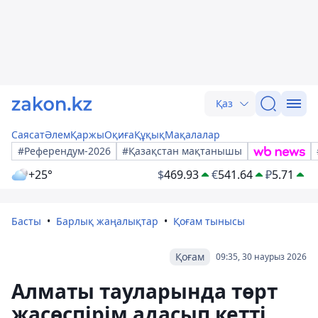
Қаз
Саясат
Әлем
Қаржы
Оқиға
Құқық
Мақалалар
#Референдум-2026
#Қазақстан мақтанышы
+25°
$
469.93
€
541.64
₽
5.71
Басты
Барлық жаңалықтар
Қоғам тынысы
Қоғам
09:35, 30 наурыз 2026
Алматы тауларында төрт
жасөспірім адасып кетті