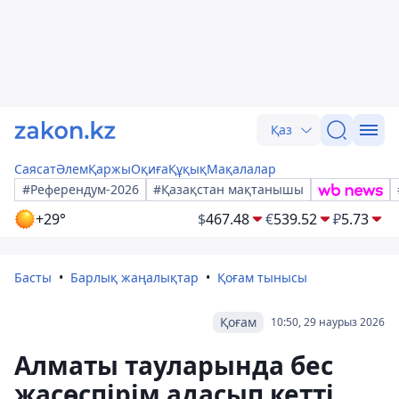
Қаз
Саясат
Әлем
Қаржы
Оқиға
Құқық
Мақалалар
#Референдум-2026
#Қазақстан мақтанышы
+29°
$
467.48
€
539.52
₽
5.73
Басты
Барлық жаңалықтар
Қоғам тынысы
Қоғам
10:50, 29 наурыз 2026
Алматы тауларында бес
жасөспірім адасып кетті