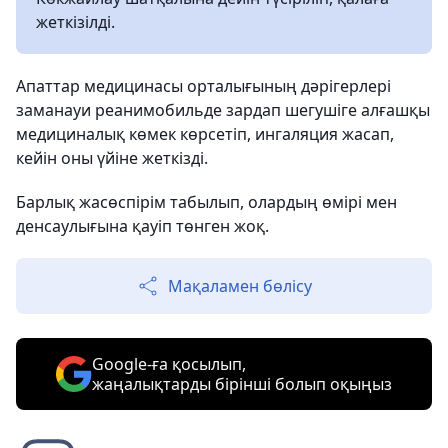
жеткізілді.
Апаттар медицинасы орталығының дәрігерлері
заманауи реанимобильде зардап шегушіге алғашқы
медициналық көмек көрсетіп, ингаляция жасап,
кейін оны үйіне жеткізді.
Барлық жасөспірім табылып, олардың өмірі мен
денсаулығына қауіп төнген жоқ.
Мақаламен бөлісу
Google-ға қосылып,
жаңалықтарды бірінші болып оқыңыз