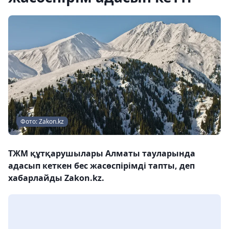
Фото: Zakon.kz
ТЖМ құтқарушылары Алматы тауларында
адасып кеткен бес жасөспірімді тапты, деп
хабарлайды Zakon.kz.