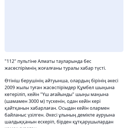
"112" пультіне Алматы тауларында бес
жасөспірімнің жоғалғаны туралы хабар түсті.
Өтініш берушінің айтуынша, олардың бірінің әкесі
2009 жылы туған жасөспірімдер Құмбел шыңына
көтеріліп, кейін "Үш ағайынды" шыңы маңына
(шамамен 3000 м) түскенін, одан кейін кері
қайтқанын хабарлаған. Осыдан кейін олармен
байланыс үзілген. Әкесі ұлының демікпе ауруына
шалдыққанын ескеріп, бірден құтқарушылардан