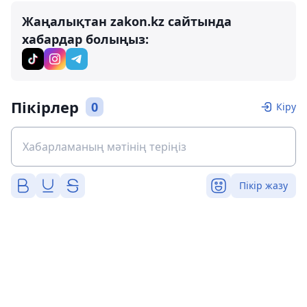
Жаңалықтан zakon.kz сайтында
хабардар болыңыз:
Пікірлер
0
Кіру
Пікір жазу