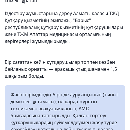
көмек сұраған.
Іздестіру жұмыстарына дереу Алматы қаласы ТЖД
Құтқару қызметінің экипажы, "Барыс"
республикалық құтқару қызметінің құтқарушылары
және ТЖМ Апаттар медицинасы орталығының
дәрігерлері жұмылдырылды.
Бір сағаттан кейін құтқарушылар топпен көзбен
байланыс орнатты — арақашықтық шамамен 1,5
шақырым болды.
Жасөспірімдердің бірінде ауру асқынып (тыныс
демікпесі ұстамасы), ол қарда жүретін
техникамен эвакуацияланып, АМО
бригадасына тапсырылды. Қалған төртеуі
құтқарушылардың сүйемелдеуімен жаяу түрде
Көкжайлау шатқалына дейін түсіріліп, қалаға