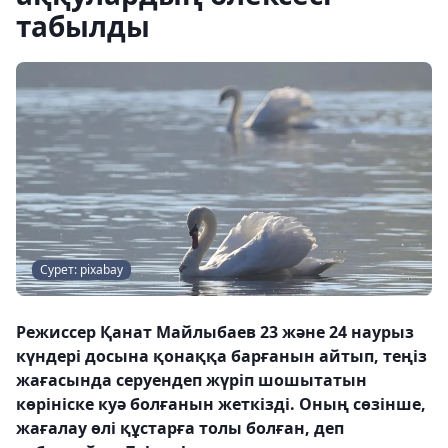
табылды
Сурет: pixabay
Режиссер Қанат Майлыбаев 23 және 24 наурыз
күндері досына қонаққа барғанын айтып, теңіз
жағасында серуендеп жүріп шошытатын
көрініске куә болғанын жеткізді. Оның сөзінше,
жағалау өлі құстарға толы болған, деп