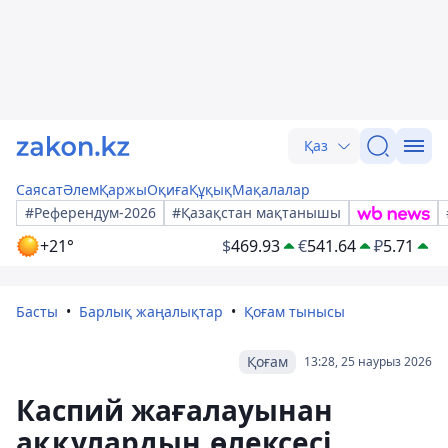
Қаз
Саясат
Әлем
Қаржы
Оқиға
Құқық
Мақалалар
#Референдум-2026
#Қазақстан мақтанышы
+21°
$
469.93
€
541.64
₽
5.71
Басты
Барлық жаңалықтар
Қоғам тынысы
Қоғам
13:28, 25 наурыз 2026
Каспий жағалауынан
аққулардың өлексесі