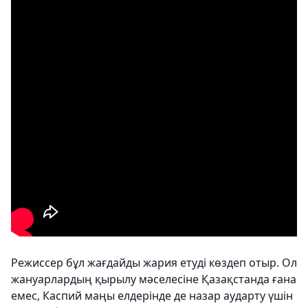
Режиссер бұл жағдайды жария етуді көздеп отыр. Ол
жануарлардың қырылу мәселесіне Қазақстанда ғана
емес, Каспий маңы елдерінде де назар аударту үшін