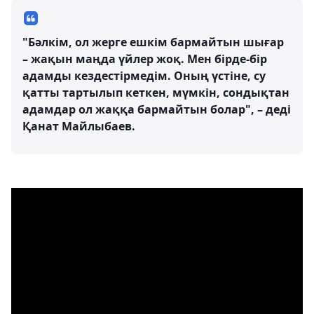
"Бәлкім, ол жерге ешкім бармайтын шығар
– жақын маңда үйлер жоқ. Мен бірде-бір
адамды кездестірмедім. Оның үстіне, су
қатты тартылып кеткен, мүмкін, сондықтан
адамдар ол жаққа бармайтын болар", – деді
Қанат Майлыбаев.