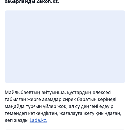
хабарлайды Zakon.kz.
Майлыбаевтың айтуынша, құстардың өлексесі
табылған жерге адамдар сирек баратын көрінеді:
маңайда тұрғын үйлер жоқ, ал су деңгейі едәуір
төмендеп кеткендіктен, жағалауға жету қиындаған,
деп жазды
Lada.kz.