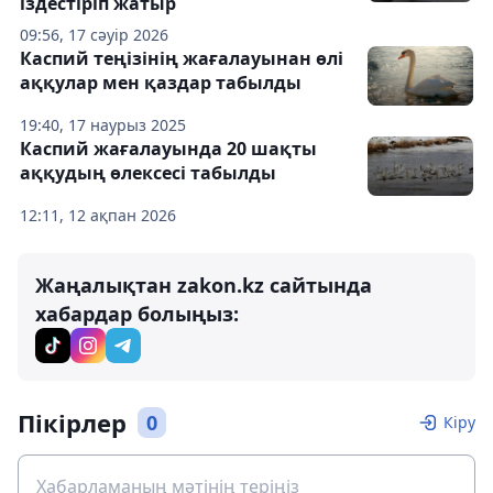
іздестіріп жатыр
09:56, 17 сәуір 2026
Каспий теңізінің жағалауынан өлі
аққулар мен қаздар табылды
19:40, 17 наурыз 2025
Каспий жағалауында 20 шақты
аққудың өлексесі табылды
12:11, 12 ақпан 2026
Жаңалықтан zakon.kz сайтында
хабардар болыңыз:
Пікірлер
0
Кіру