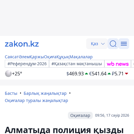
Қаз
Саясат
Әлем
Қаржы
Оқиға
Құқық
Мақалалар
#Референдум-2026
#Қазақстан мақтанышы
+25°
$
469.93
€
541.64
₽
5.71
Басты
Барлық жаңалықтар
Оқиғалар туралы жаңалықтар
Оқиғалар
09:56, 17 сәуір 2026
Алматыда полиция қызды