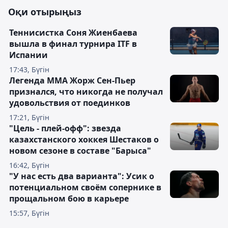
Оқи отырыңыз
Теннисистка Соня Жиенбаева
вышла в финал турнира ITF в
Испании
17:43, Бүгін
Легенда ММА Жорж Сен-Пьер
признался, что никогда не получал
удовольствия от поединков
17:21, Бүгін
"Цель - плей-офф": звезда
казахстанского хоккея Шестаков о
новом сезоне в составе "Барыса"
16:42, Бүгін
"У нас есть два варианта": Усик о
потенциальном своём сопернике в
прощальном бою в карьере
15:57, Бүгін