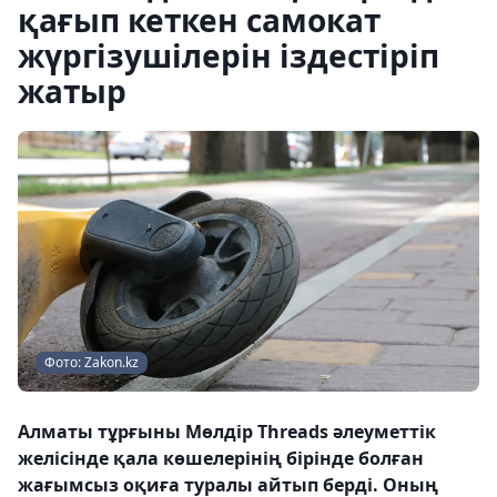
қағып кеткен самокат
жүргізушілерін іздестіріп
жатыр
Фото: Zakon.kz
Алматы тұрғыны Мөлдір Threads әлеуметтік
желісінде қала көшелерінің бірінде болған
жағымсыз оқиға туралы айтып берді. Оның