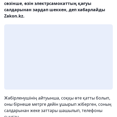
сөзінше, өзін электрсамокаттың қағуы
салдарынан зардап шеккен, деп хабарлайды
Zakon.kz.
Жәбірленушінің айтуынша, соққы өте қатты болып,
оны бірнеше метрге дейін ұшырып жіберген, соның
салдарынан жеке заттары шашылып, телефоны
сынған.