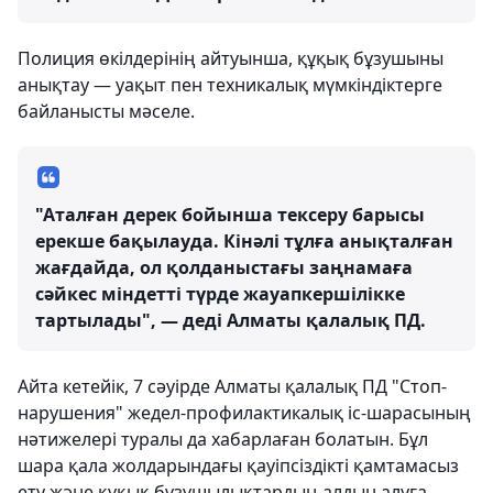
Полиция өкілдерінің айтуынша, құқық бұзушыны
анықтау — уақыт пен техникалық мүмкіндіктерге
байланысты мәселе.
"Аталған дерек бойынша тексеру барысы
ерекше бақылауда. Кінәлі тұлға анықталған
жағдайда, ол қолданыстағы заңнамаға
сәйкес міндетті түрде жауапкершілікке
тартылады", — деді Алматы қалалық ПД.
Айта кетейік, 7 сәуірде Алматы қалалық ПД "Стоп-
нарушения" жедел-профилактикалық іс-шарасының
нәтижелері туралы да хабарлаған болатын. Бұл
шара қала жолдарындағы қауіпсіздікті қамтамасыз
ету және құқық бұзушылықтардың алдын алуға