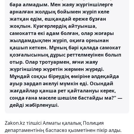
бара алмадым. Мен жаяу жүргіншілерге
арналған жолдың бойымен жүріп келе
жатқан едім, ешқандай ереже бұзған
жоқпын. Куәгерлердің айтуынша,
самокатта екі адам болған, олар жоғары
жылдамдықпен жүріп, оқиға орнынан
қашып кеткен. Мұның бәрі қалада самокат
қозғалысының дұрыс реттелмеуінен болып
отыр. Олар тротуармен, яғни жаяу
жүргіншілер жүретін жермен жүреді.
Мұндай соққы біреудің өміріне әлдеқайда
ауыр зардап әкелуі мүмкін еді. Осындай
жағдайлар қанша рет қайталануы керек,
сонда ғана мәселе шешіле бастайды ма?" —
дейді жәбірленуші.
Zakon.kz тілшісі Алматы қалалық Полиция
департаментінің баспасөз қызметінен пікір алды.