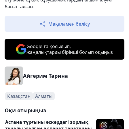
бағытталған.
Мақаламен бөлісу
Google-ға қосылып,
жаңалықтарды бірінші болып оқыңыз
Айгерим Тарина
Қазақстан
Алматы
Оқи отырыңыз
Астана тұрғыны әскердегі зорлық
туралы жалған ақпарат таратқаны