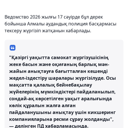
Ведомство 2026 жылғы 17 сәуірде бұл дерек
бойынша Алмалы аудандық полиция басқармасы
тексеру жүргізіп жатқанын хабарлады.
"Қазіргі уақытта самокат жүргізушісінің
жеке басын және оқиғаның барлық мән-
жайын анықтауға бағытталған кешенді
жедел-іздестіру шаралары жүргізілуде. Осы
мақсатта қалалық бейнебақылау
жүйелерінің мүмкіндіктері пайдаланылып,
сондай-ақ көрсетілген уақыт аралығында
көлік құралын жалға алған
пайдаланушыны анықтау үшін кикшеринг
компанияларына ресми сұрау жолданды",
— делінген ПД хабарламасында.