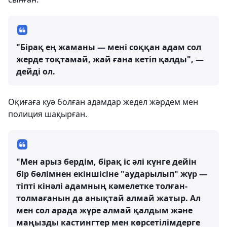
"Бірақ ең жаманы — мені соққан адам сол
жерде тоқтамай, жай ғана кетіп қалды", —
дейді ол.
Оқиғаға куә болған адамдар жедел жәрдем мен
полиция шақырған.
"Мен арыз бердім, бірақ іс әлі күнге дейін
бір бөлімнен екіншісіне "аударылып" жүр —
тіпті кінәлі адамның кәмелетке толған-
толмағанын да анықтай алмай жатыр. Ал
мен сол арада жүре алмай қалдым және
маңызды кастингтер мен көрсетілімдерге