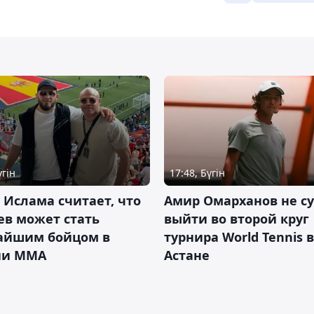
үгін
17:48, Бүгін
 Ислама считает, что
Амир Омарханов не с
ев может стать
выйти во второй круг
айшим бойцом в
турнира World Tennis в
ии ММА
Астане