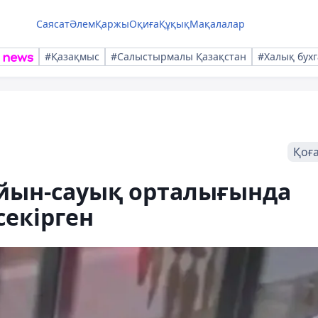
Саясат
Әлем
Қаржы
Оқиға
Құқық
Мақалалар
#Қазақмыс
#Салыстырмалы Қазақстан
#Халық бухг
Қоғ
ойын-сауық орталығында
секірген