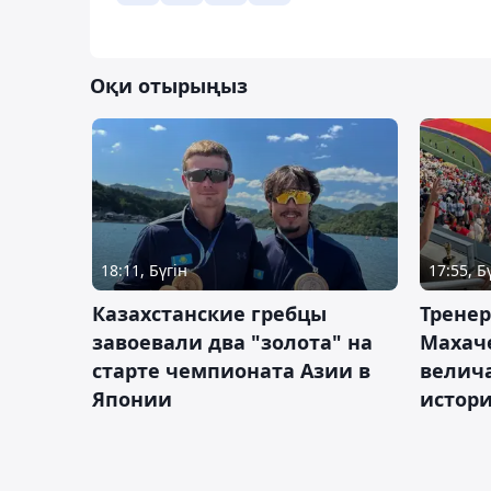
Оқи отырыңыз
18:11, Бүгін
17:55, Б
Казахстанские гребцы
Тренер
завоевали два "золота" на
Махач
старте чемпионата Азии в
велич
Японии
истор