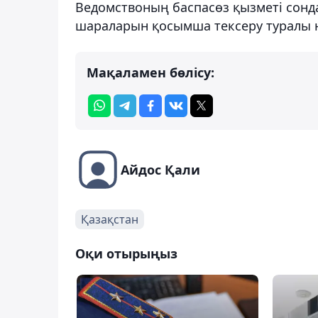
Ведомствоның баспасөз қызметі сондай
шараларын қосымша тексеру туралы нұ
Мақаламен бөлісу:
Айдос Қали
Қазақстан
Оқи отырыңыз