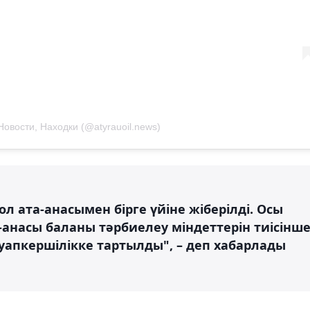
Новости, Находки (@atyrauoil.news)
л ата-анасымен бірге үйіне жіберілді. Осы
-анасы баланы тәрбиелеу міндеттерін тиісінш
уапкершілікке тартылды", – деп хабарлады