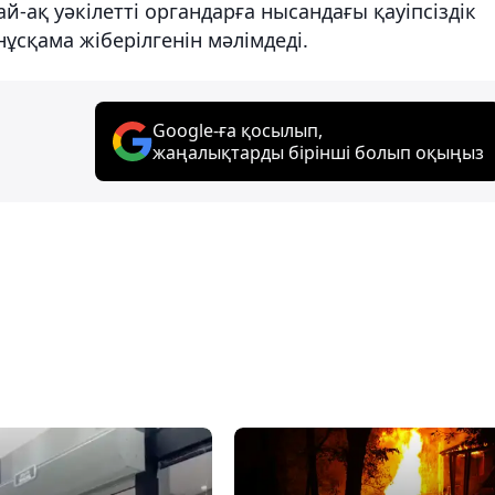
-ақ уәкілетті органдарға нысандағы қауіпсіздік
сқама жіберілгенін мәлімдеді.
Google-ға қосылып,
жаңалықтарды бірінші болып оқыңыз