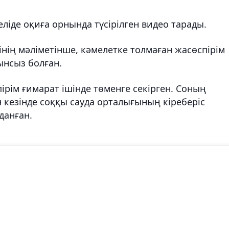
ліде оқиға орнында түсірілген видео тарады.
нің мәліметінше, кәмелетке толмаған жасөспірім
ынсыз болған.
пірім ғимарат ішінде төменге секірген. Соның
н кезінде соққы сауда орталығының кіреберіс
мданған.