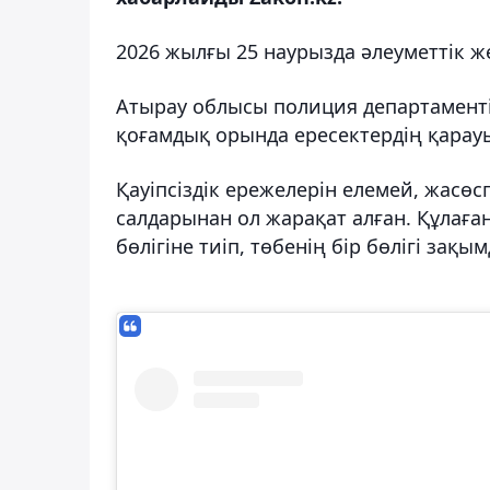
2026 жылғы 25 наурызда әлеуметтік же
Атырау облысы полиция департаменті
қоғамдық орында ересектердің қарау
Қауіпсіздік ережелерін елемей, жасөс
салдарынан ол жарақат алған. Құлаға
бөлігіне тиіп, төбенің бір бөлігі зақы