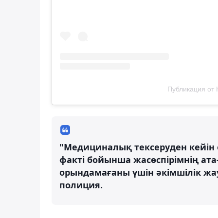
Публикация от 
"Медициналық тексеруден кейін о
факті бойынша жасөспірімнің ата
орындамағаны үшін әкімшілік жа
полиция.