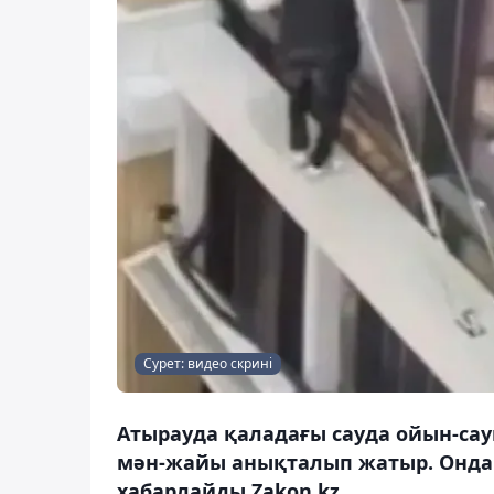
Сурет: видео скрині
Атырауда қаладағы сауда ойын-са
мән-жайы анықталып жатыр. Онда 1
хабарлайды Zakon.kz.