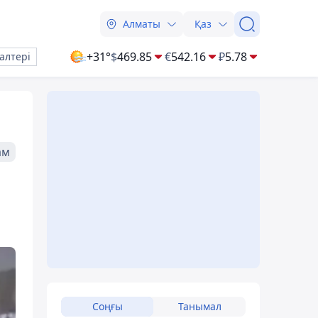
Алматы
Қаз
+31°
$
469.85
€
542.16
₽
5.78
алтері
ам
Соңғы
Танымал