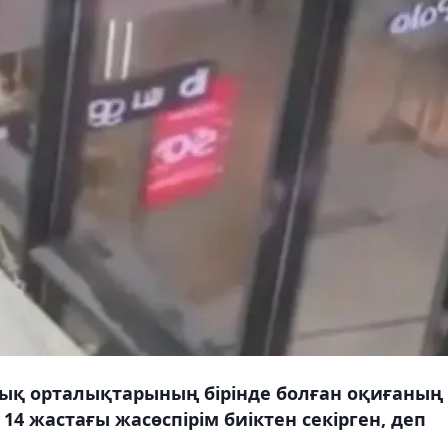
уық орталықтарының бірінде болған оқиғаның
4 жастағы жасөспірім биіктен секірген, деп