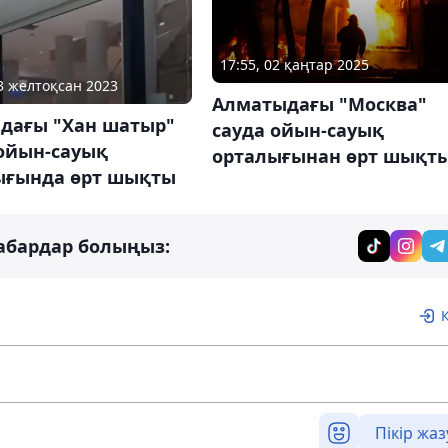
17:55, 02 қаңтар 2025
23 желтоқсан 2023
Алматыдағы "Москва"
адағы "Хан шатыр"
сауда ойын-сауық
 ойын-сауық
орталығынан өрт шықт
ығында өрт шықты
абардар болыңыз:
Пікір жаз