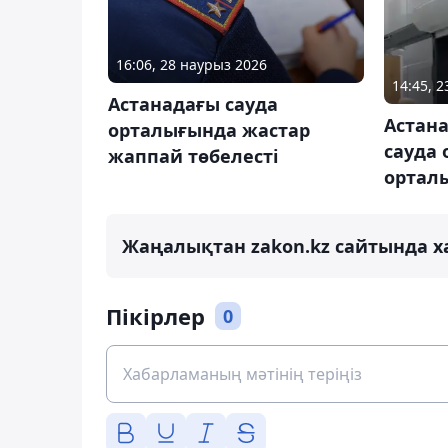
16:06, 28 наурыз 2026
14:45, 
Астанадағы сауда
Астан
орталығында жастар
сауда
жаппай төбелесті
ортал
Жаңалықтан zakon.kz сайтында х
Пікірлер
0