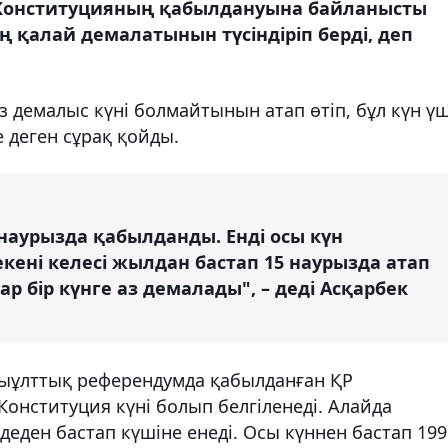
 Конституцияның қабылдануына байланысты
қалай демалатынын түсіндіріп берді, деп
 демалыс күні болмайтынын атап өтіп, бұл күн үш
 деген сұрақ қойды.
 наурызда қабылданды. Енді осы күн
екені келесі жылдан бастап 15 наурызда атап
р бір күнге аз демалады", – деді Асқарбек
лпыұлттық референдумда қабылданған ҚР
Конституция күні болып белгіленеді. Алайда
деден бастап күшіне енеді. Осы күннен бастап 199