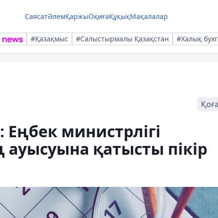
Саясат
Әлем
Қаржы
Оқиға
Құқық
Мақалалар
#Қазақмыс
#Салыстырмалы Қазақстан
#Халық бухг
Қоғ
 Еңбек министрлігі
ң ауысуына қатысты пікір