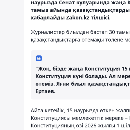
наурызда Сенат кулуарында жаңа
тамыз айында қазақстандықтардың 
хабарлайды Zakon.kz тілшісі.
Журналистер биылдан бастап 30 тамыз
қазақстандықтарға өтемақы төлене ме
"Жоқ, бізде жаңа Конституция 15
Конституция күні болады. Ал мер
өтеміз. Яғни биыл қазақстандықта
Ертаев.
Айта кетейік, 15 наурызда өткен жа
Конституциясы мемлекеттік мереке – 
Конституцияның өзі 2026 жылғы 1 шіл