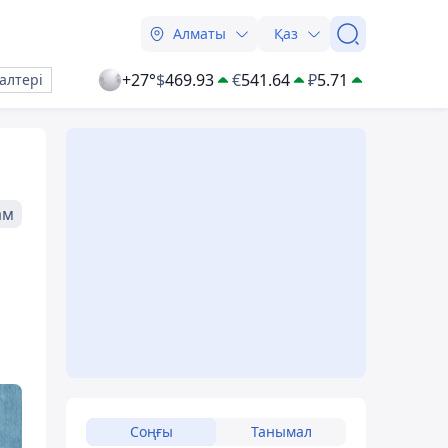
Алматы
Қаз
+27°
$
469.93
€
541.64
₽
5.71
алтері
ам
Соңғы
Танымал