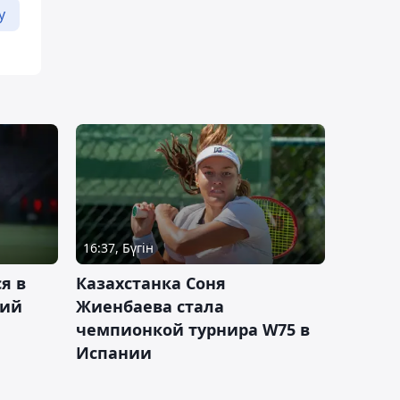
у
16:37, Бүгін
я в
Казахстанка Соня
кий
Жиенбаева стала
чемпионкой турнира W75 в
Испании