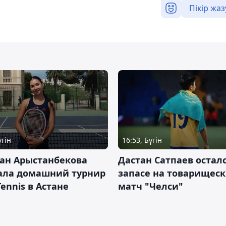
Пікір жаз
үгін
16:53, Бүгін
ан Арыстанбекова
Дастан Сатпаев осталс
ала домашний турнир
запасе на товарищес
Tennis в Астане
матч "Челси"