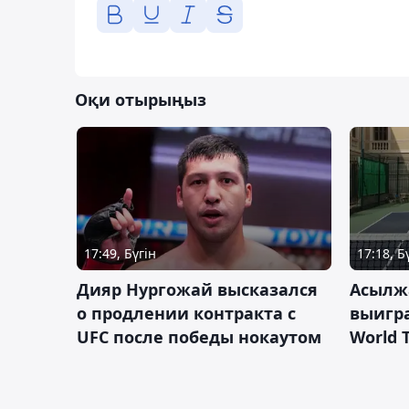
Оқи отырыңыз
17:49, Бүгін
17:18, Б
Дияр Нургожай высказался
Асылж
о продлении контракта с
выигр
UFC после победы нокаутом
World 