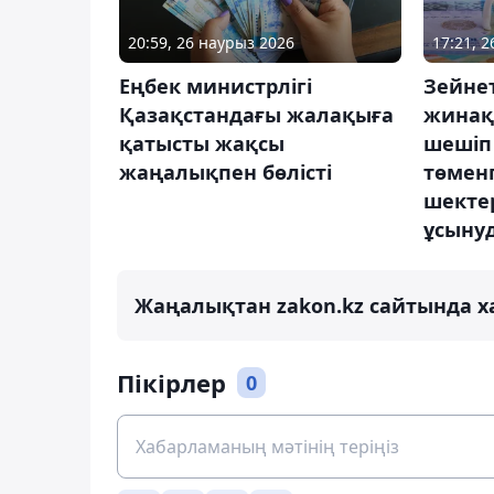
20:59, 26 наурыз 2026
17:21, 
Еңбек министрлігі
Зейне
Қазақстандағы жалақыға
жинақт
қатысты жақсы
шешіп 
жаңалықпен бөлісті
төменг
шекте
ұсыну
Жаңалықтан zakon.kz сайтында х
Пікірлер
0