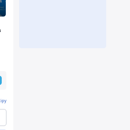
з
Кіру