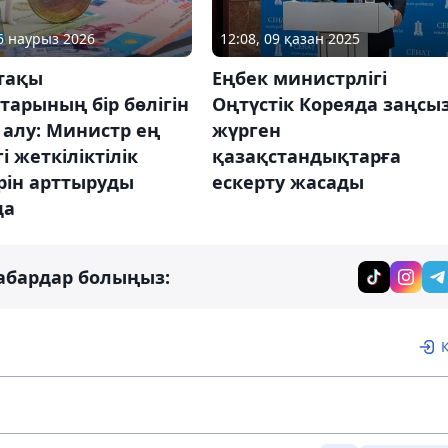
26 наурыз 2026
12:08, 09 қазан 2025
тақы
Еңбек министрлігі
арының бір бөлігін
Оңтүстік Кореяда заңсы
алу: Министр ең
жүрген
і жеткіліктілік
қазақстандықтарға
рін арттыруды
ескерту жасады
да
абардар болыңыз: