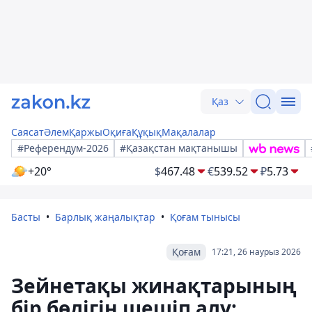
Қаз
Саясат
Әлем
Қаржы
Оқиға
Құқық
Мақалалар
#Референдум-2026
#Қазақстан мақтанышы
+20°
$
467.48
€
539.52
₽
5.73
Басты
Барлық жаңалықтар
Қоғам тынысы
Қоғам
17:21, 26 наурыз 2026
Зейнетақы жинақтарының
бір бөлігін шешіп алу: