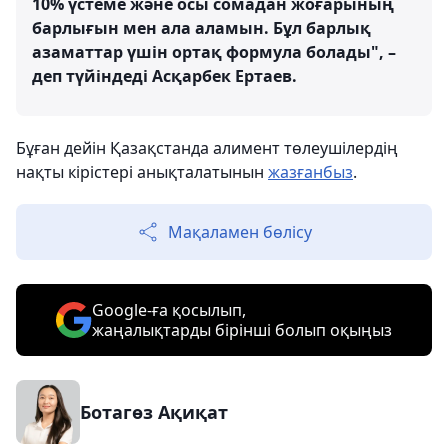
10% үстеме және осы сомадан жоғарының
барлығын мен ала аламын. Бұл барлық
азаматтар үшін ортақ формула болады", –
деп түйіндеді Асқарбек Ертаев.
Бұған дейін Қазақстанда алимент төлеушілердің
нақты кірістері анықталатынын
жазғанбыз
.
Мақаламен бөлісу
Google-ға қосылып,
жаңалықтарды бірінші болып оқыңыз
Ботагөз Ақиқат