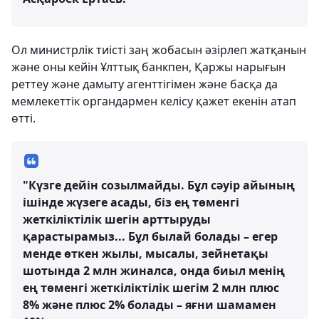
Ол министрлік тиісті заң жобасын әзірлеп жатқанын
және оны кейін Ұлттық банкпен, Қаржы нарығын
реттеу және дамыту агенттігімен және басқа да
мемлекеттік органдармен келісу қажет екенін атап
өтті.
"Күзге дейін созылмайды. Бұл сәуір айының
ішінде жүзеге асады, біз ең төменгі
жеткіліктілік шегін арттыруды
қарастырамыз... Бұл былай болады – егер
менде өткен жылы, мысалы, зейнетақы
шотында 2 млн жиналса, онда биыл менің
ең төменгі жеткіліктілік шегім 2 млн плюс
8% және плюс 2% болады – яғни шамамен