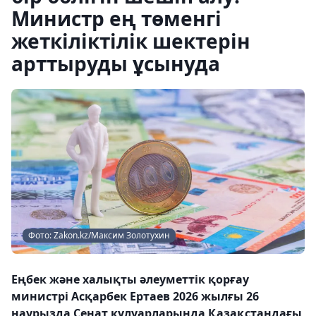
Министр ең төменгі
жеткіліктілік шектерін
арттыруды ұсынуда
Фото: Zakon.kz/Максим Золотухин
Еңбек және халықты әлеуметтік қорғау
министрі Асқарбек Ертаев 2026 жылғы 26
наурызда Сенат кулуарларында Қазақстандағы