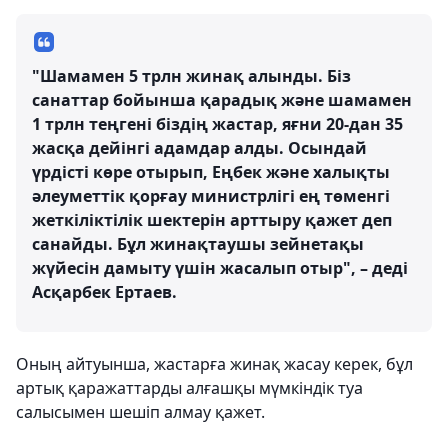
"Шамамен 5 трлн жинақ алынды. Біз
санаттар бойынша қарадық және шамамен
1 трлн теңгені біздің жастар, яғни 20-дан 35
жасқа дейінгі адамдар алды. Осындай
үрдісті көре отырып, Еңбек және халықты
әлеуметтік қорғау министрлігі ең төменгі
жеткіліктілік шектерін арттыру қажет деп
санайды. Бұл жинақтаушы зейнетақы
жүйесін дамыту үшін жасалып отыр", – деді
Асқарбек Ертаев.
Оның айтуынша, жастарға жинақ жасау керек, бұл
артық қаражаттарды алғашқы мүмкіндік туа
салысымен шешіп алмау қажет.