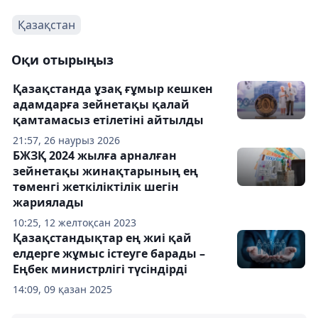
Қазақстан
Оқи отырыңыз
Қазақстанда ұзақ ғұмыр кешкен
адамдарға зейнетақы қалай
қамтамасыз етілетіні айтылды
21:57, 26 наурыз 2026
БЖЗҚ 2024 жылға арналған
зейнетақы жинақтарының ең
төменгі жеткіліктілік шегін
жариялады
10:25, 12 желтоқсан 2023
Қазақстандықтар ең жиі қай
елдерге жұмыс істеуге барады –
Еңбек министрлігі түсіндірді
14:09, 09 қазан 2025