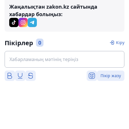
Жаңалықтан zakon.kz сайтында
хабардар болыңыз:
Пікірлер
0
Кіру
Пікір жазу