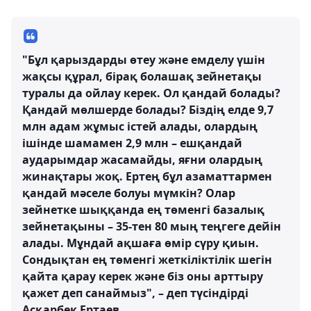
"Бұл қарыздарды өтеу және емделу үшін
жақсы құрал, бірақ болашақ зейнетақы
туралы да ойлау керек. Ол қандай болады?
Қандай мөлшерде болады? Біздің елде 9,7
млн адам жұмыс істей алады, олардың
ішінде шамамен 2,9 млн – ешқандай
аударымдар жасамайды, яғни олардың
жинақтары жоқ. Ертең бұл азаматтармен
қандай мәселе болуы мүмкін? Олар
зейнетке шыққанда ең төменгі базалық
зейнетақыны – 35-тен 80 мың теңгеге дейін
алады. Мұндай ақшаға өмір сүру қиын.
Сондықтан ең төменгі жеткіліктілік шегін
қайта қарау керек және біз оны арттыру
қажет деп санаймыз", – деп түсіндірді
Асқарбек Ертаев.