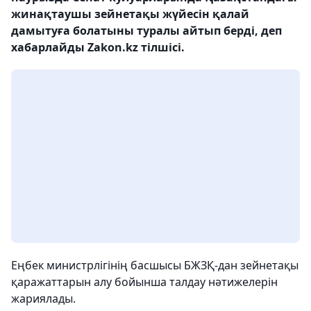
жинақтаушы зейнетақы жүйесін қалай
дамытуға болатыны туралы айтып берді, деп
хабарлайды Zakon.kz тілшісі.
Еңбек министрлігінің басшысы БЖЗҚ-дан зейнетақы
қаражаттарын алу бойынша талдау нәтижелерін
жариялады.