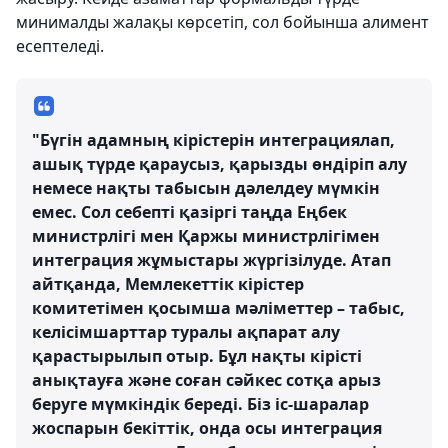
минималды жалақы көрсетіп, сол бойынша алимент
есептеледі.
"Бүгін адамның кірістерін интеграциялап,
ашық түрде қараусыз, қарызды өндіріп алу
немесе нақты табысын дәлелдеу мүмкін
емес. Сол себепті қазіргі таңда Еңбек
министрлігі мен Қаржы министрлігімен
интеграция жұмыстары жүргізілуде. Атап
айтқанда, Мемлекеттік кірістер
комитетімен қосымша мәліметтер – табыс,
келісімшарттар туралы ақпарат алу
қарастырылып отыр. Бұл нақты кірісті
анықтауға және соған сәйкес сотқа арыз
беруге мүмкіндік береді. Біз іс-шаралар
жоспарын бекіттік, онда осы интеграция