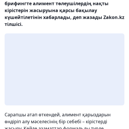
брифингте алимент төлеушілердің нақты
кірістерін жасыруына қарсы бақылау
күшейтілетінін хабарлады, деп жазады Zakon.kz
тілшісі.
Сарапшы атап өткендей, алимент қарыздарын
өндіріп алу мәселесінің бір себебі – кірістерді
жасыру. Кейде азаматтар формальды түрде