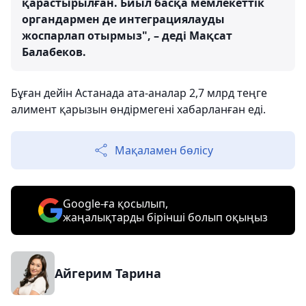
қарастырылған. Биыл басқа мемлекеттік
органдармен де интеграциялауды
жоспарлап отырмыз", – деді Мақсат
Балабеков.
Бұған дейін Астанада ата-аналар 2,7 млрд теңге
алимент қарызын өндірмегені хабарланған еді.
Мақаламен бөлісу
Google-ға қосылып,
жаңалықтарды бірінші болып оқыңыз
Айгерим Тарина