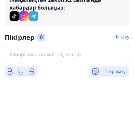
хабардар болыңыз:
Пікірлер
0
Кіру
Пікір жазу