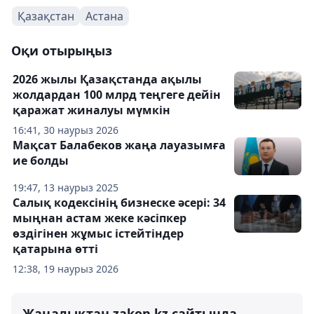
Қазақстан
Астана
Оқи отырыңыз
2026 жылы Қазақстанда ақылы
жолдардан 100 млрд теңгеге дейін
қаражат жиналуы мүмкін
16:41, 30 наурыз 2026
Мақсат Балабеков жаңа лауазымға
ие болды
19:47, 13 наурыз 2025
Салық кодексінің бизнеске әсері: 34
мыңнан астам жеке кәсіпкер
өздігінен жұмыс істейтіндер
қатарына өтті
12:38, 19 наурыз 2026
Жаңалықтан zakon.kz сайтында