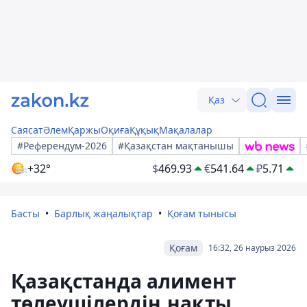
Қаз
Саясат
Әлем
Қаржы
Оқиға
Құқық
Мақалалар
#Референдум-2026
#Қазақстан мақтанышы
+32°
$
469.93
€
541.64
₽
5.71
Басты
Барлық жаңалықтар
Қоғам тынысы
Қоғам
16:32, 26 наурыз 2026
Қазақстанда алимент
төлеушілердің нақты