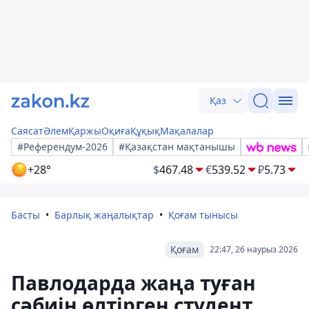
Қаз
Саясат
Әлем
Қаржы
Оқиға
Құқық
Мақалалар
#Референдум-2026
#Қазақстан мақтанышы
+28°
$
467.48
€
539.52
₽
5.73
Басты
Барлық жаңалықтар
Қоғам тынысы
Қоғам
22:47, 26 наурыз 2026
Павлодарда жаңа туған
сәбиін өлтірген студент