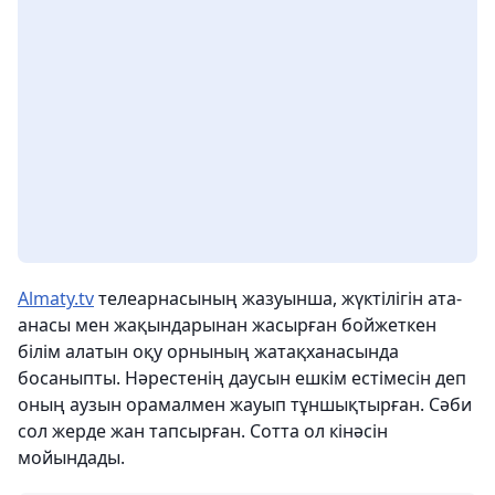
Almaty.tv
телеарнасының жазуынша, жүктілігін ата-
анасы мен жақындарынан жасырған бойжеткен
білім алатын оқу орнының жатақханасында
босаныпты. Нәрестенің даусын ешкім естімесін деп
оның аузын орамалмен жауып тұншықтырған. Сәби
сол жерде жан тапсырған. Сотта ол кінәсін
мойындады.