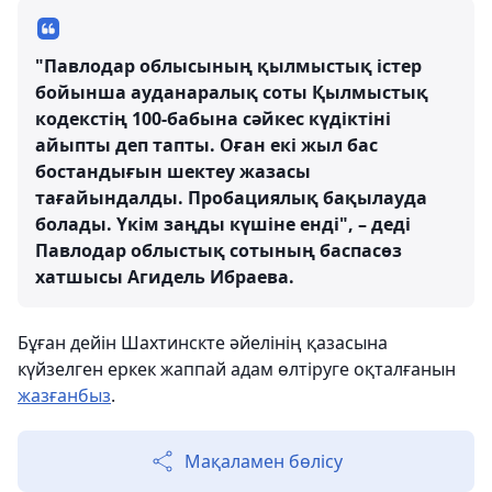
"Павлодар облысының қылмыстық істер
бойынша ауданаралық соты Қылмыстық
кодекстің 100-бабына сәйкес күдіктіні
айыпты деп тапты. Оған екі жыл бас
бостандығын шектеу жазасы
тағайындалды. Пробациялық бақылауда
болады. Үкім заңды күшіне енді", – деді
Павлодар облыстық сотының баспасөз
хатшысы Агидель Ибраева.
Бұған дейін Шахтинскте әйелінің қазасына
күйзелген еркек жаппай адам өлтіруге оқталғанын
жазғанбыз
.
Мақаламен бөлісу