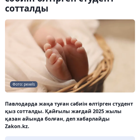
сотталды
Фото: pexels
Павлодарда жаңа туған сәбиін өлтірген студент
қыз сотталды. Қайғылы жағдай 2025 жылы
қазан айында болған, деп хабарлайды
Zakon.kz.