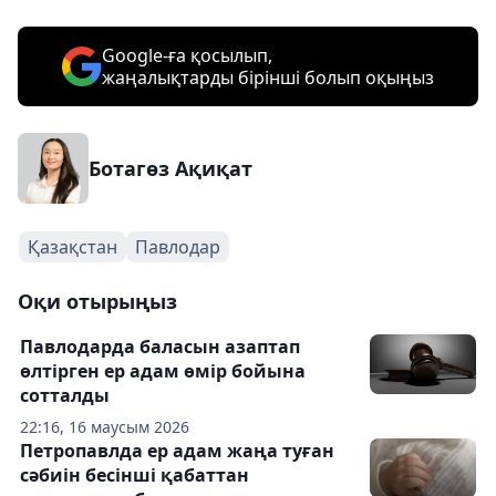
Google-ға қосылып,
жаңалықтарды бірінші болып оқыңыз
Ботагөз Ақиқат
Қазақстан
Павлодар
Оқи отырыңыз
Павлодарда баласын азаптап
өлтірген ер адам өмір бойына
сотталды
22:16, 16 маусым 2026
Петропавлда ер адам жаңа туған
сәбиін бесінші қабаттан