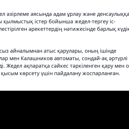
ел әзірлеме аясында адам ұрлау және денсаулыққ
ты қылмыстық істер бойынша жедел-тергеу іс-
естірілген әрекеттердің нәтижесінде барлық күдік
аңсыз айналымнан атыс қарулары, оның ішінде
лар мен Калашников автоматы, сондай-ақ әртүрлі
ді. Жедел ақпаратқа сәйкес тәркіленген қару мен о
 қысым көрсету үшін пайдалану жоспарланған.