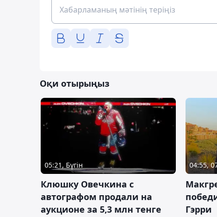
Оқи отырыңыз
05:21, Бүгін
04:55, 
Клюшку Овечкина с
Макгре
автографом продали на
победи
аукционе за 5,3 млн тенге
Гэрри