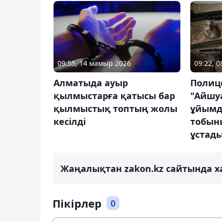
09:55, 14 мамыр 2026
09:22, 
Алматыда ауыр
Полице
қылмыстарға қатысы бар
"Айшу
қылмыстық топтың жолы
ұйымд
кесілді
тобын
ұстад
Жаңалықтан zakon.kz сайтында х
Пікірлер
0