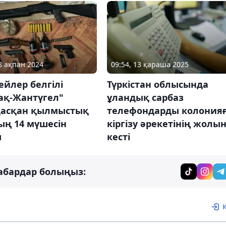
08 ақпан 2024
09:54, 13 қараша 2025
йлер белгілі
Түркістан облысында
ақ-Жантүгел"
ұландық сарбаз
асқан қылмыстық
телефондарды колония
ың 14 мүшесін
кіргізу әрекетінің жолы
ы
кесті
абардар болыңыз: