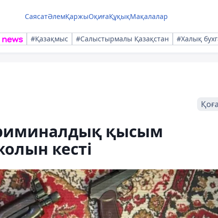
Саясат
Әлем
Қаржы
Оқиға
Құқық
Мақалалар
#Қазақмыс
#Салыстырмалы Қазақстан
#Халық бухг
Қоғ
 криминалдық қысым
жолын кесті