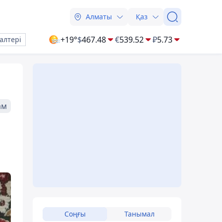
Алматы
Қаз
+19°
$
467.48
€
539.52
₽
5.73
алтері
ам
Соңғы
Танымал