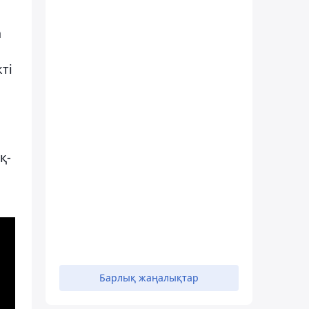
а
ті
қ-
Барлық жаңалықтар