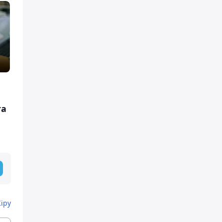
ға
н
Кіру