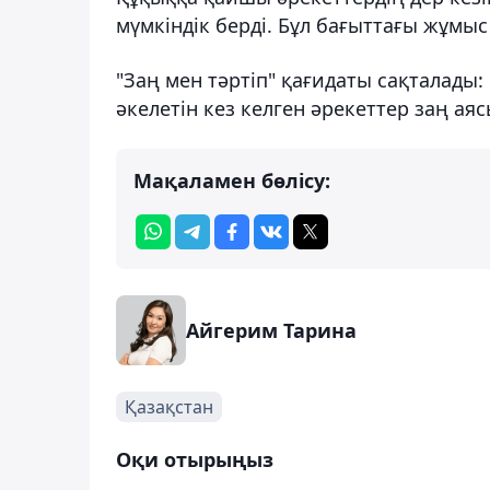
мүмкіндік берді. Бұл бағыттағы жұмыс
"Заң мен тәртіп" қағидаты сақталад
әкелетін кез келген әрекеттер заң ая
Мақаламен бөлісу:
Айгерим Тарина
Қазақстан
Оқи отырыңыз