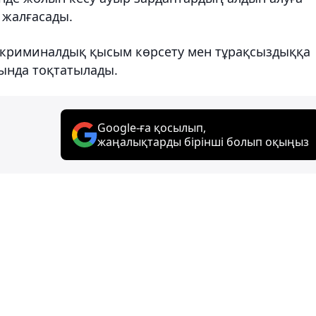
 жалғасады.
ы: криминалдық қысым көрсету мен тұрақсыздыққа
сында тоқтатылады.
Google-ға қосылып,
жаңалықтарды бірінші болып оқыңыз