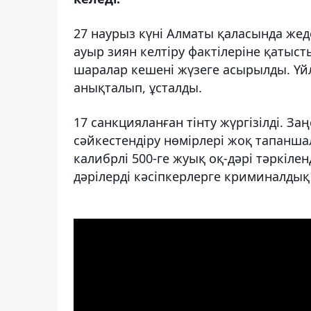
27 наурыз күні Алматы қаласында жед
ауыр зиян келтіру фактілеріне қатыс
шаралар кешені жүзеге асырылды. Үйл
анықталып, ұсталды.
17 санкцияланған тінту жүргізілді. З
сәйкестендіру нөмірлері жоқ тапанша
калибрлі 500-ге жуық оқ-дәрі тәркілен
дәрілерді кәсіпкерлерге криминалдық