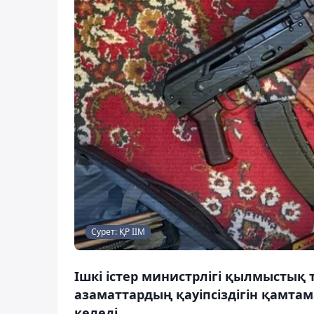
Сурет: ҚР ІІМ
Ішкі істер министрлігі қылмыстық
азаматтардың қауіпсіздігін қамта
келеді.