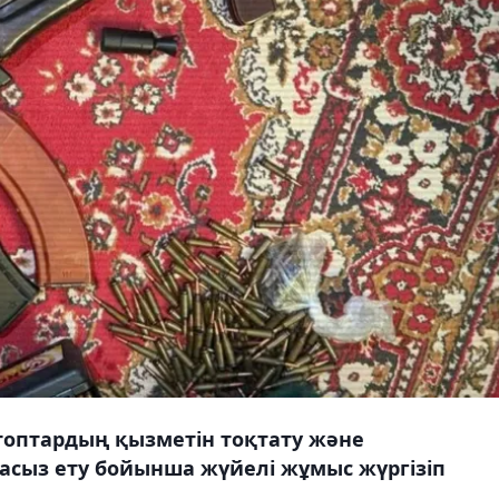
 топтардың қызметін тоқтату және
масыз ету бойынша жүйелі жұмыс жүргізіп