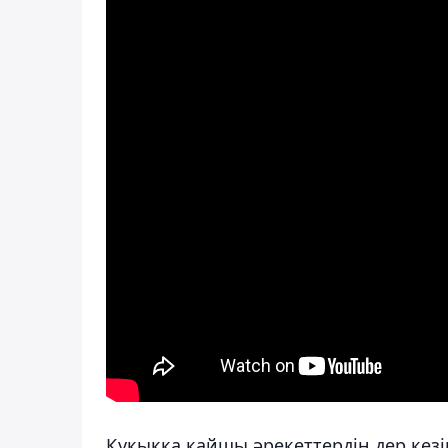
Құқыққа қайшы әрекеттердің дер кезі