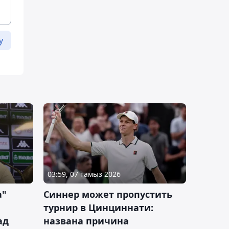
у
03:59, 07 тамыз 2026
а"
Синнер может пропустить
турнир в Цинциннати:
ад
названа причина