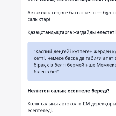
Автокөлік теңізге батып кетті — бұл 
салықтар!
Қазақстандықтарға жағдайды елестет
"Каспий деңгейі күтпеген жерден күр
кетті, немесе басқа да табиғи апат
бірақ сіз белгі бермейінше Мемлеке
білесіз бе?"
Неліктен салық есептеле береді?
Көлік салығы автокөлік ІІМ дерекқоры
есептеледі.