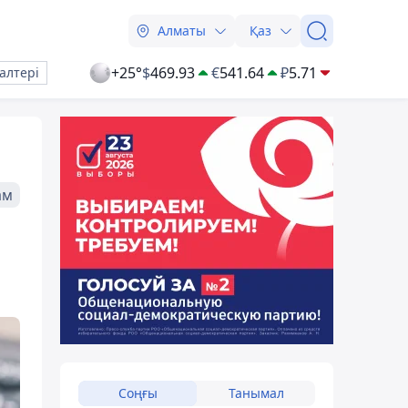
Алматы
Қаз
+25°
$
469.93
€
541.64
₽
5.71
алтері
ам
Соңғы
Танымал