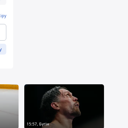
Кіру
у
15:57, Бүгін