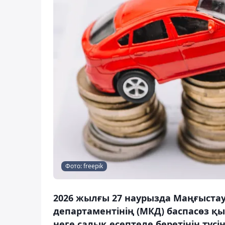
Фото: freepik
2026 жылғы 27 наурызда Маңғыстау
департаментінің (МКД) баспасөз қы
неге салық есептеле беретінін түсін