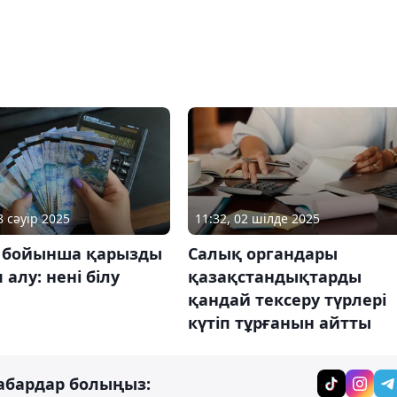
8 сәуір 2025
11:32, 02 шілде 2025
 бойынша қарызды
Салық органдары
 алу: нені білу
қазақстандықтарды
қандай тексеру түрлері
күтіп тұрғанын айтты
абардар болыңыз: