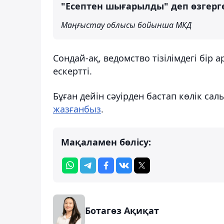
"Есептен шығарылды" деп өзгерген
Маңғыстау облысы бойынша МКД
Сондай-ақ, ведомство тізілімдегі бір 
ескертті.
Бұған дейін сәуірден бастап көлік с
жазғанбыз
.
Мақаламен бөлісу:
Ботагөз Ақиқат