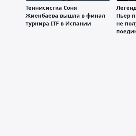
Теннисистка Соня
Леген
Жиенбаева вышла в финал
Пьер п
турнира ITF в Испании
не пол
поеди