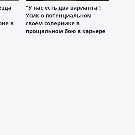
езда
"У нас есть два варианта":
я
Усик о потенциальном
оне в
своём сопернике в
прощальном бою в карьере