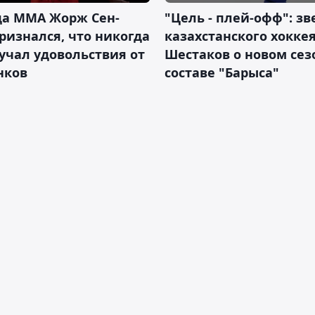
да ММА Жорж Сен-
"Цель - плей-офф": зв
ризнался, что никогда
казахстанского хокке
учал удовольствия от
Шестаков о новом сез
нков
составе "Барыса"