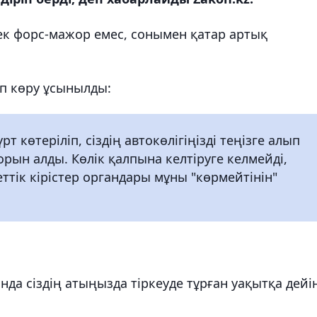
тек форс-мажор емес, сонымен қатар артық
іп көру ұсынылды:
т көтеріліп, сіздің автокөлігіңізді теңізге алып
 орын алды. Көлік қалпына келтіруге келмейді,
ттік кірістер органдары мұны "көрмейтінін"
нда сіздің атыңызда тіркеуде тұрған уақытқа дейі