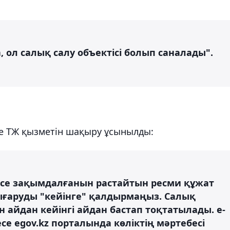
а, ол салық салу объектісі болып саналады".
е ТЖ қызметін шақыру ұсынылды:
есе зақымдалғанын растайтын ресми құжат
шығаруды "кейінге" қалдырмаңыз. Салық
н айдан кейінгі айдан бастап тоқтатылады. e-
е egov.kz порталында көліктің мәртебесі