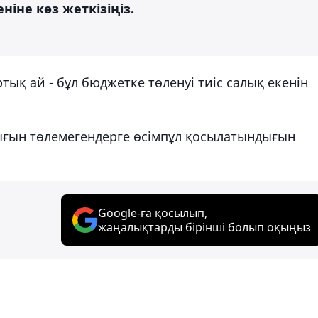
іне көз жеткізіңіз.
артық ай - бұл бюджетке төленуі тиіс салық екенін
алығын төлемегендерге өсімпұл қосылатындығын
Google-ға қосылып,
жаңалықтарды бірінші болып оқыңыз