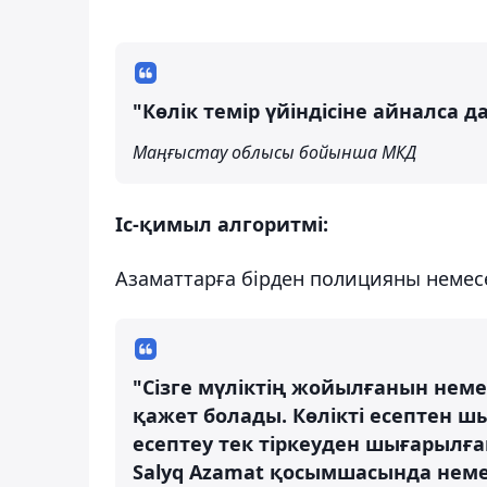
"Көлік темір үйіндісіне айналса д
Маңғыстау облысы бойынша МКД
Іс-қимыл алгоритмі:
Азаматтарға бірден полицияны немес
"Сізге мүліктің жойылғанын нем
қажет болады. Көлікті есептен 
есептеу тек тіркеуден шығарылға
Salyq Azamat қосымшасында немес