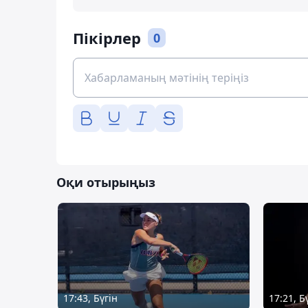
Пікірлер
0
Оқи отырыңыз
17:43, Бүгін
17:21, Б