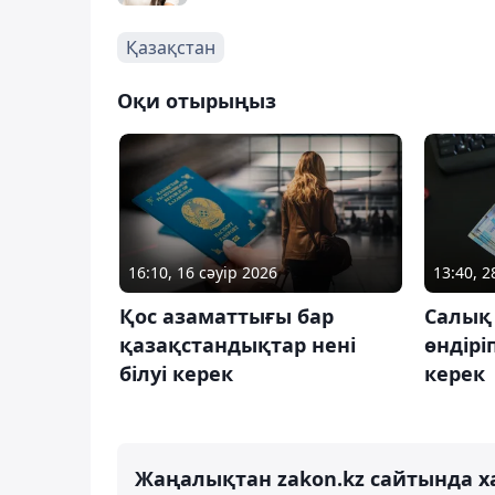
Қазақстан
Оқи отырыңыз
16:10, 16 сәуір 2026
13:40, 2
Қос азаматтығы бар
Салық
қазақстандықтар нені
өндіріп
білуі керек
керек
Жаңалықтан zakon.kz сайтында х