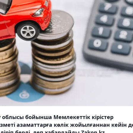
 облысы бойынша Мемлекеттік кірістер
зметі азаматтарға көлік жойылғаннан кейін д
діріп берді, деп хабарлайды Zakon.kz.