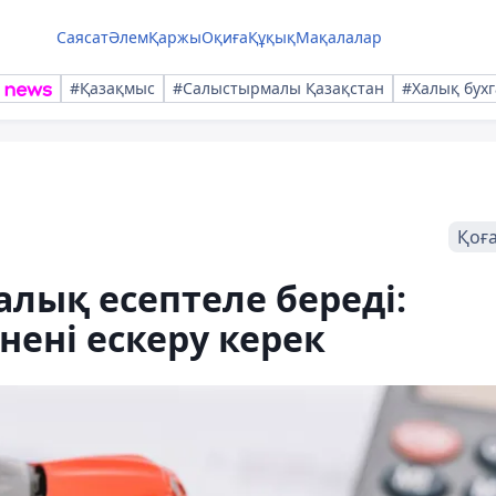
Саясат
Әлем
Қаржы
Оқиға
Құқық
Мақалалар
#Қазақмыс
#Салыстырмалы Қазақстан
#Халық бухг
Қоғ
алық есептеле береді:
нені ескеру керек