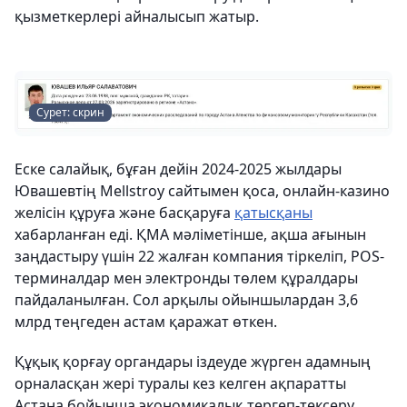
қызметкерлері айналысып жатыр.
Сурет: скрин
Еске салайық, бұған дейін 2024-2025 жылдары
Ювашевтің Mellstroy сайтымен қоса, онлайн-казино
желісін құруға және басқаруға
қатысқаны
хабарланған еді. ҚМА мәліметінше, ақша ағынын
заңдастыру үшін 22 жалған компания тіркеліп, POS-
терминалдар мен электронды төлем құралдары
пайдаланылған. Сол арқылы ойыншылардан 3,6
млрд теңгеден астам қаражат өткен.
Құқық қорғау органдары іздеуде жүрген адамның
орналасқан жері туралы кез келген ақпаратты
Астана бойынша экономикалық тергеп-тексеру