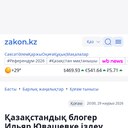
Қаз
Саясат
Әлем
Қаржы
Оқиға
Құқық
Мақалалар
#Референдум-2026
#Қазақстан мақтанышы
+29°
$
469.93
€
541.64
₽
5.71
Басты
Барлық жаңалықтар
Қоғам тынысы
Қоғам
20:00, 29 наурыз 2026
Қазақстандық блогер
Ильяр Ювашевке іздеу