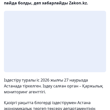
пайда болды, деп хабарлайды Zakon.kz.
Іздестіру туралы іс 2026 жылғы 27 наурызда
Астанада тіркелген. Іздеу салған орган – Қаржылық
мониторинг агенттігі.
Қазіргі уақытта блогерді іздестірумен Астана
экономикалық тергеп-тексеру департаментінің