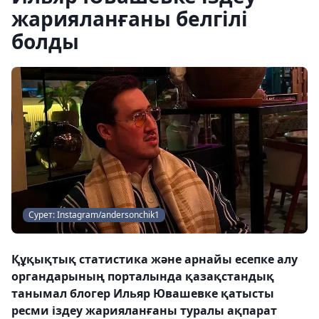
жарияланғаны белгілі
болды
Сурет: Instagram/andersonchik1
Құқықтық статистика және арнайы есепке алу
органдарының порталында қазақстандық
танымал блогер Ильяр Ювашевке қатысты
ресми іздеу жарияланғаны туралы ақпарат