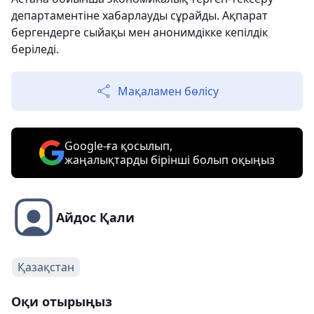
департаментіне хабарлауды сұрайды. Ақпарат
бергендерге сыйақы мен анонимдікке кепілдік
беріледі.
Мақаламен бөлісу
Google-ға қосылып,
жаңалықтарды бірінші болып оқыңыз
Айдос Қали
Қазақстан
Оқи отырыңыз