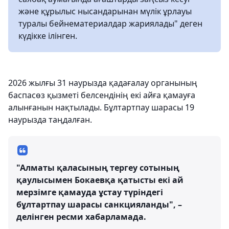
және құрылыс нысандарынан мүлік ұрлауы
туралы бейнематериалдар жариялады" деген
күдікке ілінген.
2026 жылғы 31 наурызда қадағалау органының
баспасөз қызметі белсендінің екі айға қамауға
алынғанын нақтылады. Бұлтартпау шарасы 19
наурызда таңдалған.
"Алматы қаласының тергеу сотының
қаулысымен Бокаевқа қатысты екі ай
мерзімге қамауда ұстау түріндегі
бұлтартпау шарасы санкцияланды", –
делінген ресми хабарламада.