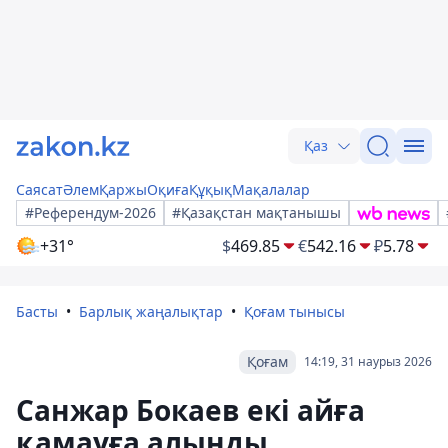
Қаз
Саясат
Әлем
Қаржы
Оқиға
Құқық
Мақалалар
#Референдум-2026
#Қазақстан мақтанышы
+31°
$
469.85
€
542.16
₽
5.78
Басты
Барлық жаңалықтар
Қоғам тынысы
Қоғам
14:19, 31 наурыз 2026
Санжар Бокаев екі айға
қамауға алынды