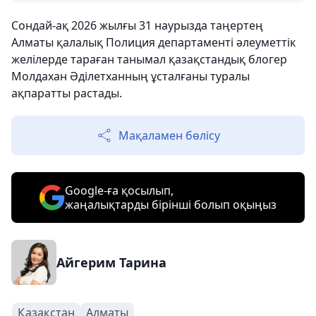
Сондай-ақ 2026 жылғы 31 наурызда таңертең
Алматы қалалық Полиция департаменті әлеуметтік
желілерде тараған танымал қазақстандық блогер
Молдахан Әділетханның ұсталғаны туралы
ақпаратты растады.
Мақаламен бөлісу
Google-ға қосылып,
жаңалықтарды бірінші болып оқыңыз
Айгерим Тарина
Қазақстан
Алматы