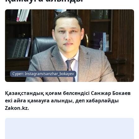
Сурет: Instagram/sanzhar_bokayev
Қазақстандық қоғам белсендісі Санжар Бокаев
екі айға қамауға алынды, деп хабарлайды
Zakon.kz.