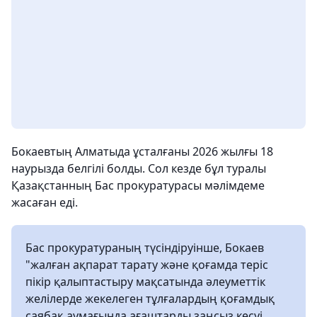
Бокаевтың Алматыда ұсталғаны 2026 жылғы 18
наурызда белгілі болды. Сол кезде бұл туралы
Қазақстанның Бас прокуратурасы мәлімдеме
жасаған еді.
Бас прокуратураның түсіндіруінше, Бокаев
"жалған ақпарат тарату және қоғамда теріс
пікір қалыптастыру мақсатында әлеуметтік
желілерде жекелеген тұлғалардың қоғамдық
саябақ аумағында ағаштарды заңсыз кесуі