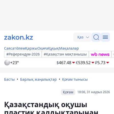
Қаз
Саясат
Әлем
Қаржы
Оқиға
Құқық
Мақалалар
#Референдум-2026
#Қазақстан мақтанышы
+23°
$
467.48
€
539.52
₽
5.73
Басты
Барлық жаңалықтар
Қоғам тынысы
Қоғам
18:06, 31 наурыз 2026
Қазақстандық оқушы
пластик қалдықтарынан