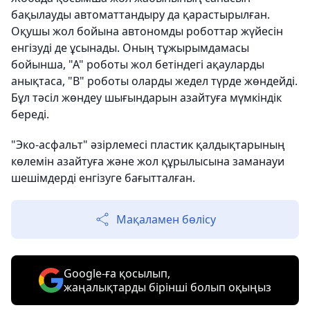
бақылауды автоматтандыру да қарастырылған.
Оқушы жол бойына автономды роботтар жүйесін
енгізуді де ұсынады. Оның тұжырымдамасы
бойынша, "А" роботы жол бетіндегі ақауларды
анықтаса, "В" роботы оларды жедел түрде жөндейді.
Бұл тәсіл жөндеу шығындарын азайтуға мүмкіндік
береді.
"Эко-асфальт" әзірлемесі пластик қалдықтарының
көлемін азайтуға және жол құрылысына заманауи
шешімдерді енгізуге бағытталған.
Мақаламен бөлісу
Google-ға қосылып,
жаңалықтарды бірінші болып оқыңыз