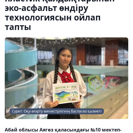
эко-асфальт өндіру
технологиясын ойлап
тапты
Сурет: Оқу-ағарту министрлігінің баспасөз қызметі
Абай облысы Аягөз қаласындағы №10 мектеп-