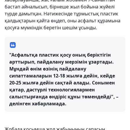
бастап айналысып, бірнеше жыл бойына жүйелі
түрде дамытқан. Нәтижесінде тұрмыстық пластик
қалдықтарын қайта өңдеп, оны асфальт құрамына
қосуға мүмкіндік беретін шешім ұсынды.
"Асфальтқа пластик қосу оның беріктігін
арттырып, пайдалану мерзімін ұзартады.
Мұндай өнім өзінің пайдалану
сипаттамаларын 12-18 жылға дейін, кейде
20-25 жылға дейін сақтай алады. Сонымен
қатар, дәстүрлі технологиялармен
салыстырғанда өндіріс құны төмендейді", –
делінген хабарламада.
Жобада қосымша жол жабынының сапасын