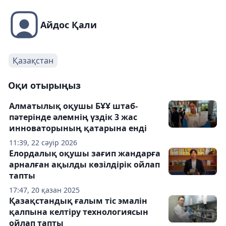
Айдос Қали
Қазақстан
Оқи отырыңыз
Алматылық оқушы БҰҰ штаб-
пәтерінде әлемнің үздік 3 жас
инноваторының қатарына енді
11:39, 22 сәуір 2026
Елордалық оқушы зағип жандарға
арналған ақылды көзілдірік ойлап
тапты
17:47, 20 қазан 2025
Қазақстандық ғалым тіс эмалін
қалпына келтіру технологиясын
ойлап тапты