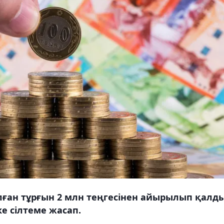
лған тұрғын 2 млн теңгесінен айырылып қалды
ке сілтеме жасап.