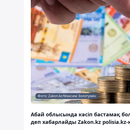
Фото: Zakon.kz/Максим Золотухин
Абай облысында кәсіп бастамақ бо
деп хабарлайды Zakon.kz polisia.kz-