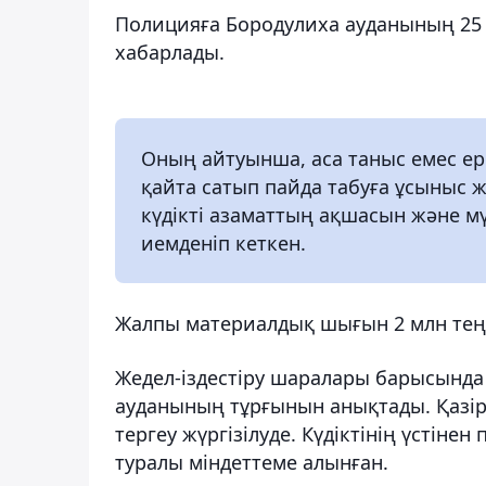
Полицияға Бородулиха ауданының 25 
хабарлады.
Оның айтуынша, аса таныс емес ер 
қайта сатып пайда табуға ұсыныс жа
күдікті азаматтың ақшасын және мү
иемденіп кеткен.
Жалпы материалдық шығын 2 млн теңг
Жедел-іздестіру шаралары барысында
ауданының тұрғынын анықтады. Қазірг
тергеу жүргізілуде. Күдіктінің үстін
туралы міндеттеме алынған.