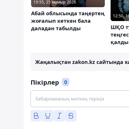
19:55, 25 мамыр 2026
Абай облысында таңертең
12:50, 
жоғалып кеткен бала
ШҚО т
даладан табылды
теңге
қалды
Жаңалықтан zakon.kz сайтында х
Пікірлер
0