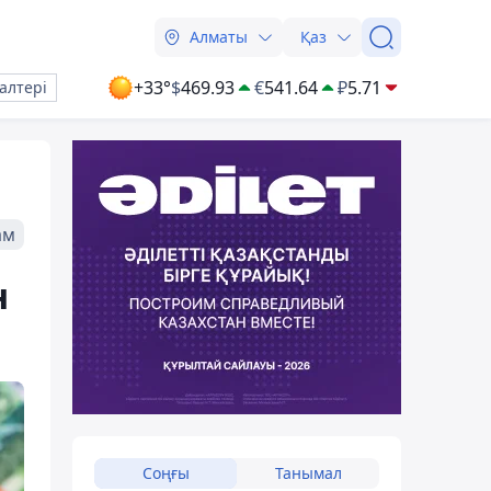
Алматы
Қаз
+33°
$
469.93
€
541.64
₽
5.71
алтері
ам
н
Соңғы
Танымал