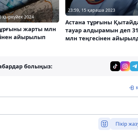
23:59, 15 қараша 2023
10 қыркүйек 2024
Астана тұрғыны Қытайд
ұрғыны жарты млн
тауар алдырамын деп 3
сінен айырылып
млн теңгесінен айырыл
абардар болыңыз:
Пікір жаз