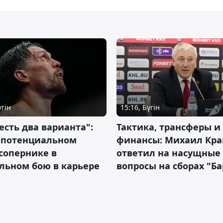
үгін
15:16, Бүгін
 есть два варианта":
Тактика, трансферы и
о потенциальном
финансы: Михаил Кра
сопернике в
ответил на насущные
льном бою в карьере
вопросы на сборах "Б