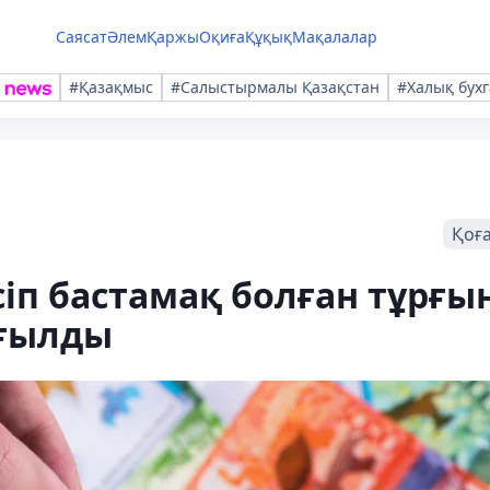
Саясат
Әлем
Қаржы
Оқиға
Құқық
Мақалалар
#Қазақмыс
#Салыстырмалы Қазақстан
#Халық бухг
Қоғ
іп бастамақ болған тұрғы
ағылды