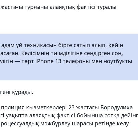
жастағы тұрғыны алаяқтық фактісі туралы
адам үй техникасын бірге сатып алып, кейін
саған. Келісімнің тиімділігіне сендірген соң,
лігін — төрт iPhone 13 телефоны мен ноутбукты
ені құрады.
 полиция қызметкерлері 23 жастағы Бородулиха
і уақытта алаяқтық фактісі бойынша сотқа дейінг
ен процессуалдық мәжбүрлеу шарасы ретінде келу