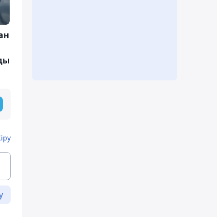
ан
1
ды
Кіру
у