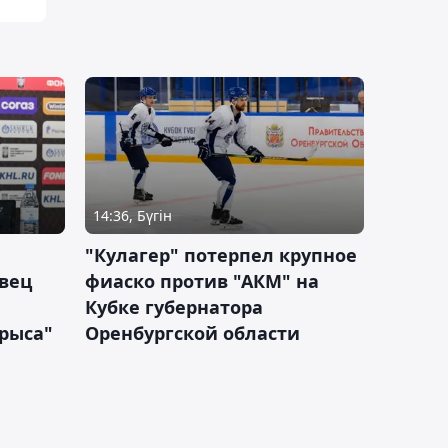
14:36, Бүгін
"Кулагер" потерпел крупное
вец
фиаско против "АКМ" на
Кубке губернатора
арыса"
Оренбургской области