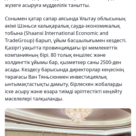
жүзеге асыруға мүдделілік танытты.
Сонымен қатар сапар аясында Ұлытау облысының
әкімі Шэньси халықаралық сауда-экономикалық
тобына (Shaanxi International Economic and
TradeGroup) барып, ұйым басшылығымен кездесті.
Қазіргі уақытта провинциядағы ірі мемлекеттік
компанияның бірі. 80 толық еншілес және
холдингтік ұйымы бар, қызметкер саны 2500-ден
асады. Кездесу барысында директорлар кеңесінің
төрағасы Ван Тяньсюнмен инвестициялық
ынтымақтастықты дамыту, бірлескен жобаларды
іске асыру және өзара тиімді әріптестікті кеңейту
мәселелері талқыланды.