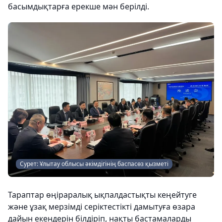
басымдықтарға ерекше мән берілді.
Сурет: Ұлытау облысы әкімдігінің баспасөз қызметі
Тараптар өңіраралық ықпалдастықты кеңейтуге
және ұзақ мерзімді серіктестікті дамытуға өзара
дайын екендерін білдіріп, нақты бастамаларды