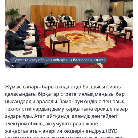
Сурет: Ұлытау облысы әкімдігінің баспасөз қызметі
Жұмыс сапары барысында өңір басшысы Сиань
қаласындағы бірқатар стратегиялық маңызы бар
нысандарды аралады. Заманауи өндіріс пен озық
технологиялардың даму қарқынына ерекше назар
аударылды. Атап айтқанда, әлемдік деңгейдегі
электромобиль, аккумуляторлар және
жаңартылатын энергия көздерін өндіруші BYD