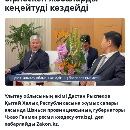
кеңейтуді көздейді
Сурет: Ұлытау облысы әкімдігінің баспасөз қызметі
Ұлытау облысының әкімі Дастан Рыспеков
Қытай Халық Республикасына жұмыс сапары
аясында Шэньси провинциясының губернаторы
Чжао Ганмен ресми кездесу өткізді, деп
хабарлайды Zakon.kz.