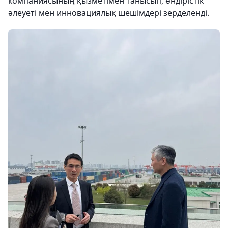
компаниясының қызметімен танысып, өндірістік
әлеуеті мен инновациялық шешімдері зерделенді.