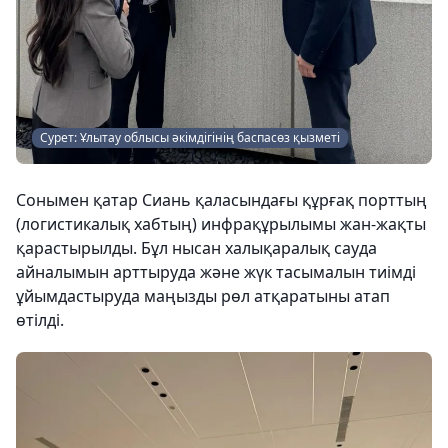
Сурет: Ұлытау облысы әкімдігінің баспасөз қызметі
Сонымен қатар Сиань қаласындағы құрғақ порттың
(логистикалық хабтың) инфрақұрылымы жан-жақты
қарастырылды. Бұл нысан халықаралық сауда
айналымын арттыруда және жүк тасымалын тиімді
ұйымдастыруда маңызды рөл атқаратыны атап
өтілді.