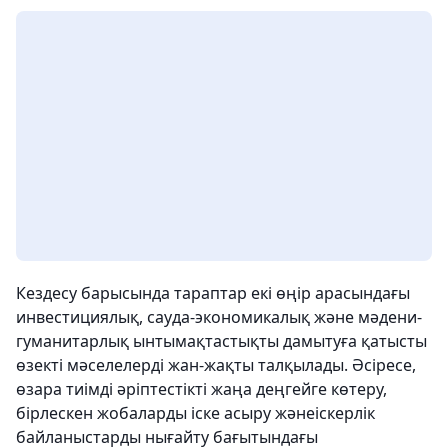
Кездесу барысында тараптар екі өңір арасындағы
инвестициялық, сауда-экономикалық және мәдени-
гуманитарлық ынтымақтастықты дамытуға қатысты
өзекті мәселелерді жан-жақты талқылады. Әсіресе,
өзара тиімді әріптестікті жаңа деңгейге көтеру,
бірлескен жобаларды іске асыру жәнеіскерлік
байланыстарды нығайту бағытындағы