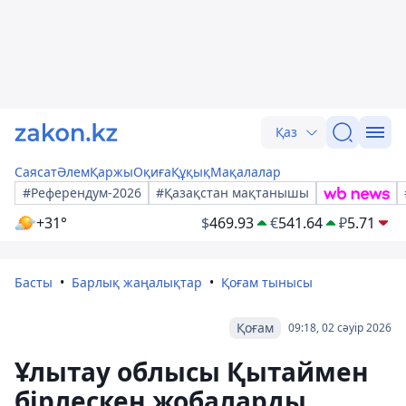
Қаз
Саясат
Әлем
Қаржы
Оқиға
Құқық
Мақалалар
#Референдум-2026
#Қазақстан мақтанышы
+31°
$
469.93
€
541.64
₽
5.71
Басты
Барлық жаңалықтар
Қоғам тынысы
Қоғам
09:18, 02 сәуір 2026
Ұлытау облысы Қытаймен
бірлескен жобаларды