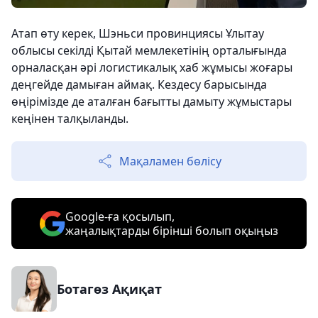
Атап өту керек, Шэньси провинциясы Ұлытау
облысы секілді Қытай мемлекетінің орталығында
орналасқан әрі логистикалық хаб жұмысы жоғары
деңгейде дамыған аймақ. Кездесу барысында
өңірімізде де аталған бағытты дамыту жұмыстары
кеңінен талқыланды.
Мақаламен бөлісу
Google-ға қосылып,
жаңалықтарды бірінші болып оқыңыз
Ботагөз Ақиқат