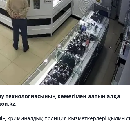
ну технологиясының көмегімен алтын алқа
on.kz.
інің криминалдық полиция қызметкерлері қылмыс