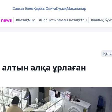
Саясат
Әлем
Қаржы
Оқиға
Құқық
Мақалалар
#Қазақмыс
#Салыстырмалы Қазақстан
#Халық бухг
Қоғ
 алтын алқа ұрлаған