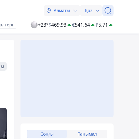
Алматы
Қаз
+23°
$
469.93
€
541.64
₽
5.71
алтері
ам
Соңғы
Танымал