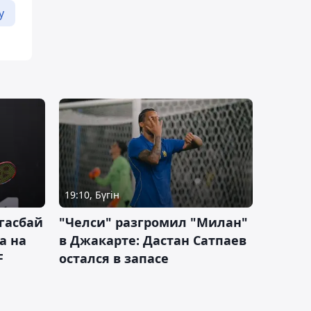
у
19:10, Бүгін
гасбай
"Челси" разгромил "Милан"
а на
в Джакарте: Дастан Сатпаев
F
остался в запасе