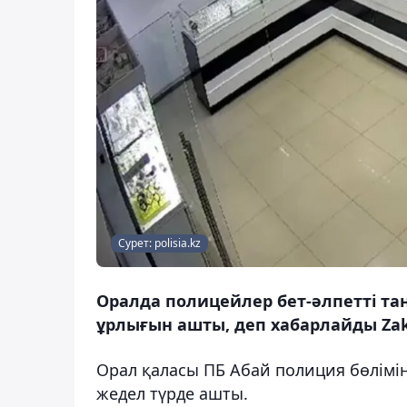
Сурет: polisia.kz
Оралда полицейлер бет-әлпетті та
ұрлығын ашты, деп хабарлайды Zak
Орал қаласы ПБ Абай полиция бөлім
жедел түрде ашты.