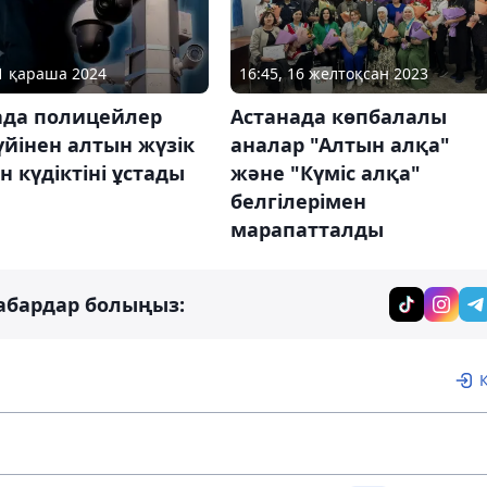
21 қараша 2024
16:45, 16 желтоқсан 2023
ада полицейлер
Астанада көпбалалы
үйінен алтын жүзік
аналар "Алтын алқа"
н күдіктіні ұстады
және "Күміс алқа"
белгілерімен
марапатталды
абардар болыңыз: