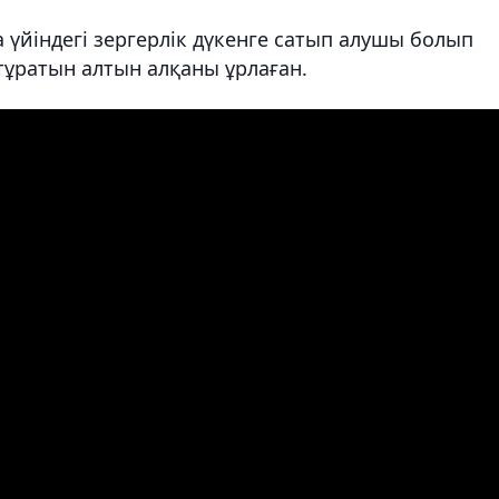
 үйіндегі зергерлік дүкенге сатып алушы болып
тұратын алтын алқаны ұрлаған.