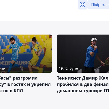
Пікір жаз
үгін
19:42, Бүгін
басы" разгромил
Теннисист Дамир Жал
у" в гостях и укрепил
пробился в два финал
тво в КПЛ
домашнем турнире IT