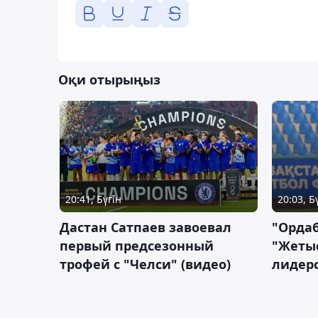
Оқи отырыңыз
20:41, Бүгін
20:03, Б
Дастан Сатпаев завоевал
"Орда
первый предсезонный
"Жетыс
трофей с "Челси" (видео)
лидерс