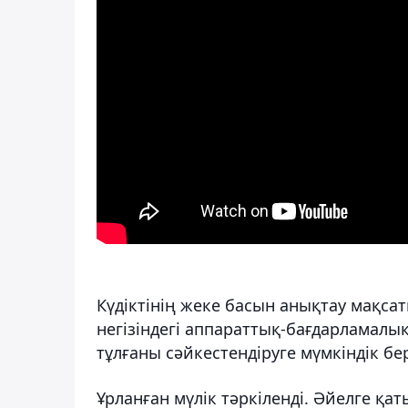
Күдіктінің жеке басын анықтау мақс
негізіндегі аппараттық-бағдарламалық
тұлғаны сәйкестендіруге мүмкіндік бер
Ұрланған мүлік тәркіленді. Әйелге қат