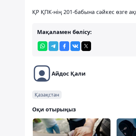
ҚР ҚПК-нің 201-бабына сәйкес өзге а
Мақаламен бөлісу:
Айдос Қали
Қазақстан
Оқи отырыңыз