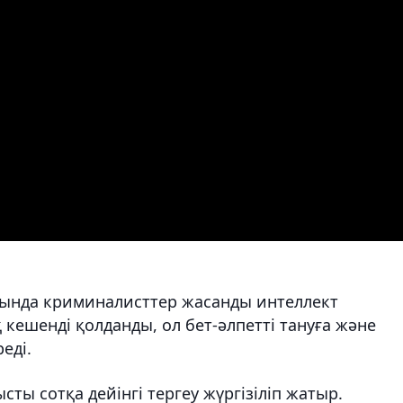
атында криминалисттер жасанды интеллект
 кешенді қолданды, ол бет-әлпетті тануға және
еді.
ысты сотқа дейінгі тергеу жүргізіліп жатыр.