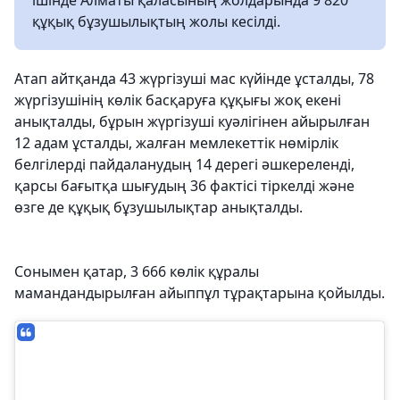
ішінде Алматы қаласының жолдарында 9 820
құқық бұзушылықтың жолы кесілді.
Атап айтқанда 43 жүргізуші мас күйінде ұсталды, 78
жүргізушінің көлік басқаруға құқығы жоқ екені
анықталды, бұрын жүргізуші куәлігінен айырылған
12 адам ұсталды, жалған мемлекеттік нөмірлік
белгілерді пайдаланудың 14 дерегі әшкереленді,
қарсы бағытқа шығудың 36 фактісі тіркелді және
өзге де құқық бұзушылықтар анықталды.
Сонымен қатар, 3 666 көлік құралы
мамандандырылған айыппұл тұрақтарына қойылды.