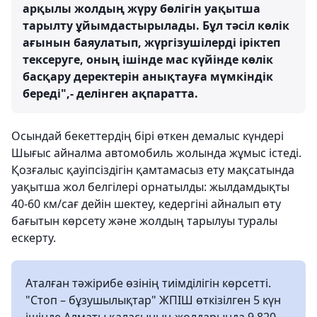
арқылы жолдың жүру бөлігін уақытша
тарылту ұйымдастырылады. Бұл тәсіл көлік
ағынын баяулатып, жүргізушілерді іріктеп
тексеруге, оның ішінде мас күйінде көлік
басқару деректерін анықтауға мүмкіндік
береді",- делінген ақпаратта.
Осындай бекеттердің бірі өткен демалыс күндері
Шығыс айналма автомобиль жолында жұмыс істеді.
Қозғалыс қауіпсіздігін қамтамасыз ету мақсатында
уақытша жол белгілері орнатылды: жылдамдықты
40-60 км/сағ дейін шектеу, кедергіні айналып өту
бағытын көрсету және жолдың тарылуы туралы
ескерту.
Аталған тәжірибе өзінің тиімділігін көрсетті.
"Стоп – бұзушылықтар" ЖПІШ өткізілген 5 күн