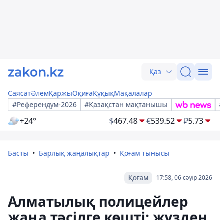
Қаз
Саясат
Әлем
Қаржы
Оқиға
Құқық
Мақалалар
#Референдум-2026
#Қазақстан мақтанышы
+24°
$
467.48
€
539.52
₽
5.73
Басты
Барлық жаңалықтар
Қоғам тынысы
Қоғам
17:58, 06 сәуір 2026
Алматылық полицейлер
жаңа тәсілге көшті: жүзден