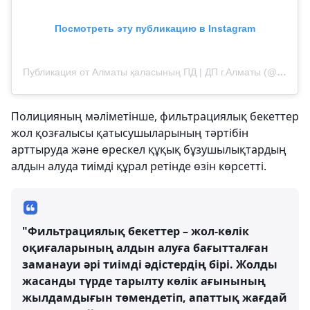
Посмотреть эту публикацию в Instagram
Публикация от Алматы қаласының ПД | ДП г.Алматы (@almaty_police_department)
Полицияның мәліметінше, фильтрациялық бекеттер
жол қозғалысы қатысушыларының тәртібін
арттыруда және өрескел құқық бұзушылықтардың
алдын алуда тиімді құрал ретінде өзін көрсетті.
"Фильтрациялық бекеттер – жол-көлік
оқиғаларының алдын алуға бағытталған
заманауи әрі тиімді әдістердің бірі. Жолды
жасанды түрде тарылту көлік ағынының
жылдамдығын төмендетіп, апаттық жағдай