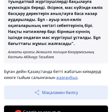
туындатпай жүргізушілерді бақылауға
мүмкіндік береді. Әсіресе, мас күйінде көлік
басқару деректерін анықтауға баса назар
аударылады. Бұл – ауыр жол-көлік
оқиғаларының негізгі себептерінің бірі.
Нақты нәтижелер бар: бірнеше күннің
ішінде ондаған мас жүргізуші ұсталды. Бұл
бағыттағы жұмыс жалғасады".
Алматы қаласы Әкімшілік полиция басқармасының
бастығы Абдинур Тасыбаев
Бұған дейін Қазақстанда бетті жабатын киімдерді
киюге тыйым салынғанын
жазғанбыз
.
Мақаламен бөлісу