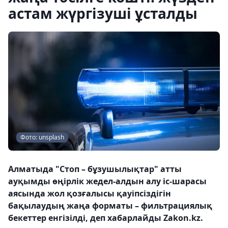
астам жүргізуші ұсталды
Фото: unsplash
Алматыда "Стоп – бұзушылықтар" атты
ауқымды өңірлік жедел-алдын алу іс-шарасы
аясында жол қозғалысы қауіпсіздігін
бақылаудың жаңа форматы – фильтрациялық
бекеттер енгізілді, деп хабарлайды Zakon.kz.