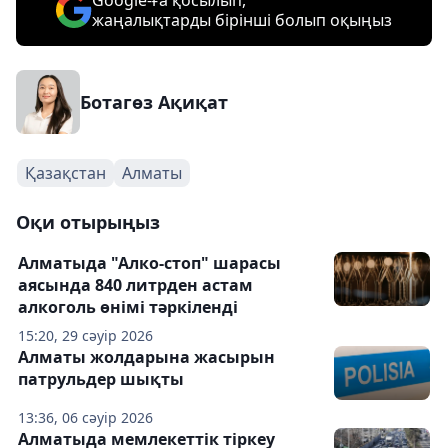
Google-ға қосылып,
жаңалықтарды бірінші болып оқыңыз
Ботагөз Ақиқат
Қазақстан
Алматы
Оқи отырыңыз
Алматыда "Алко-стоп" шарасы
аясында 840 литрден астам
алкоголь өнімі тәркіленді
15:20, 29 сәуір 2026
Алматы жолдарына жасырын
патрульдер шықты
13:36, 06 сәуір 2026
Алматыда мемлекеттік тіркеу