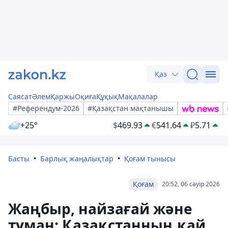
Қаз
Саясат
Әлем
Қаржы
Оқиға
Құқық
Мақалалар
#Референдум-2026
#Қазақстан мақтанышы
+25°
$
469.93
€
541.64
₽
5.71
Басты
Барлық жаңалықтар
Қоғам тынысы
Қоғам
20:52, 06 сәуір 2026
Жаңбыр, найзағай және
тұман: Қазақстанның қай