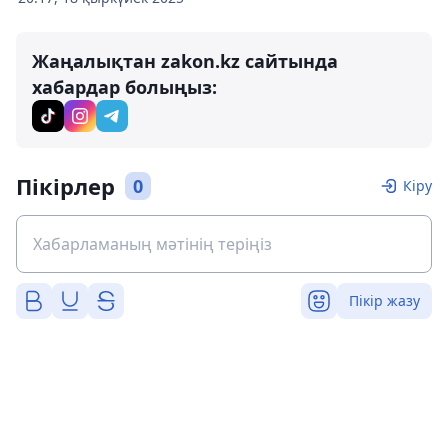
Жаңалықтан zakon.kz сайтында
хабардар болыңыз:
Пікірлер
0
Кіру
Пікір жазу