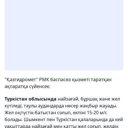
"Қазгидромет" РМК баспасөз қызметі таратқан
ақпаратқа сүйенсек:
Түркістан облысында
найзағай, бұршақ және жел
күтіледі, таулы аудандарда нөсер жаңбыр жауады.
Жел оңтүстік-батыстан соғып, екпіні 15-20 м/с
болады. Шымкент пен Түркістан қалаларында да кей
уақыттарда найзағай мен қатты жел соғып, желдің