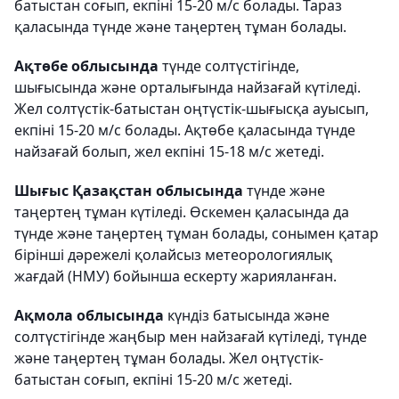
батыстан соғып, екпіні 15-20 м/с болады. Тараз
қаласында түнде және таңертең тұман болады.
Ақтөбе облысында
түнде солтүстігінде,
шығысында және орталығында найзағай күтіледі.
Жел солтүстік-батыстан оңтүстік-шығысқа ауысып,
екпіні 15-20 м/с болады. Ақтөбе қаласында түнде
найзағай болып, жел екпіні 15-18 м/с жетеді.
Шығыс Қазақстан облысында
түнде және
таңертең тұман күтіледі. Өскемен қаласында да
түнде және таңертең тұман болады, сонымен қатар
бірінші дәрежелі қолайсыз метеорологиялық
жағдай (НМУ) бойынша ескерту жарияланған.
Ақмола облысында
күндіз батысында және
солтүстігінде жаңбыр мен найзағай күтіледі, түнде
және таңертең тұман болады. Жел оңтүстік-
батыстан соғып, екпіні 15-20 м/с жетеді.