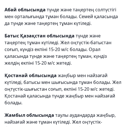
Абай облысында
түнде және таңертең солтүстігі
мен орталығында тұман болады. Семей қаласында
да түнде және таңертең тұман күтіледі.
Батыс Қазақстан облысында
түнде және
таңертең тұман күтіледі. Жел оңтүстік-батыстан
соғып, күндіз екпіні 15-20 м/с болады. Орал
қаласында түнде және таңертең тұман, күндіз
желдің екпіні 15-20 м/с жетеді.
Қостанай облысында
жаңбыр мен найзағай
күтіледі, батысы мен шығысында тұман болады. Жел
оңтүстік-шығыстан соғып, екпіні 15-20 м/с жетеді.
Қостанай қаласында түнде жаңбыр мен найзағай
болады.
Жамбыл облысында
таулы аудандарда жаңбыр,
найзағай және тұман күтіледі. Жел оңтүстік-