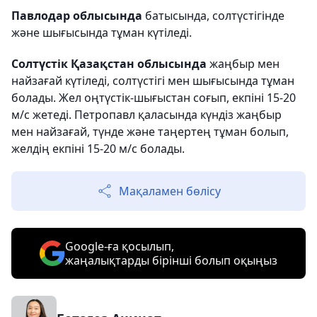
Павлодар облысында
батысында, солтүстігінде
және шығысында тұман күтіледі.
Солтүстік Қазақстан облысында
жаңбыр мен
найзағай күтіледі, солтүстігі мен шығысында тұман
болады. Жел оңтүстік-шығыстан соғып, екпіні 15-20
м/с жетеді. Петропавл қаласында күндіз жаңбыр
мен найзағай, түнде және таңертең тұман болып,
желдің екпіні 15-20 м/с болады.
Мақаламен бөлісу
Google-ға қосылып,
жаңалықтарды бірінші болып оқыңыз