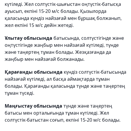
күтіледі. Жел солтүстік-шығыстан оңтүстік-батысқа
ауысып, екпіні 15-20 м/с болады. Қызылорда
қаласында күндіз найзағай мен бұршақ болжанып,
жел екпіні 15 м/с дейін жетеді.
Ұлытау облысында
батысында, солтүстігінде және
оңтүстігінде жаңбыр мен найзағай күтіледі, түнде
және таңертең тұман болады. Жезқазғанда да
жаңбыр мен найзағай болжанады.
Қарағанды облысында
күндіз солтүстік-батысында
найзағай күтіледі, ал басқа аймақтарда тұман
болады. Қарағанды қаласында түнде және таңертең
тұман түседі.
Маңғыстау облысында
түнде және таңертең
батысы мен орталығында тұман күтіледі. Жел
солтүстік-батыстан соғып, екпіні 15-20 м/с болады.