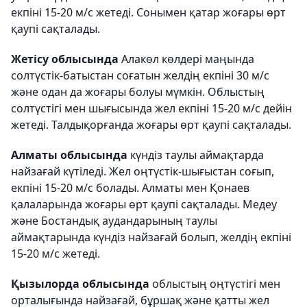
екпіні 15-20 м/с жетеді. Сонымен қатар жоғары өрт
қаупі сақталады.
Жетісу облысында
Алакөл көлдері маңында
солтүстік-батыстан соғатын желдің екпіні 30 м/с
және одан да жоғары болуы мүмкін. Облыстың
солтүстігі мен шығысында жел екпіні 15-20 м/с дейін
жетеді. Талдықорғанда жоғары өрт қаупі сақталады.
Алматы облысында
күндіз таулы аймақтарда
найзағай күтіледі. Жел оңтүстік-шығыстан соғып,
екпіні 15-20 м/с болады. Алматы мен Қонаев
қалаларында жоғары өрт қаупі сақталады. Медеу
және Бостандық аудандарының таулы
аймақтарында күндіз найзағай болып, желдің екпіні
15-20 м/с жетеді.
Қызылорда облысында
облыстың оңтүстігі мен
орталығында найзағай, бұршақ және қатты жел