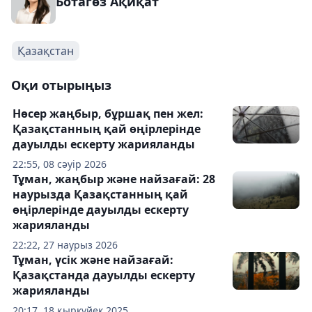
Ботагөз Ақиқат
Қазақстан
Оқи отырыңыз
Нөсер жаңбыр, бұршақ пен жел:
Қазақстанның қай өңірлерінде
дауылды ескерту жарияланды
22:55, 08 сәуір 2026
Тұман, жаңбыр және найзағай: 28
наурызда Қазақстанның қай
өңірлерінде дауылды ескерту
жарияланды
22:22, 27 наурыз 2026
Тұман, үсік және найзағай:
Қазақстанда дауылды ескерту
жарияланды
20:17, 18 қыркүйек 2025