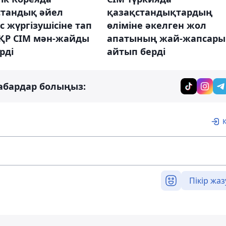
стандық әйел
қазақстандықтардың
с жүргізушісіне тап
өліміне әкелген жол
 ҚР СІМ мән-жайды
апатының жай-жапсары
рді
айтып берді
абардар болыңыз:
Пікір жаз