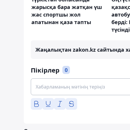
жарысқа бара жатқан үш
қазақ
жас спортшы жол
автобу
апатынан қаза тапты
берді:
түсінді
Жаңалықтан zakon.kz сайтында х
Пікірлер
0