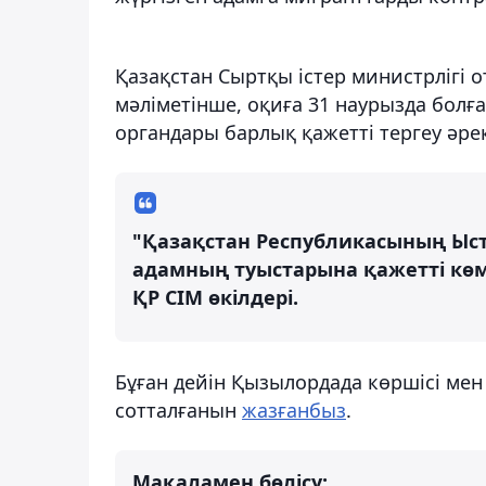
Қазақстан Сыртқы істер министрлігі
мәліметінше, оқиға 31 наурызда болға
органдары барлық қажетті тергеу әрек
"Қазақстан Республикасының Ыст
адамның туыстарына қажетті көме
ҚР СІМ өкілдері.
Бұған дейін Қызылордада көршісі ме
сотталғанын
жазғанбыз
.
Мақаламен бөлісу: