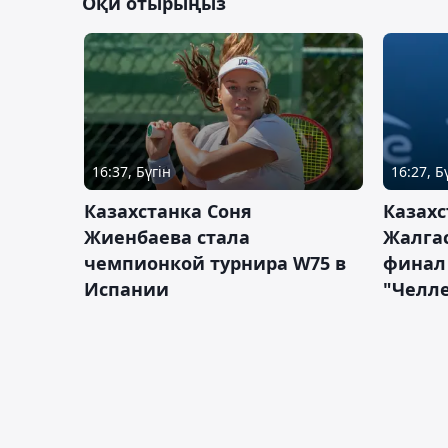
Оқи отырыңыз
16:37, Бүгін
16:27, Б
Казахстанка Соня
Казахс
Жиенбаева стала
Жалгас
чемпионкой турнира W75 в
финал
Испании
"Челле