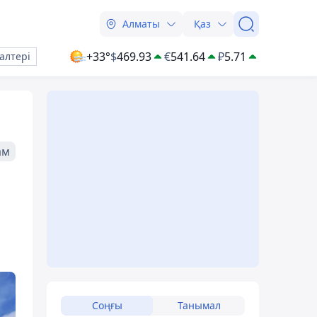
Алматы
Қаз
+33°
$
469.93
€
541.64
₽
5.71
алтері
ам
Соңғы
Танымал