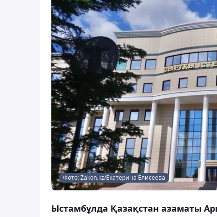
Фото: Zakon.kz/Екатерина Елисеева
Ыстамбұлда Қазақстан азаматы Ар