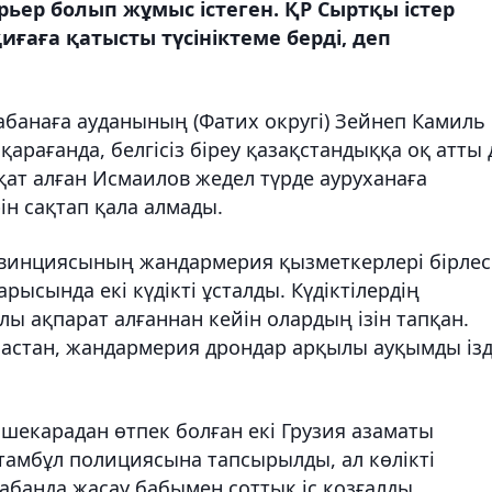
ьер болып жұмыс істеген. ҚР Сыртқы істер
иғаға қатысты түсініктеме берді, деп
абанаға ауданының (Фатих округі) Зейнеп Камиль
арағанда, белгісіз біреу қазақстандыққа оқ атты 
ат алған Исмаилов жедел түрде ауруханаға
рін сақтап қала алмады.
винциясының жандармерия қызметкерлері бірлес
рысында екі күдікті ұсталды. Күдіктілердің
ы ақпарат алғаннан кейін олардың ізін тапқан.
мастан, жандармерия дрондар арқылы ауқымды із
шекарадан өтпек болған екі Грузия азаматы
стамбұл полициясына тапсырылды, ал көлікті
абанда жасау бабымен соттық іс қозғалды.