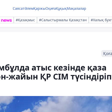
Саясат
Әлем
Қаржы
Оқиға
Құқық
Мақалалар
#Қазақмыс
#Салыстырмалы Қазақстан
#Халық бухг
Қоғ
бұлда атыс кезінде қаза
н-жайын ҚР СІМ түсіндіріп