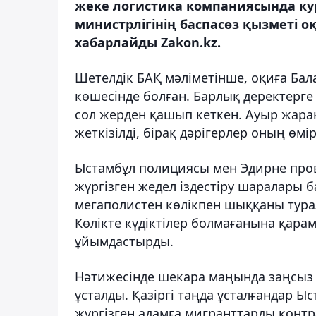
жеке логистика компаниясында кур
министрлігінің баспасөз қызметі оқ
хабарлайды Zakon.kz.
Шетелдік БАҚ мәліметінше, оқиға Бал
көшесінде болған. Барлық деректерге қ
сол жерден қашып кеткен. Ауыр жарақ
жеткізілді, бірақ дәрігерлер оның өмі
Ыстамбұл полициясы мен Эдирне про
жүргізген жедел іздестіру шаралары ба
мегаполистен көлікпен шыққаны турал
Көлікте күдіктілер болмағанына қара
ұйымдастырды.
Нәтижесінде шекара маңында заңсыз 
ұсталды. Қазіргі таңда ұсталғандар Ы
жүргізген адамға мигранттарды контр