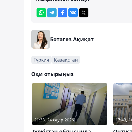
Ботагөз Ақиқат
Түркия
Қазақстан
Оқи отырыңыз
21:33, 24 сәуір 2026
17:43, 
Түркістан облысында
Оңтүст