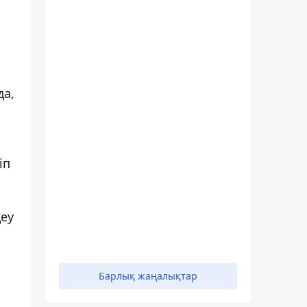
да,
іп
деу
Барлық жаңалықтар