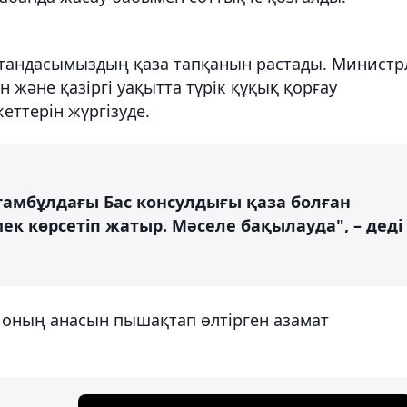
 отандасымыздың қаза тапқанын растады. Министр
н және қазіргі уақытта түрік құқық қорғау
еттерін жүргізуде.
амбұлдағы Бас консулдығы қаза болған
к көрсетіп жатыр. Мәселе бақылауда", – деді
н оның анасын пышақтап өлтірген азамат