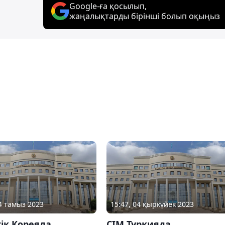
Google-ға қосылып,
жаңалықтарды бірінші болып оқыңыз
14 тамыз 2023
15:47, 04 қыркүйек 2023
ік Кореяда
СІМ Түркияда