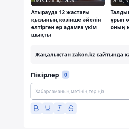
14:15, 02 шілде 2026
20:40, 
Атырауда 12 жастағы
Талды
қызының көзінше әйелін
ұрып ө
өлтірген ер адамға үкім
оның к
шықты
Жаңалықтан zakon.kz сайтында х
Пікірлер
0