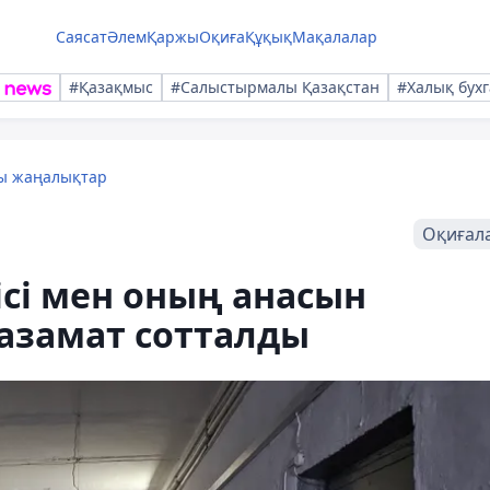
Саясат
Әлем
Қаржы
Оқиға
Құқық
Мақалалар
#Қазақмыс
#Салыстырмалы Қазақстан
#Халық бухг
лы жаңалықтар
Оқиғал
сі мен оның анасын
азамат сотталды