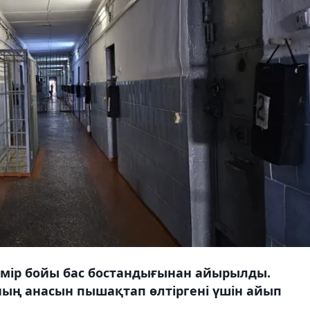
өмір бойы бас бостандығынан айырылды.
оның анасын пышақтап өлтіргені үшін айып
.