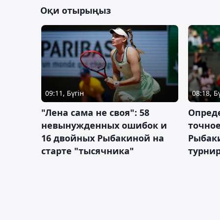
Оқи отырыңыз
09:11, Бүгін
08:18, Б
"Лена сама не своя": 58
Опред
невынужденных ошибок и
точное
16 двойных Рыбакиной на
Рыбаки
старте "тысячника"
турнир