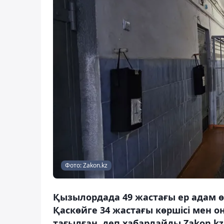
Фото: Zakon.kz
Қызылордада 49 жастағы ер адам 
Қаскөйге 34 жастағы көршісі мен 
тағылған, деп хабарлайды Zakon.kz