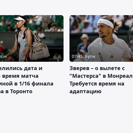
үгін
07:45, Бүгін
елились дата и
Зверев – о вылете с
 время матча
"Мастерса" в Монреал
ной в 1/16 финала
Требуется время на
а в Торонто
адаптацию