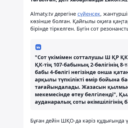
Almaty.tv дерегіне
сүйенсек
, жантүрші
көзінше болған. Қайғылы оқиға қаңта
бірінде тіркелген. Бүгін сот резонанс
"Сот үкімімен сотталушы Ш ҚР ҚК
ҚК-тің 107-бабының 2-бөлігінің 8
бабы 4-бөлігі негізінде онша қат
арқылы түпкілікті өмір бойына 
тағайындалады. Жазасын қылмыст
мекемесінде өтеу белгіленді", 
ауданаралық соты әкімшілігінің
Бұған дейін ШҚО-да кәріз құдығында