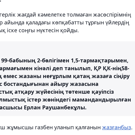
герлік жағдай кәмелетке толмаған жасөспірімнің
р айында қаладағы көпқабатты тұрғын үйлердің
тық іске соңғы нүктесін қойды.
 99-бабының 2-бөлігімен 1,5-тармақтарымен,
-тармағымен кінәлі деп танылып, ҚР ҚК-нің58-
аң емес жазаны неғұрлым қатаң жазаға сіңіру
бас бостандығынан айыру жазасына
ық атқару жүйесінің төтенше қауіпсіз
Қылмыстық істер жөніндегі мамандандырылған
 басшысы Ерлан Раушанбекұлы.
 үш жұмысшы газбен уланып қалғанын
жазғанбыз
.