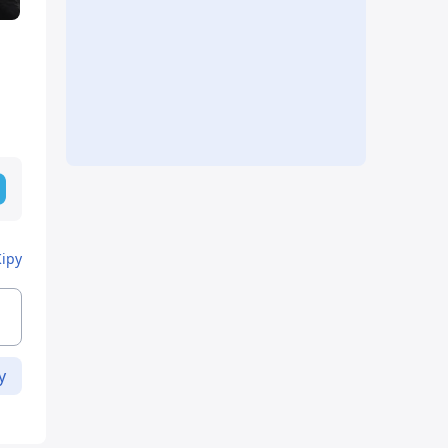
Кіру
у