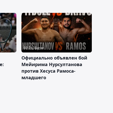
07:23, Бүгін
Официально объявлен бой
е:
Мейирима Нурсултанова
против Хесуса Рамоса-
младшего