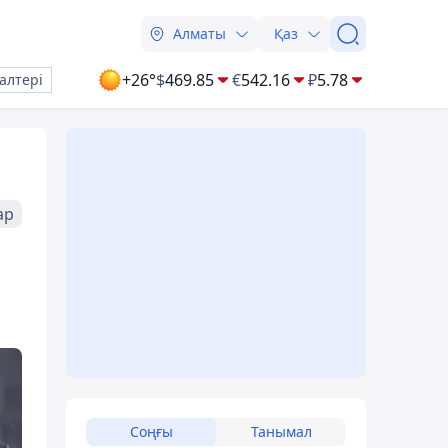
Алматы
Қаз
+26°
$
469.85
€
542.16
₽
5.78
алтері
ар
Соңғы
Танымал