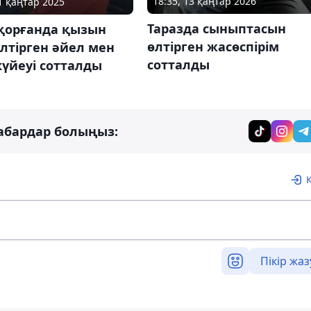
18:35, 13 қаңтар 2026
31 қаңтар 2025
Таразда сыныптасын
қорғанда қызын
өлтірген жасөспірім
лтірген әйел мен
сотталды
үйеуі сотталды
абардар болыңыз:
Пікір жаз