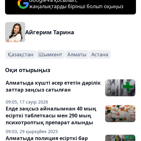
Google-ға қосылып,
жаңалықтарды бірінші болып оқыңыз
Айгерим Тарина
Қазақстан
Шымкент
Алматы
Астана
Оқи отырыңыз
Алматыда күшті әсер ететін дәрілік
заттар заңсыз сатылған
09:05, 17 сәуір 2026
Елде заңсыз айналымнан 40 мың
есірткі таблеткасы мен 290 мың
психотроптық препарат алынды
09:03, 29 қыркүйек 2025
Алматыда полиция есірткі бар