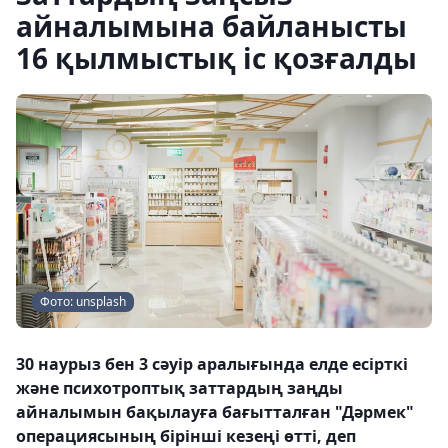
айналымына байланысты
16 қылмыстық іс қозғалды
Фото: unsplash
30 наурыз бен 3 сәуір аралығында елде есірткі
және психотроптық заттардың заңды
айналымын бақылауға бағытталған "Дәрмек"
операциясының бірінші кезеңі өтті, деп