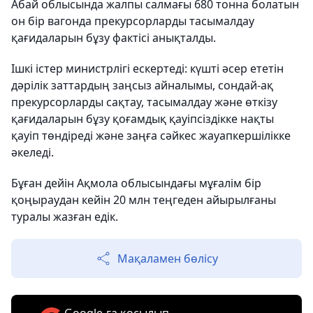
Абай облысында жалпы салмағы 680 тонна болатын
он бір вагонда прекурсорларды тасымалдау
қағидаларын бұзу фактісі анықталды.
Ішкі істер министрлігі ескертеді: күшті әсер ететін
дәрілік заттардың заңсыз айналымы, сондай-ақ
прекурсорларды сақтау, тасымалдау және өткізу
қағидаларын бұзу қоғамдық қауіпсіздікке нақты
қауіп төндіреді және заңға сәйкес жауапкершілікке
әкеледі.
Бұған дейін Ақмола облысындағы мұғалім бір
қоңыраудан кейін 20 млн теңгеден айырылғаны
туралы жазған едік.
Мақаламен бөлісу