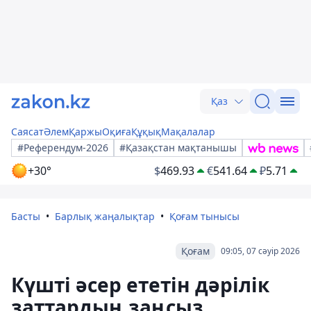
Қаз
Саясат
Әлем
Қаржы
Оқиға
Құқық
Мақалалар
#Референдум-2026
#Қазақстан мақтанышы
+30°
$
469.93
€
541.64
₽
5.71
Басты
Барлық жаңалықтар
Қоғам тынысы
Қоғам
09:05, 07 сәуір 2026
Күшті әсер ететін дәрілік
заттардың заңсыз