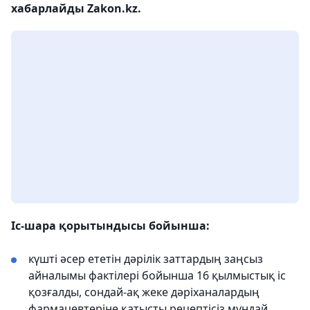
хабарлайды Zakon.kz.
Іс-шара қорытындысы бойынша:
күшті әсер ететін дәрілік заттардың заңсыз
айналымы фактілері бойынша 16 қылмыстық іс
қозғалды, сондай-ақ жеке дәріханалардың
фармацевтеріне қатысты рецептісіз мұндай