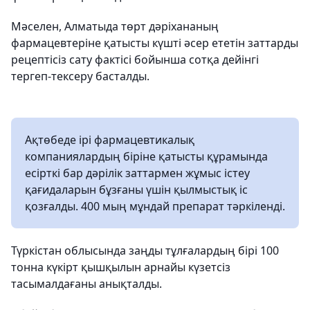
Мәселен, Алматыда төрт дәріхананың
фармацевтеріне қатысты күшті әсер ететін заттарды
рецептісіз сату фактісі бойынша сотқа дейінгі
тергеп-тексеру басталды.
Ақтөбеде ірі фармацевтикалық
компаниялардың біріне қатысты құрамында
есірткі бар дәрілік заттармен жұмыс істеу
қағидаларын бұзғаны үшін қылмыстық іс
қозғалды. 400 мың мұндай препарат тәркіленді.
Түркістан облысында заңды тұлғалардың бірі 100
тонна күкірт қышқылын арнайы күзетсіз
тасымалдағаны анықталды.