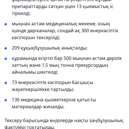
препараттарды сатқан үшін 13 қылмыстық іс
тіркелді;
мыңнан астам медициналық мекеме, оның
ішінде дәріханалар, сондай-ақ 300 өнеркәсіптік
кәсіпорын тексерілді;
209 құқықбұзушылық анықталды;
құрамында есірткі бар 500 мыңнан астам дәрілік
заттың және 1,5 мың тонна прекурсордың
айналымы шектелді;
73 өнеркәсіптік кәсіпорын басшысы
жауапкершілікке тартылды;
136 медицина қызметкеріне қатысты
материалдар жиналды.
Тексеру барысында өңірлерде нақты заңбұзушылық
фактілері тоқтатылды.