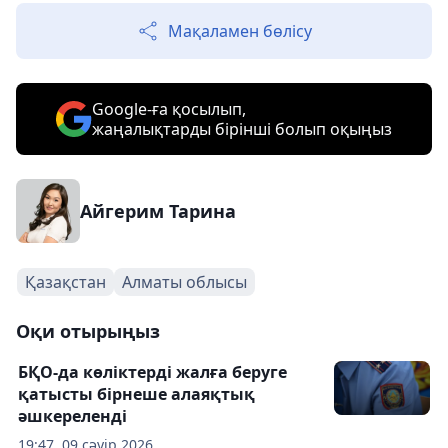
Мақаламен бөлісу
Google-ға қосылып,
жаңалықтарды бірінші болып оқыңыз
Айгерим Тарина
Қазақстан
Алматы облысы
Оқи отырыңыз
БҚО-да көліктерді жалға беруге
қатысты бірнеше алаяқтық
әшкереленді
19:47, 09 сәуір 2026