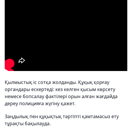
Қылмыстық іс сотқа жолданды. Құқық қорғау
органдары ескертеді: кез келген қысым көрсету
немесе бопсалау фактілері орын алған жағдайда
дереу полицияға жүгіну қажет.
Заңдылық пен құқықтық тәртіпті қамтамасыз ету
тұрақты бақылауда.