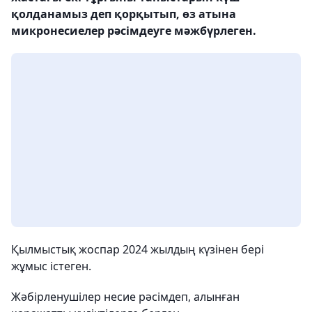
қолданамыз деп қорқытып, өз атына
микронесиелер рәсімдеуге мәжбүрлеген.
Қылмыстық жоспар 2024 жылдың күзінен бері
жұмыс істеген.
Жәбірленушілер несие рәсімдеп, алынған