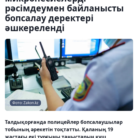
рәсімдеумен байланысты
бопсалау деректері
әшкереленді
Фото: Zakon.kz
Талдықорғанда полицейлер бопсалаушылар
тобының әрекетін тоқтатты. Қаланың 19
жастағы екі тұрғыны таныстарын күш