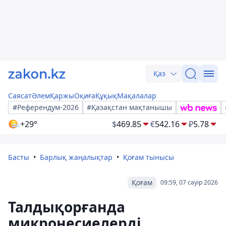
Қаз
Саясат
Әлем
Қаржы
Оқиға
Құқық
Мақалалар
#Референдум-2026
#Қазақстан мақтанышы
+29°
$
469.85
€
542.16
₽
5.78
Басты
Барлық жаңалықтар
Қоғам тынысы
Қоғам
09:59, 07 сәуір 2026
Талдықорғанда
микронесиелерді