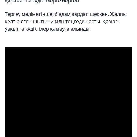
қаражатты күдіктілерге берген.
Тергеу мәліметінше, 6 адам зардап шеккен. Жалпы
келтірілген шығын 2 млн теңгеден асты. Қазіргі
уақытта күдіктілер қамауға алынды.