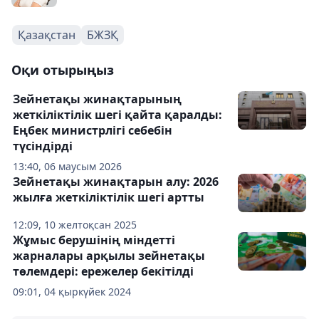
Қазақстан
БЖЗҚ
Оқи отырыңыз
Зейнетақы жинақтарының
жеткіліктілік шегі қайта қаралды:
Еңбек министрлігі себебін
түсіндірді
13:40, 06 маусым 2026
Зейнетақы жинақтарын алу: 2026
жылға жеткіліктілік шегі артты
12:09, 10 желтоқсан 2025
Жұмыс берушінің міндетті
жарналары арқылы зейнетақы
төлемдері: ережелер бекітілді
09:01, 04 қыркүйек 2024