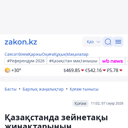
Қаз
Саясат
Әлем
Қаржы
Оқиға
Құқық
Мақалалар
#Референдум-2026
#Қазақстан мақтанышы
+30°
$
469.85
€
542.16
₽
5.78
Басты
Барлық жаңалықтар
Қоғам тынысы
Қоғам
11:02, 07 сәуір 2026
Қазақстанда зейнетақы
жинақтарының