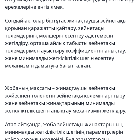
ережелеріне енгізілмек.
Сондай-ақ, олар біртұтас жинақтаушы зейнетақы
қорынан қаражатты қайтару, зейнетақы
төлемдерінің мөлшерін есептеу әдістемесін
жетілдіру, орташа айлық табысты зейнетақы
төлемдерімен ауыстыру коэффициентін анықтау,
және минималды жеткіліктілік шегін есептеу
механизмін дамытуға бағытталған.
Жобаның мақсаты – жинақтаушы зейнетақы
жүйесінен төленетін зейнетақы көлемін арттыру
және зейнетақы жинақтарының минималды
жеткіліктілік шегін анықтау механизмін жетілдіру.
Атап айтқанда, жоба зейнетақы жинақтарының
минималды жеткіліктілік шегінің параметрлерін
қайта қарауды көздейді. Бұл азаматтардың