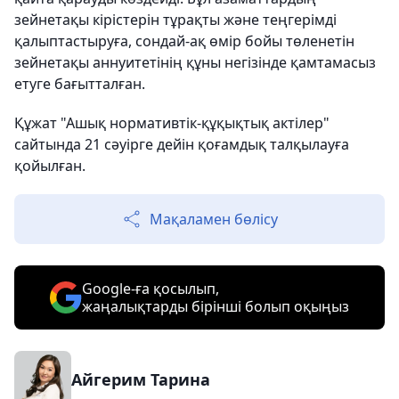
зейнетақы кірістерін тұрақты және теңгерімді
қалыптастыруға, сондай-ақ өмір бойы төленетін
зейнетақы аннуитетінің құны негізінде қамтамасыз
етуге бағытталған.
Құжат "Ашық нормативтік-құқықтық актілер"
сайтында 21 сәуірге дейін қоғамдық талқылауға
қойылған.
Мақаламен бөлісу
Google-ға қосылып,
жаңалықтарды бірінші болып оқыңыз
Айгерим Тарина