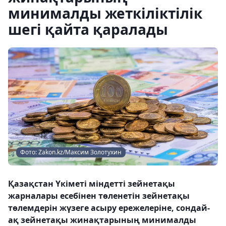
минималды жеткіліктілік
шегі қайта қаралады
Фото: Zakon.kz/Максим Золотухин
Қазақстан Үкіметі міндетті зейнетақы
жарналары есебінен төленетін зейнетақы
төлемдерін жүзеге асыру ережелеріне, сондай-
ақ зейнетақы жинақтарының минималды