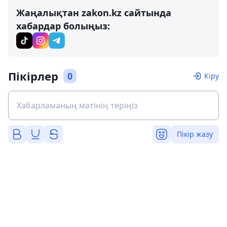
Жаңалықтан zakon.kz сайтында
хабардар болыңыз:
Пікірлер
0
Кіру
Пікір жазу