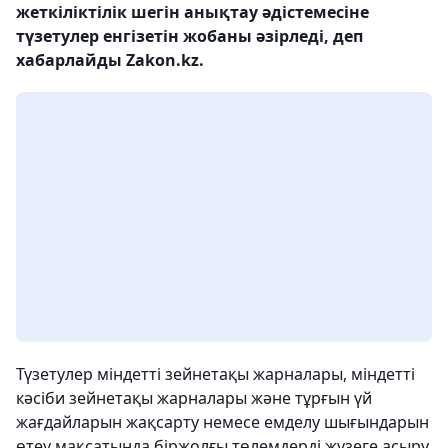
жеткіліктілік шегін анықтау әдістемесіне
түзетулер енгізетін жобаны әзірледі, деп
хабарлайды Zakon.kz.
Түзетулер міндетті зейнетақы жарналары, міндетті
кәсіби зейнетақы жарналары және тұрғын үй
жағдайларын жақсарту немесе емделу шығындарын
өтеу мақсатында біржолғы төлемдерді жүзеге асыру