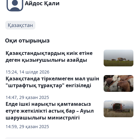
Айдос Қали
Қазақстан
Оқи отырыңыз
Қазақстандықтардың киік етіне
деген қызығушылығы азайды
15:24, 14 шілде 2026
Қазақстанда тіркелмеген мал үшін
"штрафтық тұрақтар" енгізіледі
14:47, 29 қазан 2025
Елде ішкі нарықты қамтамасыз
етуге жеткілікті астық бар – Ауыл
шаруашылығы министрлігі
14:59, 29 қазан 2025