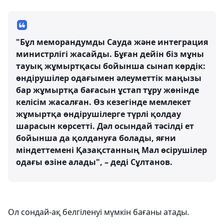
"Бұл меморандумды Сауда және интеграция
министрлігі жасайды. Бұған дейін біз мұны
тауық жұмыртқасы бойынша сынап көрдік:
өндірушілер одағымен әлеуметтік маңызы
бар жұмыртқа бағасын ұстап тұру жөнінде
келісім жасалған. Өз кезегінде мемлекет
жұмыртқа өндірушілерге түрлі қолдау
шарасын көрсетті. Дәл осындай тәсілді ет
бойынша да қолдануға болады, яғни
міндеттемені Қазақстанның Мал өсірушілер
одағы өзіне алады", – деді Сұлтанов.
Ол сондай-ақ белгіленуі мүмкін бағаны атады.