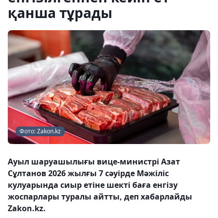
қанша тұрады
Фото: Zakon.kz
Ауыл шаруашылығы вице-министрі Азат
Сұлтанов 2026 жылғы 7 сәуірде Мәжіліс
кулуарында сиыр етіне шекті баға енгізу
жоспарлары туралы айтты, деп хабарлайды
Zakon.kz.