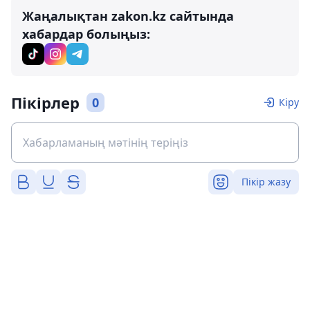
Жаңалықтан zakon.kz сайтында
хабардар болыңыз:
Пікірлер
0
Кіру
Пікір жазу