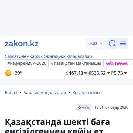
Қаз
Саясат
Әлем
Қаржы
Оқиға
Құқық
Мақалалар
#Референдум-2026
#Қазақстан мақтанышы
+29°
$
467.48
€
539.52
₽
5.73
Басты
Барлық жаңалықтар
Қоғам тынысы
Қоғам
18:01, 07 сәуір 2026
Қазақстанда шекті баға
енгізілгеннен кейін ет