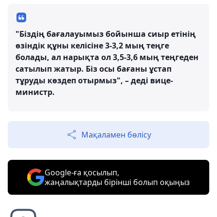
"Біздің бағалауымыз бойынша сиыр етінің
өзіндік құны келісіне 3-3,2 мың теңге
болады, ал нарықта ол 3,5-3,6 мың теңгеден
сатылып жатыр. Біз осы бағаны ұстап
тұруды көздеп отырмыз", – деді вице-
министр.
Мақаламен бөлісу
Google-ға қосылып,
жаңалықтарды бірінші болып оқыңыз