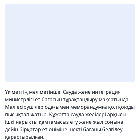
Үкіметтің мәліметінше, Сауда және интеграция
министрлігі ет бағасын тұрақтандыру мақсатында
Мал өсірушілер одағымен меморандумға қол қоюды
пысықтап жатыр. Құжатта сауда желілері арқылы
ішкі нарықты қамтамасыз ету және жыл соңына
дейін бірқатар ет өніміне шекті бағаны белгілеу
қарастырылған.