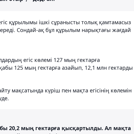
 егіс құрылымы ішкі сұранысты толық қамтамасыз
к береді. Сондай-ақ бұл құрылым нарықтағы жағдай
дардың егіс көлемі 127 мың гектарға
абы 125 мың гектарға азайып, 12,1 млн гектарды
айту мақсатында күріш пен мақта егісінің көлемін
уде.
бы 20,2 мың гектарға қысқартылды. Ал мақта