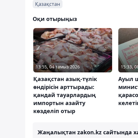
Қазақстан
Оқи отырыңыз
13:55, 04 тамыз 2026
15:33, 
Қазақстан азық-түлік
Ауыл 
өндірісін арттырады:
минист
қандай тауарлардың
қарасо
импортын азайту
келеті
көзделіп отыр
Жаңалықтан zakon.kz сайтында х