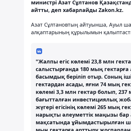
министрі Азат Сұлтанов Қазақстан
айтты, деп хабарлайды Zakon.kz.
Азат Сұлтановтың айтуынша, Ауыл шар
алқаптарының құрылымын қалыптаст
"Жалпы егіс көлемі 23,8 млн гек
салыстырғанда 180 мың гектарға
басымдық беріліп отыр. Соның і
гектардан асады, яғни 74 мың г
көлемі 3,3 млн гектар болып, 237 
бағытталған инвестициялық жоб
жүгері егісінің көлемі 265 мың г
нарықты әлеуметтік маңызы бар 
мақсатында ұйымдастырылған шар
мың гектарға арттыру жоспарланып