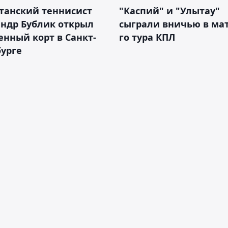
танский теннисист
"Каспий" и "Улытау"
ндр Бублик открыл
сыграли вничью в мат
енный корт в Санкт-
го тура КПЛ
урге