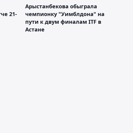
Арыстанбекова обыграла
че 21-
чемпионку "Уимблдона" на
пути к двум финалам ITF в
Астане