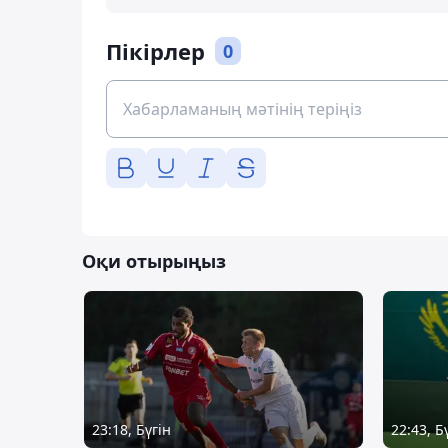
Пікірлер
0
Оқи отырыңыз
23:18, Бүгін
22:43, Б