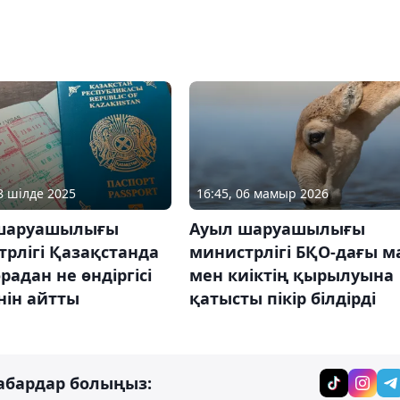
08 шілде 2025
16:45, 06 мамыр 2026
шаруашылығы
Ауыл шаруашылығы
рлігі Қазақстанда
министрлігі БҚО-дағы м
радан не өндіргісі
мен киіктің қырылуына
нін айтты
қатысты пікір білдірді
абардар болыңыз: