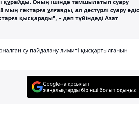
рды құрайды. Оның ішінде тамшылатып суару
 мың гектарға ұлғаяды, ал дәстүрлі суару әдіс
арға қысқарады", – деп түйіндеді Азат
арналған су пайдалану лимиті қысқартылғанын
Google-ға қосылып,
жаңалықтарды бірінші болып оқыңыз