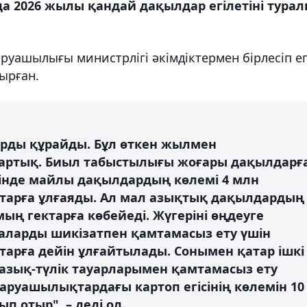
да 2026 жылы қандай дақылдар егілетіні тура
уашылығы министрлігі әкімдіктермен бірлесіп ег
ырған.
тарды құрайды. Бұл өткен жылмен
 артық. Биыл табыстылығы жоғары дақылдарғ
шінде майлы дақылдардың көлемі 4 млн
ектарға ұлғаяды. Ал мал азықтық дақылдардың
мың гектарға көбейеді. Жүгеріні өңдеуге
аларды шикізатпен қамтамасыз ету үшін
ектарға дейін ұлғайтылады. Сонымен қатар ішкі
азық-түлік тауарларымен қамтамасыз ету
уашылықтардағы картоп егісінің көлемін 10
 отыр", – деді ол.