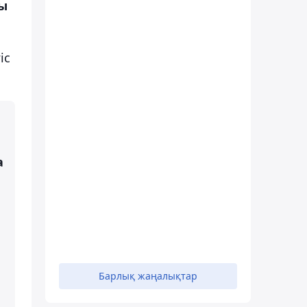
лы
іс
а
Барлық жаңалықтар