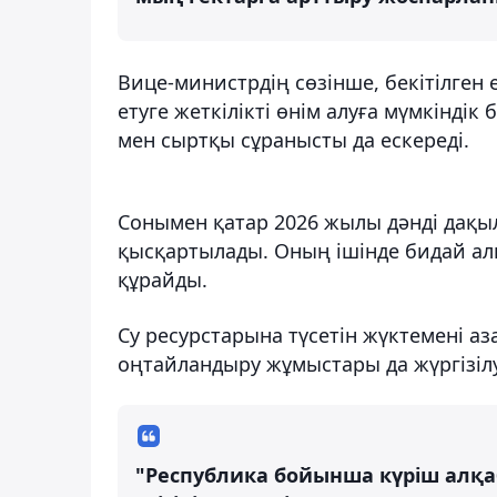
Вице-министрдің сөзінше, бекітілген
етуге жеткілікті өнім алуға мүмкінді
мен сыртқы сұранысты да ескереді.
Сонымен қатар 2026 жылы дәнді дақыл
қысқартылады. Оның ішінде бидай алқ
құрайды.
Су ресурстарына түсетін жүктемені аз
оңтайландыру жұмыстары да жүргізіл
"Республика бойынша күріш алқа