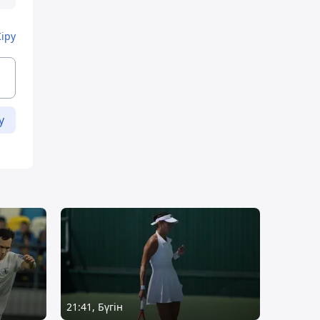
Кіру
у
21:41, Бүгін