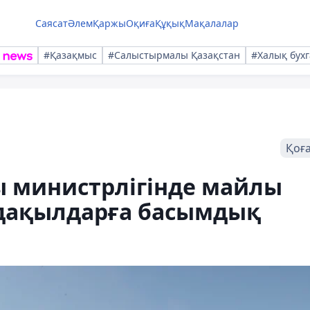
Саясат
Әлем
Қаржы
Оқиға
Құқық
Мақалалар
#Қазақмыс
#Салыстырмалы Қазақстан
#Халық бухг
Қоғ
 министрлігінде майлы
дақылдарға басымдық