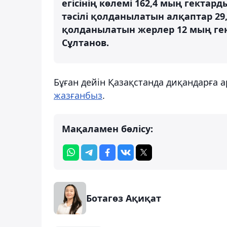
егісінің көлемі 162,4 мың гекта
тәсілі қолданылатын алқаптар 29,8
қолданылатын жерлер 12 мың гект
Сұлтанов.
Бұған дейін Қазақстанда диқандарға 
жазғанбыз
.
Мақаламен бөлісу:
Ботагөз Ақиқат