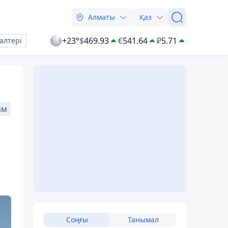
Алматы
Қаз
+23°
$
469.93
€
541.64
₽
5.71
алтері
ам
Соңғы
Танымал