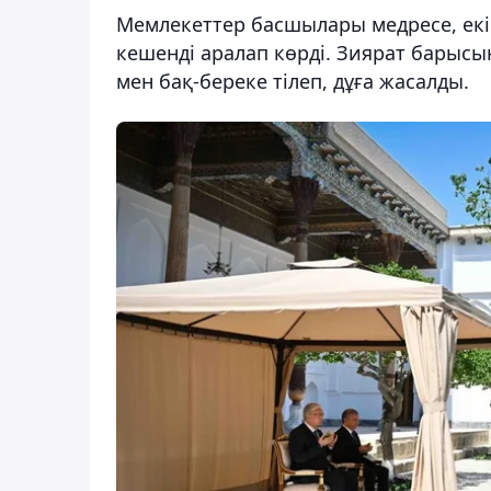
Мемлекеттер басшылары медресе, екі
кешенді аралап көрді. Зиярат барысы
мен бақ-береке тілеп, дұға жасалды.