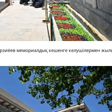
ирзиёев мемориалдық кешенге келушілермен жыл