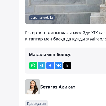
Сурет: akorda.kz
Ескерткіш жанындағы музейде XIX ға
кітаптар мен басқа да құнды жәдігерл
Мақаламен бөлісу:
Ботагөз Ақиқат
Қазақстан