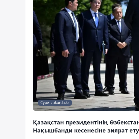
Сурет: akorda.kz
Қазақстан президентінің Өзбекста
Нақышбанди кесенесіне зиярат ету