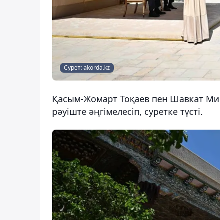
Сурет: akorda.kz
Қасым-Жомарт Тоқаев пен Шавкат М
рәуіште әңгімелесіп, суретке түсті.