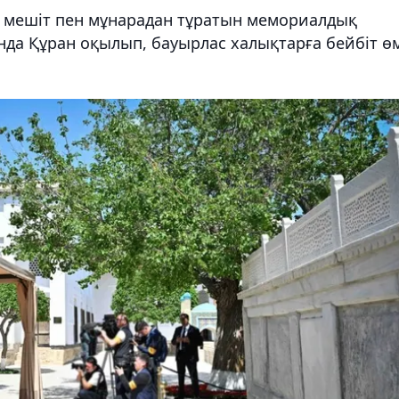
 мешіт пен мұнарадан тұратын мемориалдық
нда Құран оқылып, бауырлас халықтарға бейбіт ө