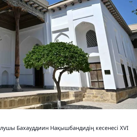
лушы Бахауддиин Нақышбандидің кесенесі XVI