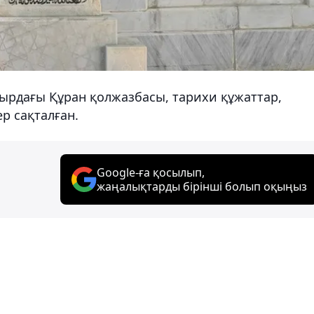
сырдағы Құран қолжазбасы, тарихи құжаттар,
ер сақталған.
Google-ға қосылып,
жаңалықтарды бірінші болып оқыңыз