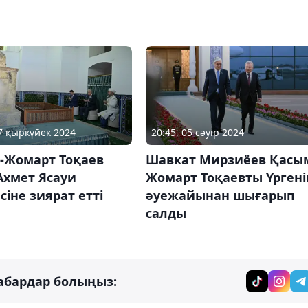
27 қыркүйек 2024
20:45, 05 сәуір 2024
-Жомарт Тоқаев
Шавкат Мирзиёев Қасы
Ахмет Ясауи
Жомарт Тоқаевты Үрген
сіне зиярат етті
әуежайынан шығарып
салды
абардар болыңыз: