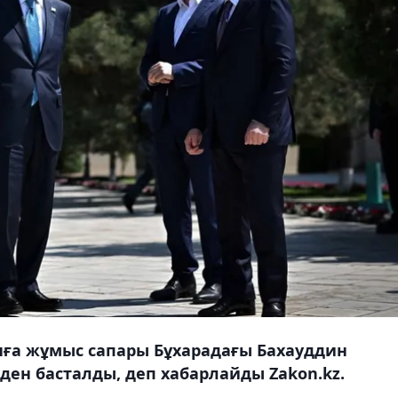
нға жұмыс сапары Бұхарадағы Бахауддин
ден басталды, деп хабарлайды Zakon.kz.