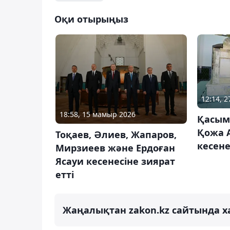
Оқи отырыңыз
12:14, 
18:58, 15 мамыр 2026
Қасым
Қожа 
Тоқаев, Әлиев, Жапаров,
кесене
Мирзиеев және Ердоған
Ясауи кесенесіне зиярат
етті
Жаңалықтан zakon.kz сайтында х