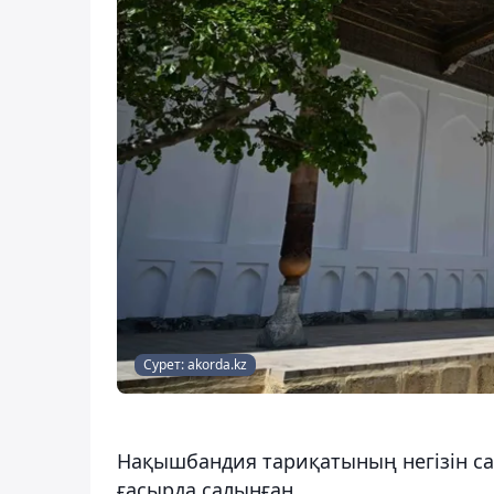
Сурет: akorda.kz
Нақышбандия тариқатының негізін са
ғасырда салынған.