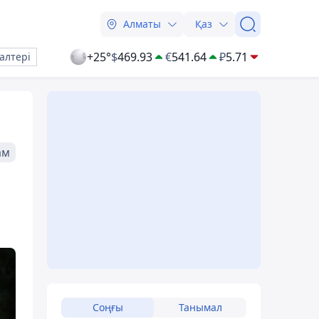
Алматы
Қаз
+25°
$
469.93
€
541.64
₽
5.71
алтері
ам
Соңғы
Танымал