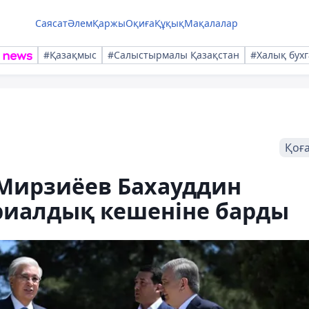
Саясат
Әлем
Қаржы
Оқиға
Құқық
Мақалалар
#Қазақмыс
#Салыстырмалы Қазақстан
#Халық бухг
Қоғ
 Мирзиёев Бахауддин
иалдық кешеніне барды