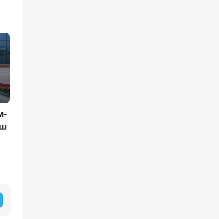
м-
іш