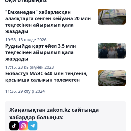
Оқи отырыңыз
"Емханадан" хабарласқан
алаяқтарға сенген кейуана 20 млн
теңгесінен айырылып қала
жаздады
19:58, 13 шілде 2026
Рудныйда қарт әйел 3,5 млн
теңгесінен айырылып қала
жаздады
17:15, 23 қыркүйек 2023
Екібастұз МАЭС 640 млн теңгенің
қосымша салығын төлемеген
11:36, 29 сәуір 2024
Жаңалықтан zakon.kz сайтында
хабардар болыңыз: