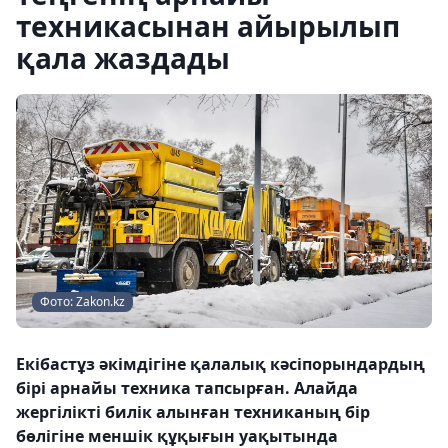
техникасынан айырылып
қала жаздады
Фото: Zakon.kz
Екібастұз әкімдігіне қалалық кәсіпорындардың
бірі арнайы техника тапсырған. Алайда
жергілікті билік алынған техниканың бір
бөлігіне меншік құқығын уақытында