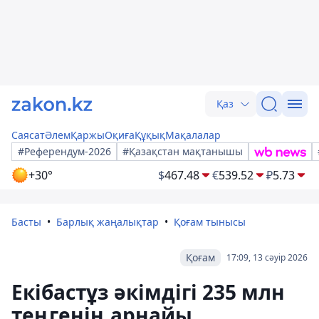
Қаз
Саясат
Әлем
Қаржы
Оқиға
Құқық
Мақалалар
#Референдум-2026
#Қазақстан мақтанышы
+30°
$
467.48
€
539.52
₽
5.73
Басты
Барлық жаңалықтар
Қоғам тынысы
Қоғам
17:09, 13 сәуір 2026
Екібастұз әкімдігі 235 млн
теңгенің арнайы