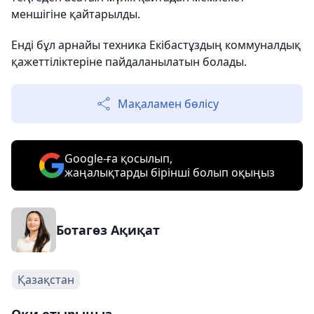
меншігіне қайтарылды.
Енді бұл арнайы техника Екібастұздың коммуналдық
қажеттіліктеріне пайдаланылатын болады.
Мақаламен бөлісу
Google-ға қосылып,
жаңалықтарды бірінші болып оқыңыз
Ботагөз Ақиқат
Қазақстан