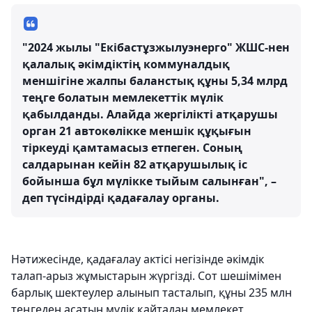
"2024 жылы "Екібастұзжылуэнерго" ЖШС-нен
қалалық әкімдіктің коммуналдық
меншігіне жалпы баланстық құны 5,34 млрд
теңге болатын мемлекеттік мүлік
қабылданды. Алайда жергілікті атқарушы
орган 21 автокөлікке меншік құқығын
тіркеуді қамтамасыз етпеген. Соның
салдарынан кейін 82 атқарушылық іс
бойынша бұл мүлікке тыйым салынған", –
деп түсіндірді қадағалау органы.
Нәтижесінде, қадағалау актісі негізінде әкімдік
талап-арыз жұмыстарын жүргізді. Сот шешімімен
барлық шектеулер алынып тасталып, құны 235 млн
теңгеден асатын мүлік қайтадан мемлекет