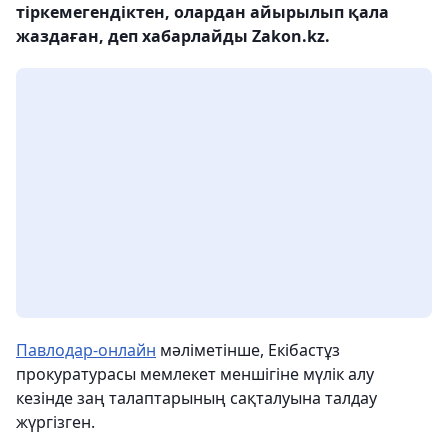
тіркемегендіктен, олардан айырылып қала
жаздаған, деп хабарлайды Zakon.kz.
Павлодар-онлайн
мәліметінше, Екібастұз
прокуратурасы мемлекет меншігіне мүлік алу
кезінде заң талаптарының сақталуына талдау
жүргізген.