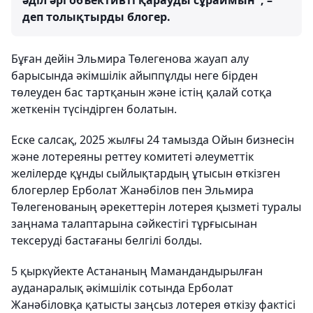
әділ әрі объективті қарауды сұраймын", –
деп толықтырды блогер.
Бұған дейін Эльмира Төлегенова жауап алу
барысында әкімшілік айыппұлды неге бірден
төлеуден бас тартқанын және істің қалай сотқа
жеткенін түсіндірген болатын.
Еске салсақ, 2025 жылғы 24 тамызда Ойын бизнесін
және лотереяны реттеу комитеті әлеуметтік
желілерде құнды сыйлықтардың ұтысын өткізген
блогерлер Ерболат Жанәбілов пен Эльмира
Төлегенованың әрекеттерін лотерея қызметі туралы
заңнама талаптарына сәйкестігі тұрғысынан
тексеруді бастағаны белгілі болды.
5 қыркүйекте Астананың Мамандандырылған
ауданаралық әкімшілік сотында Ерболат
Жанәбіловқа қатысты заңсыз лотерея өткізу фактісі