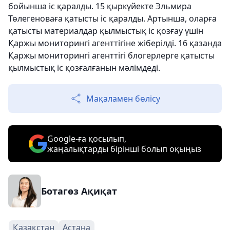
бойынша іс қаралды. 15 қыркүйекте Эльмира
Төлегеноваға қатысты іс қаралды. Артынша, оларға
қатысты материалдар қылмыстық іс қозғау үшін
Қаржы мониторингі агенттігіне жіберілді. 16 қазанда
Қаржы мониторингі агенттігі блогерлерге қатысты
қылмыстық іс қозғалғанын мәлімдеді.
Мақаламен бөлісу
Google-ға қосылып,
жаңалықтарды бірінші болып оқыңыз
Ботагөз Ақиқат
Қазақстан
Астана