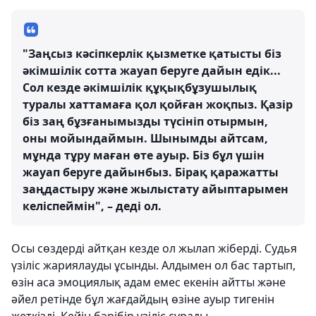
"Заңсыз кәсіпкерлік қызметке қатысты біз
әкімшілік сотта жауап беруге дайын едік...
Сол кезде әкімшілік құқықбұзушылық
туралы хаттамаға қол қойған жоқпыз. Қазір
біз заң бұзғанымызды түсініп отырмын,
оны мойындаймын. Шынымды айтсам,
мұнда тұру маған өте ауыр. Біз бұл үшін
жауап беруге дайынбыз. Бірақ қаражатты
заңдастыру және жылыстату айыптарымен
келіспеймін", – деді ол.
Осы сөздерді айтқан кезде ол жылап жіберді. Судья
үзіліс жариялауды ұсынды. Алдымен ол бас тартып,
өзін аса эмоциялық адам емес екенін айтты және
әйел ретінде бұл жағдайдың өзіне ауыр тигенін