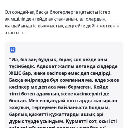
Ол сондай-ақ басқа блогерлерге қатысты істер
әкімшілік деңгейде аяқталғанын, ал олардың
жағдайында іс қылмыстық деңгейге дейін жеткенін
атап өтті.
"Иә, біз заң бұздық, бірақ сол кезде оны
түсінбедік. Адвокат жалпы алғанда сіздерде
ЖШС бар, жеке кәсіпкер емес деп сендірді.
Басқа өңірлерде бұл компания ма, әлде жеке
кәсіпкер ме деп аса мән бермеген. Кейде
тіпті бөтен адамның жеке кәсіпкерлігі де
болған. Мен ешқандай шоттарды жасырған
жоқпын, тергеумен байланыста болдым,
барлық қажетті құжаттарды ашық әрі
дұрыс түрде ұсындым. Құрметті сот, осы істі