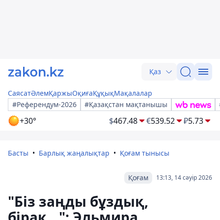
Қаз
Саясат
Әлем
Қаржы
Оқиға
Құқық
Мақалалар
#Референдум-2026
#Қазақстан мақтанышы
+30°
$
467.48
€
539.52
₽
5.73
Басты
Барлық жаңалықтар
Қоғам тынысы
Қоғам
13:13, 14 сәуір 2026
"Біз заңды бұздық,
бірақ…": Эльмира