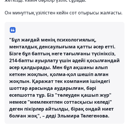
жеткізді. Кейін бәрібір үзіліс сұрады.
Он минуттық үзілістен кейін сот отырысы жалғасты.
"Бұл жағдай менің психологиялық,
менталдық денсаулығыма қатты әсер етті.
Бізге бұл баптың неге тағылғаны түсініксіз,
214-бапты ауырлату үшін әдейі қосылғандай
әсер қалдырады. Мен бұл ақшаны алып
кеткен жоқпын, қолма-қол шешіп алған
жоқпын. Қаражат тек компания ішіндегі
шоттар арасында аударылған, бәрі
есепшотта тұр. Біз "төлеуден қашып жүр"
немесе "мемлекетпен соттасқысы келеді"
деген пікірлер айтылды, бірақ ондай ниет
болған жоқ", – деді Эльмира Төлегенова.