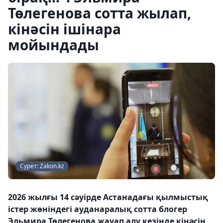
Төлегенова сотта жылап,
кінәсін ішінара
мойындады
Сурет: Zakon.kz
2026 жылғы 14 сәуірде Астанадағы қылмыстық
істер жөніндегі ауданаралық сотта блогер
Эльмира Төлегенова жауап алу кезінде кінәсін