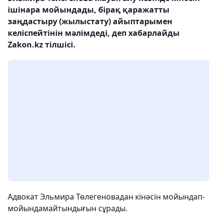
ішінара мойындады, бірақ қаражатты
заңдастыру (жылыстату) айыптарымен
келіспейтінін мәлімдеді, деп хабарлайды
Zakon.kz тілшісі.
Адвокат Эльмира Төлегеновадан кінәсін мойындап-
мойындамайтындығын сұрады.