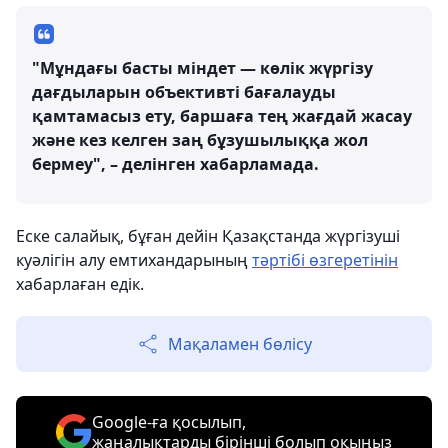
"Мұндағы басты міндет — көлік жүргізу
дағдыларын объективті бағалауды
қамтамасыз ету, баршаға тең жағдай жасау
және кез келген заң бұзушылыққа жол
бермеу", – делінген хабарламада.
Еске салайық, бұған дейін Қазақстанда жүргізуші
куәлігін алу емтихандарының
тәртібі өзгеретінін
хабарлаған едік.
Мақаламен бөлісу
Google-ға қосылып,
жаңалықтарды бірінші болып оқыңыз