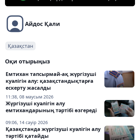
Айдос Қали
Қазақстан
Оқи отырыңыз
Емтихан тапсырмай-ақ жүргізуші
куәлігін алу: қазақстандықтарға
ескерту жасалды
11:38, 08 маусым 2026
Жүргізуші куәлігін алу
емтихандарының тәртібі өзгереді
09:06, 14 сәуір 2026
Қазақстанда жүргізуші куәлігін алу
тәртібі қатайды