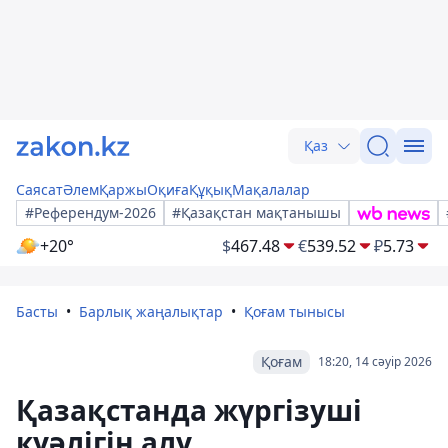
Қаз
Саясат
Әлем
Қаржы
Оқиға
Құқық
Мақалалар
#Референдум-2026
#Қазақстан мақтанышы
+20°
$
467.48
€
539.52
₽
5.73
Басты
Барлық жаңалықтар
Қоғам тынысы
Қоғам
18:20, 14 сәуір 2026
Қазақстанда жүргізуші
куәлігін алу