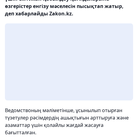
өзгерістер енгізу мәселесін пысықтап жатыр,
деп хабарлайды Zakon.kz.
Ведомствоның мәліметінше, ұсынылып отырған
түзетулер рәсімдердің ашықтығын арттыруға және
азаматтар үшін қолайлы жағдай жасауға
бағытталған.