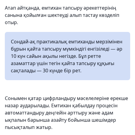
Атап айтқанда, емтихан тапсыру әрекеттерінің
санына қойылған шектеуді алып тастау көзделіп
отыр.
Сондай-ақ практикалық емтиханды мерзімінен
бұрын қайта тапсыру мүмкіндігі енгізіледі — әр
10 күн сайын ақылы негізде. Бұл ретте
азаматтар үшін тегін қайта тапсыру құқығы
сақталады — 30 күнде бір рет.
Сонымен қатар цифрландыру мәселелеріне ерекше
назар аударылады. Емтихан қабылдау процесін
автоматтандыру деңгейін арттыру және адам
ықпалын барынша азайту бойынша шешімдер
пысықталып жатыр.