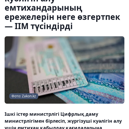
емтихандарының
ережелерін неге өзгертпек
— ІІМ түсіндірді
Фото: Zakon.kz
Ішкі істер министрлігі Цифрлық даму
министрлігімен бірлесіп, жүргізуші куәлігін алу
үшін емтихан қабылдау қағидаларына