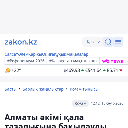
Қаз
Саясат
Әлем
Қаржы
Оқиға
Құқық
Мақалалар
#Референдум-2026
#Қазақстан мақтанышы
+22°
$
469.93
€
541.64
₽
5.71
Басты
Барлық жаңалықтар
Қоғам тынысы
Қоғам
12:12, 15 сәуір 2026
Алматы әкімі қала
тазалығына бақылауды