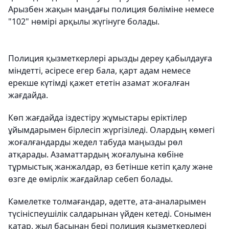
Арызбен жақын маңдағы полиция бөліміне немесе
"102" нөмірі арқылы жүгінуге болады.
Полиция қызметкерлері арызды дереу қабылдауға
міндетті, әсіресе егер бала, қарт адам немесе
ерекше күтімді қажет ететін азамат жоғалған
жағдайда.
Көп жағдайда іздестіру жұмыстары еріктілер
ұйымдарымен бірлесіп жүргізіледі. Олардың көмегі
жоғалғандарды жедел табуда маңызды рөл
атқарады. Азаматтардың жоғалуына көбіне
тұрмыстық жанжалдар, өз бетінше кетіп қалу және
өзге де өмірлік жағдайлар себеп болады.
Кәмелетке толмағандар, әдетте, ата-аналарымен
түсініспеушілік салдарынан үйден кетеді. Сонымен
қатар, жыл басынан бері полиция қызметкерлері