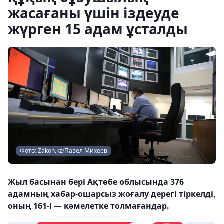
жасағаны үшін іздеуде
жүрген 15 адам ұсталды
Фото: Zakon.kz/Павел Михеев
Жыл басынан бері Ақтөбе облысында 376
адамның хабар-ошарсыз жоғалу дерегі тіркелді,
оның 161-і — кәмелетке толмағандар.