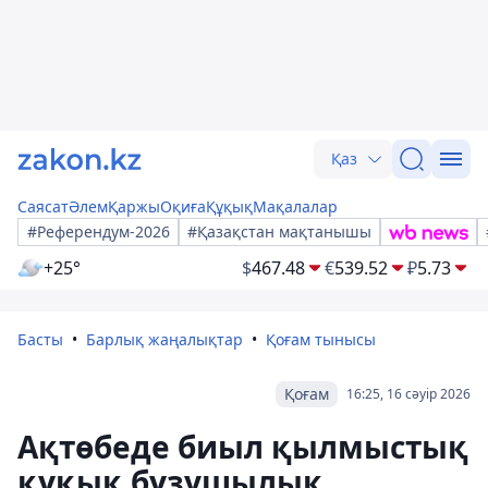
Қаз
Саясат
Әлем
Қаржы
Оқиға
Құқық
Мақалалар
#Референдум-2026
#Қазақстан мақтанышы
+25°
$
467.48
€
539.52
₽
5.73
Басты
Барлық жаңалықтар
Қоғам тынысы
Қоғам
16:25, 16 сәуір 2026
Ақтөбеде биыл қылмыстық
құқық бұзушылық