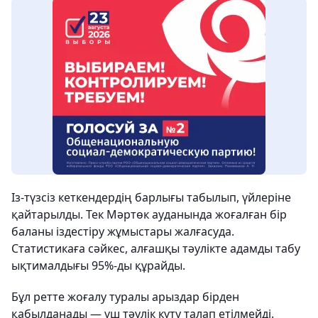
Із-түзсіз кеткендердің барлығы табылып, үйлеріне
қайтарылды. Тек Мәртөк ауданында жоғалған бір
баланы іздестіру жұмыстары жалғасуда.
Статистикаға сәйкес, алғашқы тәулікте адамды табу
ықтималдығы 95%-ды құрайды.
Бұл ретте жоғалу туралы арыздар бірден
қабылданады — үш тәулік күту талап етілмейді.