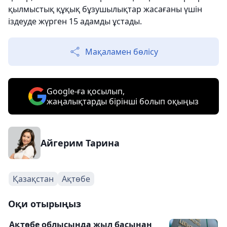
қылмыстық құқық бұзушылықтар жасағаны үшін
іздеуде жүрген 15 адамды ұстады.
Мақаламен бөлісу
Google-ға қосылып,
жаңалықтарды бірінші болып оқыңыз
Айгерим Тарина
Қазақстан
Ақтөбе
Оқи отырыңыз
Ақтөбе облысында жыл басынан