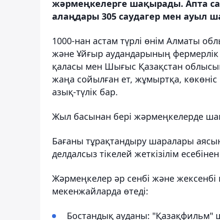
жәрмеңкелерге шақырады. Апта с
алаңдары 305 саудагер мен ауыл ш
1000-нан астам түрлі өнім Алматы об
және Ұйғыр аудандарының фермерлік
қаласы мен Шығыс Қазақстан облысын
жаңа сойылған ет, жұмыртқа, көкөніс 
азық-түлік бар.
Жыл басынан бері жәрмеңкелерде шама
Бағаны тұрақтандыру шаралары аясын
делдалсыз тікелей жеткізілім есебін
Жәрмеңкелер әр сенбі және жексенбі к
мекенжайларда өтеді:
Бостандық ауданы: "Қазақфильм" 