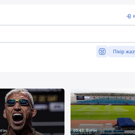
Пікір жаз
үгін
10:43, Бүгін