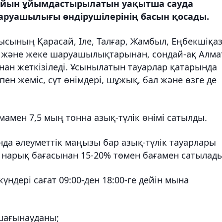
айын ұйымдастырылатын уақытша сауда
аруашылығы өндірушілерінің басын қосады.
лысының Қарасай, Іле, Талғар, Жамбыл, Еңбекшіқа
 және жеке шаруашылықтарынан, сондай-ақ Алм
ан жеткізіледі. Ұсынылатын тауарлар қатарында
пен жеміс, сүт өнімдері, шұжық, бал және өзге де
мен 7,5 мың тонна азық-түлік өнімі сатылды.
да әлеуметтік маңызы бар азық-түлік тауарлары
ен нарық бағасынан 15-20% төмен бағамен сатылады
үндері сағат 09:00-ден 18:00-ге дейін мына
шағынауданы;