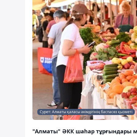
Сурет: Алматы қаласы әкімдігінің баспасөз қызметі
"Алматы" ӘКК шаһар тұрғындары м