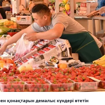
ен қонақтарын демалыс күндері өтетін