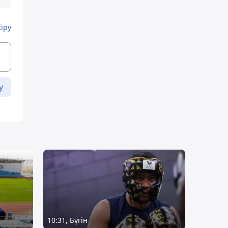
Кіру
у
10:31, Бүгін