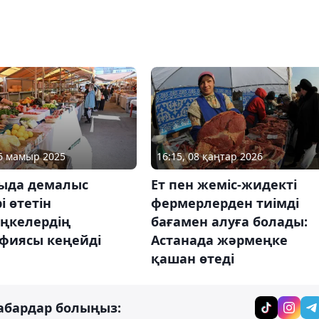
16 мамыр 2025
16:15, 08 қаңтар 2026
ыда демалыс
Ет пен жеміс-жидекті
і өтетін
фермерлерден тиімді
ңкелердің
бағамен алуға болады:
афиясы кеңейді
Астанада жәрмеңке
қашан өтеді
абардар болыңыз: