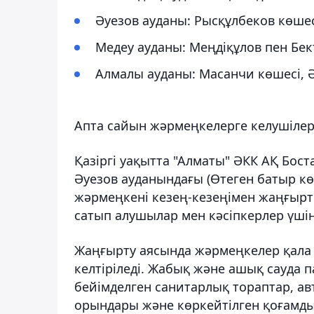
Әуезов ауданы: Рысқұлбеков көшесі
Медеу ауданы: Меңдіқұлов пен Бек
Алмалы ауданы: Масанчи көшесі, Ә
Апта сайын жәрмеңкелерге келушілер 
Қазіргі уақытта "Алматы" ӘКК АҚ Бос
Әуезов ауданындағы (Өтеген батыр кө
жәрмеңкені кезең-кезеңімен жаңғырт
сатып алушылар мен кәсіпкерлер үшін
Жаңғырту аясында жәрмеңкелер қала 
келтіріледі. Жабық және ашық сауда п
бейімделген санитарлық тораптар, ав
орындары және көркейтілген қоғамдық