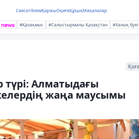
Саясат
Әлем
Қаржы
Оқиға
Құқық
Мақалалар
#Қазақмыс
#Салыстырмалы Қазақстан
#Халық бухг
Қоғ
р түрі: Алматыдағы
келердің жаңа маусымы