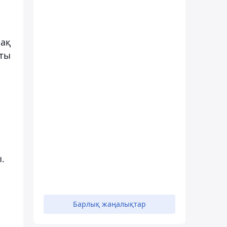
зақ
аты
.
Барлық жаңалықтар