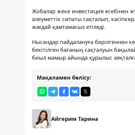
Жобалар жеке инвестиция есебінен ж
әлеуметтік сипаты сақталып, кәсіпкер
жағдай қамтамасыз етіледі.
Нысандар пайдалануға берілгеннен к
бекітілген бағаның сақталуын бақыл
биыл мамыр айында құрылыс аяқталғ
Мақаламен бөлісу:
Айгерим Тарина