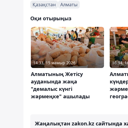
Қазақстан
Алматы
Оқи отырыңыз
14:33, 15 мамыр 2026
16:34, 
Алматының Жетісу
Алмат
ауданында жаңа
күндер
"демалыс күнгі
жәрме
жәрмеңке" ашылады
геогр
Жаңалықтан zakon.kz сайтында х