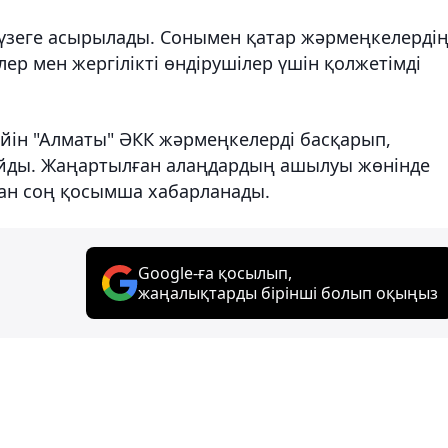
үзеге асырылады. Сонымен қатар жәрмеңкелерді
лер мен жергілікті өндірушілер үшін қолжетімді
ейін "Алматы" ӘКК жәрмеңкелерді басқарып,
айды. Жаңартылған алаңдардың ашылуы жөнінде
ан соң қосымша хабарланады.
Google-ға қосылып,
жаңалықтарды бірінші болып оқыңыз