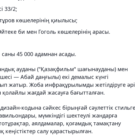
 33/2;
тұров көшелерінің қиылысы;
йтеке би мен Гоголь көшелерінің арасы.
саны 45 000 адамнан асады.
тандық ауданы ("Қазақфильм" шағынауданы) мен
шесі — Абай даңғылы) екі демалыс күнгі
ып жатыр. Жоба инфрақұрылымды жетілдіруге әрі
 қолайлы жағдай жасауға бағытталған.
дизайн-кодына сәйкес бірыңғай сәулеттік стильг
авильондары, мүмкіндігі шектеулі жандарға
тотұрақтар, аялдамалар, қоғамдық тамақтану
 кеңістіктер салу қарастырылған.