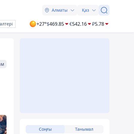
Алматы
Қаз
+27°
$
469.85
€
542.16
₽
5.78
алтері
ам
Соңғы
Танымал