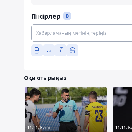
Пікірлер
0
Оқи отырыңыз
11:11, Бүгін
11:11, Б