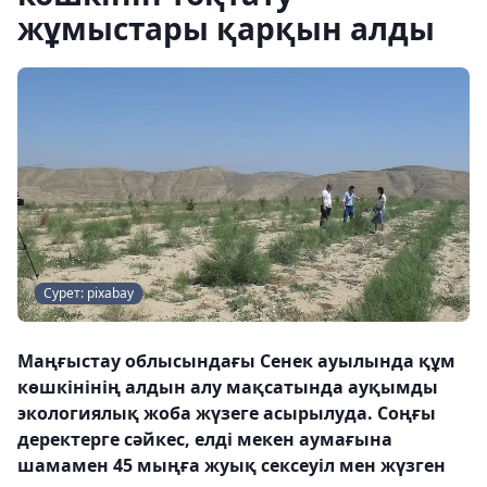
жұмыстары қарқын алды
Сурет: pixabay
Маңғыстау облысындағы Сенек ауылында құм
көшкінінің алдын алу мақсатында ауқымды
экологиялық жоба жүзеге асырылуда. Соңғы
деректерге сәйкес, елді мекен аумағына
шамамен 45 мыңға жуық сексеуіл мен жүзген