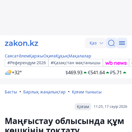
Қаз
Саясат
Әлем
Қаржы
Оқиға
Құқық
Мақалалар
#Референдум-2026
#Қазақстан мақтанышы
+32°
$
469.93
€
541.64
₽
5.71
Басты
Барлық жаңалықтар
Қоғам тынысы
Қоғам
11:25, 17 сәуір 2026
Маңғыстау облысында құм
көшкінін тоқтату