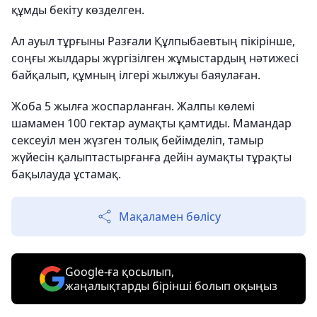
құмды бекіту көзделген.
Ал ауыл тұрғыны Разғали Құлпыбаевтың пікірінше,
соңғы жылдары жүргізілген жұмыстардың нәтижесі
байқалып, құмның ілгері жылжуы баяулаған.
Жоба 5 жылға жоспарланған. Жалпы көлемі
шамамен 100 гектар аумақты қамтиды. Мамандар
сексеуіл мен жүзген толық бейімделіп, тамыр
жүйесін қалыптастырғанға дейін аумақты тұрақты
бақылауда ұстамақ.
Мақаламен бөлісу
Google-ға қосылып,
жаңалықтарды бірінші болып оқыңыз