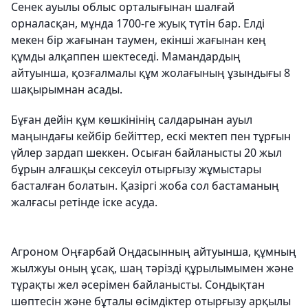
Сенек ауылы облыс орталығынан шалғай
орналасқан, мұнда 1700-ге жуық түтін бар. Елді
мекен бір жағынан таумен, екінші жағынан кең
құмды алқаппен шектеседі. Мамандардың
айтуынша, қозғалмалы құм жолағының ұзындығы 8
шақырымнан асады.
Бұған дейін құм көшкінінің салдарынан ауыл
маңындағы кейбір бейіттер, ескі мектеп пен тұрғын
үйлер зардап шеккен. Осыған байланысты 20 жыл
бұрын алғашқы сексеуіл отырғызу жұмыстары
басталған болатын. Қазіргі жоба сол бастаманың
жалғасы ретінде іске асуда.
Агроном Оңғарбай Оңдасынның айтуынша, құмның
жылжуы оның ұсақ, шаң тәрізді құрылымымен және
тұрақты жел әсерімен байланысты. Сондықтан
шөптесін және бұталы өсімдіктер отырғызу арқылы