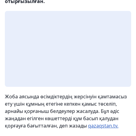
отырғызылған.
Жоба аясында өсімдіктердің жерсінуін қамтамасыз
ету үшін құмның етегіне кепкен қамыс төселіп,
арнайы қорғаныш белдеулер жасалуда. Бұл әдіс
жаңадан егілген көшеттерді құм басып қалудан
қорғауға бағытталған, деп жазады
qazaqstan.tv.