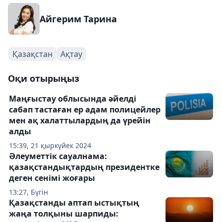
Айгерим Тарина
Қазақстан
Ақтау
Оқи отырыңыз
Маңғыстау облысында әйелді
сабап тастаған ер адам полицейлер
мен ақ халаттылардың да үрейін
алды
15:39, 21 қыркүйек 2024
Әлеуметтік сауалнама:
қазақстандықтардың президентке
деген сенімі жоғары
13:27, Бүгін
Қазақстанды аптап ыстықтың
жаңа толқыны шарпиды: