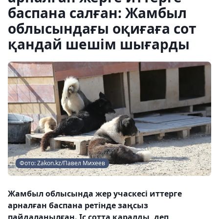
баспана салған: Жамбыл
облысындағы оқиғаға сот
қандай шешім шығарды
Фото: Zakon.kz/Павел Михеев
Жамбыл облысында жер учаскесі иттерге
арналған баспана ретінде заңсыз
пайдаланылған. Іс сотта қаралды, деп