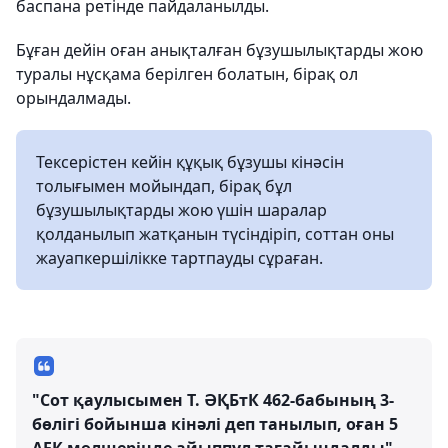
баспана ретінде пайдаланылды.
Бұған дейін оған анықталған бұзушылықтарды жою
туралы нұсқама берілген болатын, бірақ ол
орындалмады.
Тексерістен кейін құқық бұзушы кінәсін
толығымен мойындап, бірақ бұл
бұзушылықтарды жою үшін шаралар
қолданылып жатқанын түсіндіріп, соттан оны
жауапкершілікке тартпауды сұраған.
"Сот қаулысымен Т. ӘҚБтК 462-бабының 3-
бөлігі бойынша кінәлі деп танылып, оған 5