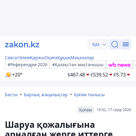
Қаз
Саясат
Әлем
Қаржы
Оқиға
Құқық
Мақалалар
#Референдум-2026
#Қазақстан мақтанышы
+20°
$
467.48
€
539.52
₽
5.73
Басты
Барлық жаңалықтар
Қоғам тынысы
Қоғам
19:32, 17 сәуір 2026
Шаруа қожалығына
арналған жерге иттерге