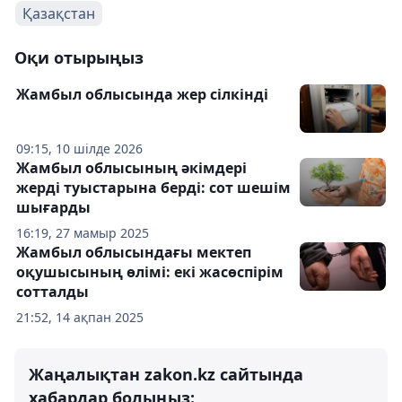
Қазақстан
Оқи отырыңыз
Жамбыл облысында жер сілкінді
09:15, 10 шілде 2026
Жамбыл облысының әкімдері
жерді туыстарына берді: сот шешім
шығарды
16:19, 27 мамыр 2025
Жамбыл облысындағы мектеп
оқушысының өлімі: екі жасөспірім
сотталды
21:52, 14 ақпан 2025
Жаңалықтан zakon.kz сайтында
хабардар болыңыз: