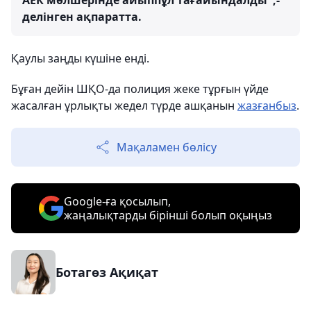
АЕК мөлшерінде айыппұл тағайындалды",-
делінген ақпаратта.
Қаулы заңды күшіне енді.
Бұған дейін ШҚО-да полиция жеке тұрғын үйде
жасалған ұрлықты жедел түрде ашқанын
жазғанбыз
.
Мақаламен бөлісу
Google-ға қосылып,
жаңалықтарды бірінші болып оқыңыз
Ботагөз Ақиқат