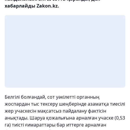
хабарлайды Zakon.kz.
Белгілі болғандай, сот уәкілетті органның
жоспардан тыс тексеру шеңберінде азаматқа тиесілі
жер учаскесін мақсатсыз пайдалану фактісін
анықтады. Шаруа қожалығына арналған учаске (0,53
га) тиісті ғимараттары бар иттерге арналған