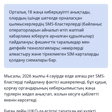
Орталық 18 жаңа киберқауіпті анықтады,
олардың ішінде шетелде орналасқан
қылмыскерлердің SMS-бластерлерді (байланыс
операторларын айналып өтіп жаппай
хабарлама жіберуге арналған құрылғылар)
пайдалануы; фишингтік таралымдар мен
дипфейк технологиялары; нөмірлерді
алмастыру және тіркелмеген SIM-карталарды
қолдану схемалары бар.
Мысалы, 2026 жылғы 4 сәуірде елде алғаш рет SMS-
бластерді пайдалану фактісі әшкереленді, бұл құқық
қорғау органдарының киберқылмыстың жаңа
түрлерін жедел анықтап, жолын кесуге қабілетті
екенін көрсетеді.
Бұған дейін ШҚО-да есірткі таратқан екі күдікті