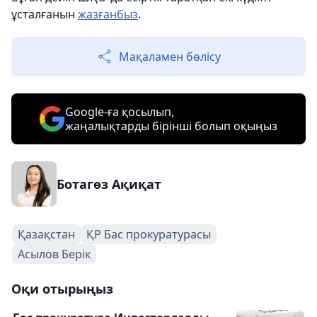
ұсталғанын
жазғанбыз
.
Мақаламен бөлісу
Google-ға қосылып,
жаңалықтарды бірінші болып оқыңыз
Ботагөз Ақиқат
Қазақстан
ҚР Бас прокуратурасы
Асылов Берік
Оқи отырыңыз