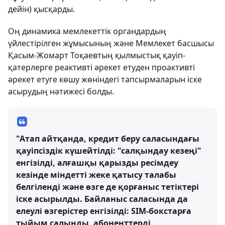
дейін) қысқарды.
Оң динамика мемлекеттік органдардың
үйлестірілген жұмысының және Мемлекет басшысы
Қасым-Жомарт Тоқаевтың қылмыстық қауіп-
қатерлерге реактивті әрекет етуден проактивті
әрекет етуге көшу жөніндегі тапсырмаларын іске
асырудың нәтижесі болды.
"Атап айтқанда, кредит беру саласындағы
қауіпсіздік күшейтілді: "салқындау кезеңі"
енгізілді, алғашқы қарызды ресімдеу
кезінде міндетті жеке қатысу талабы
белгіленді және өзге де қорғаныс тетіктері
іске асырылды. Байланыс саласында да
елеулі өзгерістер енгізілді: SIM-бокстарға
тыйым салынды, абоненттерді