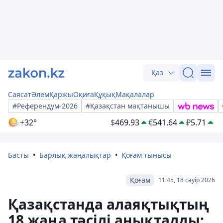
Қаз
Саясат
Әлем
Қаржы
Оқиға
Құқық
Мақалалар
#Референдум-2026
#Қазақстан мақтанышы
+32°
$
469.93
€
541.64
₽
5.71
Басты
Барлық жаңалықтар
Қоғам тынысы
Қоғам
11:45, 18 сәуір 2026
Қазақстанда алаяқтықтың
18 жаңа тәсілі анықталды: