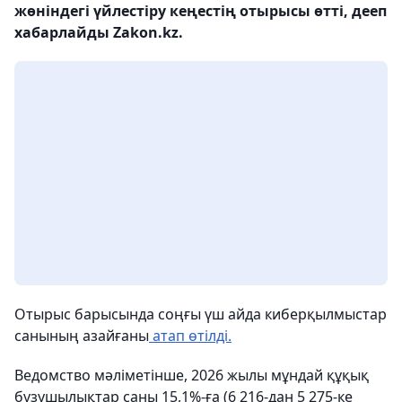
жөніндегі үйлестіру кеңестің отырысы өтті, дееп
хабарлайды Zakon.kz.
Отырыс барысында соңғы үш айда киберқылмыстар
санының азайғаны
атап өтілді.
Ведомство мәліметінше, 2026 жылы мұндай құқық
бұзушылықтар саны 15,1%-ға (6 216-дан 5 275-ке