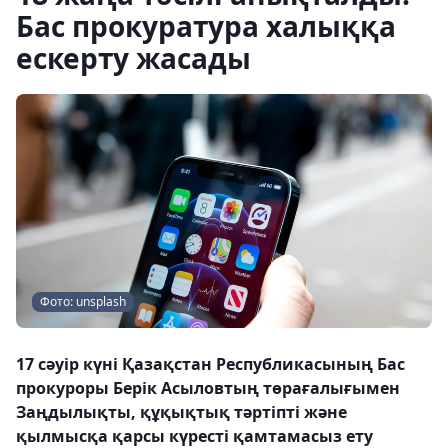
Бас прокуратура халыққа
ескерту жасады
Фото: unsplash
17 сәуір күні Қазақстан Республикасының Бас
прокуроры Берік Асыловтың төрағалығымен
Заңдылықты, құқықтық тәртіпті және
қылмысқа қарсы күресті қамтамасыз ету