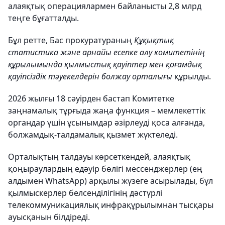
алаяқтық операциялармен байланысты 2,8 млрд
теңге бұғатталды.
Бұл ретте, Бас прокуратураның
Құқықтық
статистика және арнайы есепке алу комитетінің
құрылымында
қылмыстық қауіптер мен қоғамдық
қауіпсіздік тәуекелдерін болжау орталығы
құрылды.
2026 жылғы 18 сәуірден бастап Комитетке
заңнамалық тұрғыда жаңа функция – мемлекеттік
органдар үшін ұсынымдар әзірлеуді қоса алғанда,
болжамдық-талдамалық қызмет жүктеледі.
Орталықтың талдауы көрсеткендей, алаяқтық
қоңыраулардың едәуір бөлігі мессенджерлер (ең
алдымен WhatsApp) арқылы жүзеге асырылады, бұл
қылмыскерлер белсенділігінің дәстүрлі
телекоммуникациялық инфрақұрылымнан тысқары
ауысқанын білдіреді.