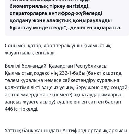
биометриялық тіркеу енгізілді,
операторларға антифрод-жүйелерді
қолдану және алаяқтық қоңырауларды
бұғаттау міндеттелді",- делінген ақпаратта.
Сонымен қатар, дропперлік үшін қылмыстық
жауаптылық енгізілді.
Белгілі болғандай, Қазақстан Республикасы
Қылмыстық кодексінің 232-1-бабы (банктік шотқа,
төлем құралына немесе сәйкестендіру құралына
қолжетімділікті заңсыз ұсыну, беру және алу, сондай-
ақ төлемдерді және (немесе) ақша аударымдарын
заңсыз жүзеге асыру) күшіне енген сәттен бастап
446 іс тіркелді.
Ұлттық банк жанындағы Антифрод-орталық арқылы