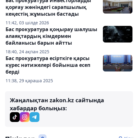
Бас прокуратура Инвесторларды
қорғау жөніндегі сарапшылық
кеңестің жұмысын бастады
11:42, 03 шілде 2026
Бас прокуратура қоңырау шалушы
алаяқтардың кімдермен
байланысы барын айтты
18:40, 24 ақпан 2025
Бас прокуратура есірткіге қарсы
күрес нәтижелері бойынша есеп
берді
11:38, 29 қараша 2025
Жаңалықтан zakon.kz сайтында
хабардар болыңыз: