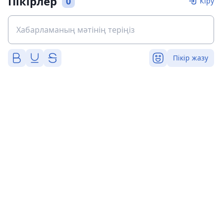
Пікірлер
0
Кіру
Пікір жазу