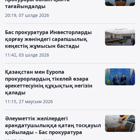
тағайындалды
20:19, 07 шілде 2026
Бас прокуратура Инвесторларды
қорғау жөніндегі сарапшылық
кеңестің жұмысын бастады
11:42, 03 шілде 2026
Қазақстан мен Еуропа
прокурорлардың тікелей өзара
әрекеттесуінің құқықтық негізін
қалады
11:15, 27 маусым 2026
Әлеуметтік желілердегі
арандатушылыққа қатаң тосқауыл
қойылады – Бас прокуратура