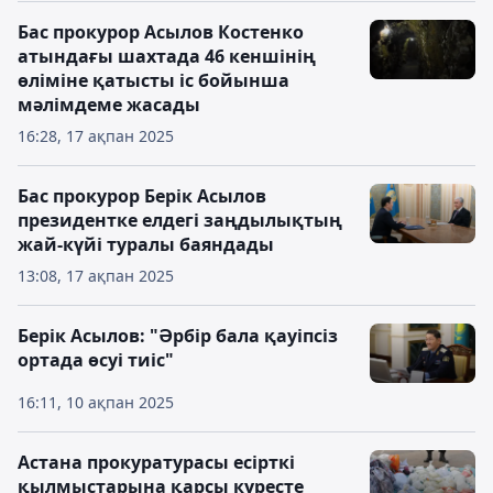
Бас прокурор Асылов Костенко
атындағы шахтада 46 кеншінің
өліміне қатысты іс бойынша
мәлімдеме жасады
16:28, 17 ақпан 2025
Бас прокурор Берік Асылов
президентке елдегі заңдылықтың
жай-күйі туралы баяндады
13:08, 17 ақпан 2025
Берік Асылов: "Әрбір бала қауіпсіз
ортада өсуі тиіс"
16:11, 10 ақпан 2025
Астана прокуратурасы есірткі
қылмыстарына қарсы күресте