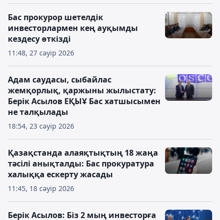
Бас прокурор шетелдік
инвесторлармен кең ауқымды
кездесу өткізді
11:48, 27 сәуір 2026
Адам саудасы, сыбайлас
жемқорлық, қаржыны жылыстату:
Берік Асылов ЕҚЫҰ Бас хатшысымен
не талқылады
18:54, 23 сәуір 2026
Қазақстанда алаяқтықтың 18 жаңа
тәсілі анықталды: Бас прокуратура
халыққа ескерту жасады
11:45, 18 сәуір 2026
Берік Асылов: Біз 2 мың инвесторға