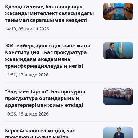
Қазақстанның Бас прокуроры
жасанды интеллект саласындағы
танымал сарапшымен кездесті
14:19, 05 тамыз 2026
ЖИ, киберқауіпсіздік және жаңа
Конституция – Бас прокуратура
жанындағы академияны
трансформациялаудың негізі
11:51, 17 шілде 2026
"Заң мен Тәртіп": Бас прокурор
прокуратура органдарының
ардагерлерімен жиын өткізді
19:36, 15 шілде 2026
Берік Асылов еліміздің Бас
прокуроры болып қайта