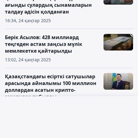
ағынды сулардың сынамаларын
талдау әдісін қолданған
16:34, 24 қаңтар 2025
Берік Асылов: 428 миллиард
теңгеден астам заңсыз мүлік
мемлекетке қайтарылды
13:02, 24 қаңтар 2025
Қазақстандағы есірткі сатушылар
арасында айналымы 100 миллион
доллардан асатын крипто-
әмияндар табылды
10:59, 27 желтоқсан 2024
Русский язык
Қазақстан мен Марокко маңызды
Қазақ тілі
құжатқа қол қойды