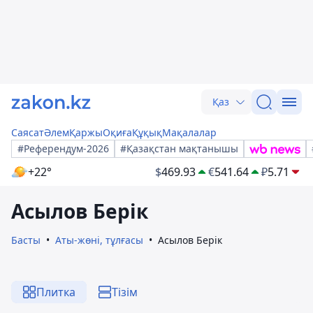
Қаз
Саясат
Әлем
Қаржы
Оқиға
Құқық
Мақалалар
#Референдум-2026
#Қазақстан мақтанышы
+22°
$
469.93
€
541.64
₽
5.71
Асылов Берік
Басты
Аты-жөні, тұлғасы
Асылов Берік
Плитка
Тізім