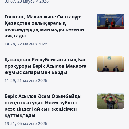
09:07, 23 маусым 2026
Гонконг, Макао және Сингапур:
Қазақстан халықаралық
келісімдердің маңызды кезеңін
аяқтады
14:28, 22 мамыр 2026
Қазақстан Республикасының Бас
прокуроры Берік Асылов Макаоға
жұмыс сапарымен барды
11:29, 21 мамыр 2026
Берік Асылов Әсем Орынбайды
стендтік атудан Әлем кубогы
кезеңіндегі айқын жеңісімен
құттықтады
19:51, 05 мамыр 2026