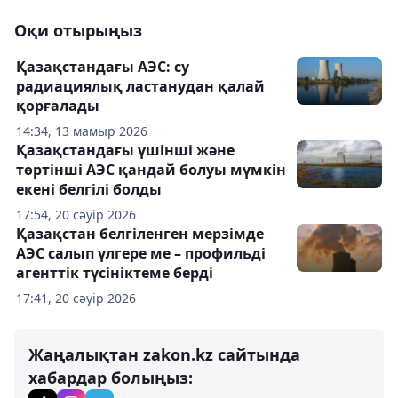
Оқи отырыңыз
Қазақстандағы АЭС: су
радиациялық ластанудан қалай
қорғалады
14:34, 13 мамыр 2026
Қазақстандағы үшінші және
төртінші АЭС қандай болуы мүмкін
екені белгілі болды
17:54, 20 сәуір 2026
Қазақстан белгіленген мерзімде
АЭС салып үлгере ме – профильді
агенттік түсініктеме берді
17:41, 20 сәуір 2026
Жаңалықтан zakon.kz сайтында
хабардар болыңыз: