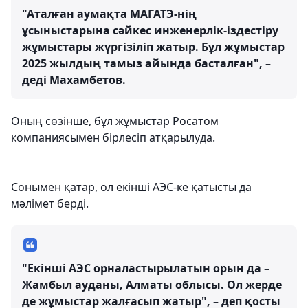
"Аталған аумақта МАГАТЭ-нің
ұсыныстарына сәйкес инженерлік-іздестіру
жұмыстары жүргізіліп жатыр. Бұл жұмыстар
2025 жылдың тамыз айында басталған", –
деді Махамбетов.
Оның сөзінше, бұл жұмыстар Росатом
компаниясымен бірлесіп атқарылуда.
Сонымен қатар, ол екінші АЭС-ке қатысты да
мәлімет берді.
"Екінші АЭС орналастырылатын орын да –
Жамбыл ауданы, Алматы облысы. Ол жерде
де жұмыстар жалғасып жатыр", – деп қосты