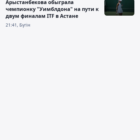
Арыстанбекова обыграла
чемпионку "Уимблдона" на пути к
двум финалам ITF в Астане
21:41, Бүгін