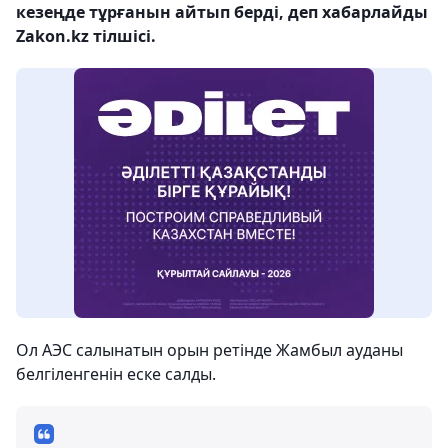
кезеңде тұрғанын айтып берді, деп хабарлайды
Zakon.kz тілшісі.
Ол АЭС салынатын орын ретінде Жамбыл ауданы
белгіленгенін еске салды.