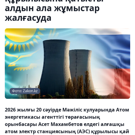
алдын ала жұмыстар
жалғасуда
Фото: Zakon.kz
2026 жылғы 20 сәуірде Мәжіліс кулуарында Атом
энергетикасы агенттігі төрағасының
орынбасары Асет Махамбетов елдегі алғашқы
атом электр станциясының (АЭС) құрылысы қай