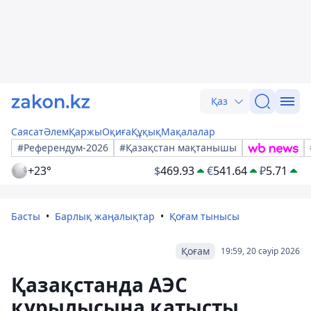
Қаз
Саясат
Әлем
Қаржы
Оқиға
Құқық
Мақалалар
#Референдум-2026
#Қазақстан мақтанышы
+23°
$
469.93
€
541.64
₽
5.71
Басты
Барлық жаңалықтар
Қоғам тынысы
Қоғам
19:59, 20 сәуір 2026
Қазақстанда АЭС
құрылысына қатысты