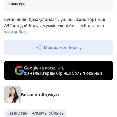
спикер.
Бұған дейін Қазақстандағы үшінші және төртінші
АЭС қандай болуы мүмкін екені белгілі болғанын
жазғанбыз
.
Мақаламен бөлісу
Google-ға қосылып,
жаңалықтарды бірінші болып оқыңыз
Ботагөз Ақиқат
Қазақстан
Алматы облысы