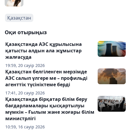
Қазақстан
Оқи отырыңыз
Қазақстанда АЭС құрылысына
қатысты алдын ала жұмыстар
жалғасуда
19:59, 20 сәуір 2026
Қазақстан белгіленген мерзімде
АЭС салып үлгере ме – профильді
агенттік түсініктеме берді
17:41, 20 сәуір 2026
Қазақстанда бірқатар білім беру
бағдарламалары қысқартылуы
мүмкін – Ғылым және жоғары білім
министрлігі
10:59, 16 сәуір 2026