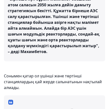
атом саласын 2050 жылға дейін дамыту
стратегиясын бекітті. Құжатта бірнеше АЭС
салу қарастырылған. Үшінші және төртінші
станциялар бойынша әзірге нақты мәлімет
айта алмаймын. Алайда бір АЭС үшін
шағын модульдік реакторларды, сондай-ақ
қуаты шағын және орта реакторларды
қолдану мүмкіндігі қарастырылып жатыр",
– деді Махамбетов.
Сонымен қатар ол үшінші және төртінші
станциялардың қай жерде салынатынын нақтылай
алмады.