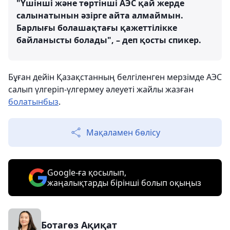
"Үшінші және төртінші АЭС қай жерде
салынатынын әзірге айта алмаймын.
Барлығы болашақтағы қажеттілікке
байланысты болады", – деп қосты спикер.
Бұған дейін Қазақстанның белгіленген мерзімде АЭС
салып үлгеріп-үлгермеу әлеуеті жайлы жазған
болатынбыз
.
Мақаламен бөлісу
Google-ға қосылып,
жаңалықтарды бірінші болып оқыңыз
Ботагөз Ақиқат