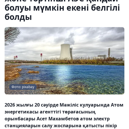
болуы мүмкін екені белгілі
болды
Фото: pixabay
2026 жылғы 20 сәуірде Мәжіліс кулуарында Атом
энергетикасы агенттігі төрағасының
орынбасары Асет Махамбетов атом электр
станцияларын салу жоспарына қатысты пікір