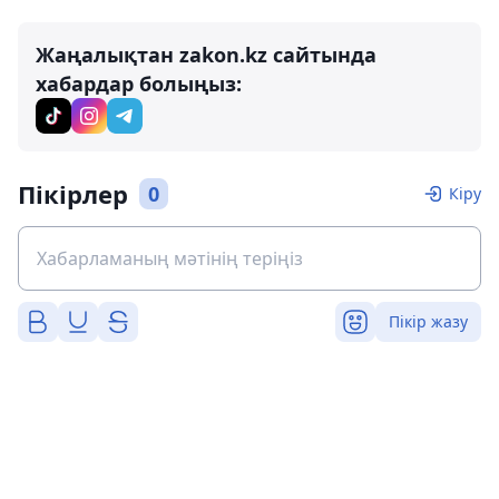
Жаңалықтан zakon.kz сайтында
хабардар болыңыз:
Пікірлер
0
Кіру
Пікір жазу