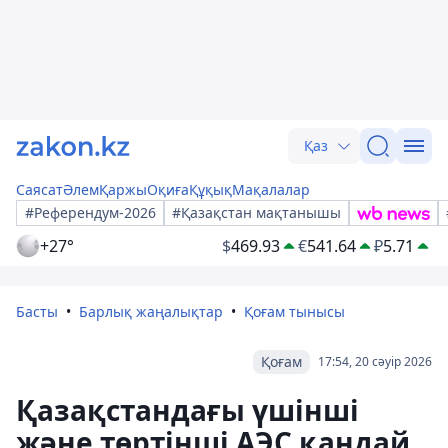
Қаз
Саясат
Әлем
Қаржы
Оқиға
Құқық
Мақалалар
#Референдум-2026
#Қазақстан мақтанышы
+27°
$
469.93
€
541.64
₽
5.71
Басты
Барлық жаңалықтар
Қоғам тынысы
Қоғам
17:54, 20 сәуір 2026
Қазақстандағы үшінші
және төртінші АЭС қандай