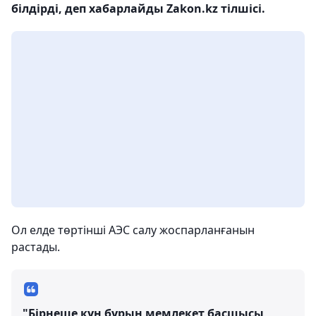
білдірді, деп хабарлайды Zakon.kz тілшісі.
Ол елде төртінші АЭС салу жоспарланғанын
растады.
"Бірнеше күн бұрын мемлекет басшысы