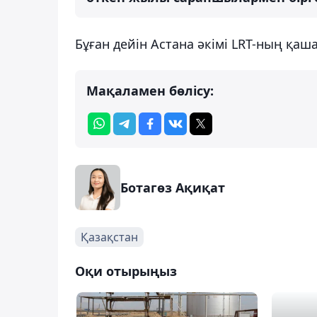
Бұған дейін Астана әкімі LRT-ның қа
Мақаламен бөлісу:
Ботагөз Ақиқат
Қазақстан
Оқи отырыңыз