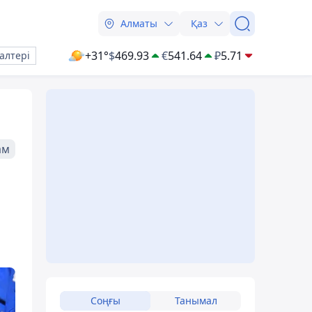
Алматы
Қаз
+31°
$
469.93
€
541.64
₽
5.71
алтері
ам
Соңғы
Танымал