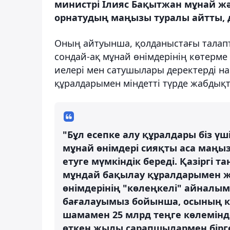
министрі Ілияс Бақытжан мұнай жә
орнатудың маңызы туралы айтты, д
Оның айтуынша, қолданыстағы талапт
сондай-ақ мұнай өнімдерінің көтерме
иелері мен сатушылары деректерді на
құралдарымен міндетті түрде жабдықт
"Бұл есепке алу құралдары біз ү
мұнай өнімдері сияқты аса маң
етуге мүмкіндік береді. Қазіргі т
мұндай бақылау құралдарымен ж
өнімдерінің "көлеңкелі" айналы
бағалауымыз бойынша, осының к
шамамен 25 млрд теңге көлемінде 
өткен жылы сарапшылармен бірге 