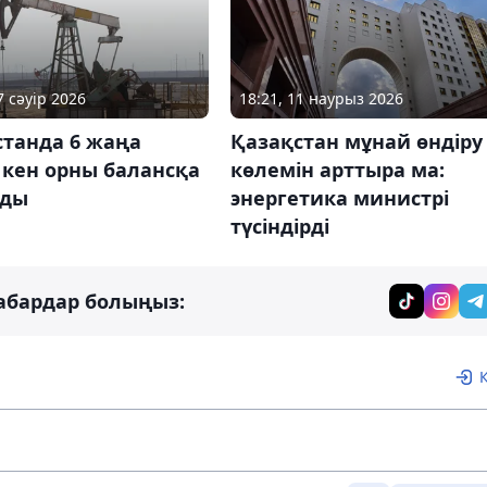
7 сәуір 2026
18:21, 11 наурыз 2026
станда 6 жаңа
Қазақстан мұнай өндіру
 кен орны балансқа
көлемін арттыра ма:
лды
энергетика министрі
түсіндірді
абардар болыңыз: