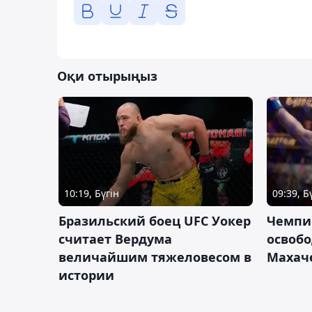
Оқи отырыңыз
10:19, Бүгін
09:39, Б
Бразильский боец UFC Уокер
Чемпи
считает Вердума
освобо
величайшим тяжеловесом в
Махач
истории