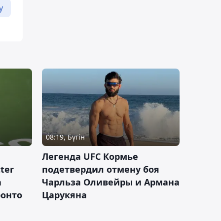
у
08:19, Бүгін
Легенда UFC Кормье
ter
подетвердил отмену боя
а
Чарльза Оливейры и Армана
ронто
Царукяна