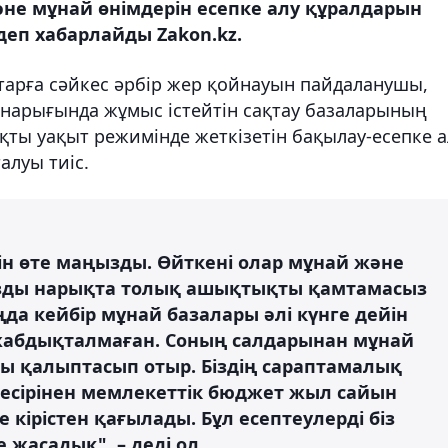
не мұнай өнімдерін есепке алу құралдарын
еп хабарлайды Zakon.kz.
арға сәйкес әрбір жер қойнауын пайдаланушы,
 нарығында жұмыс істейтін сақтау базаларының
қты уақыт режимінде жеткізетін бақылау-есепке а
алуы тиіс.
шін өте маңызды. Өйткені олар мұнай және
ызды нарықта толық ашықтықты қамтамасыз
аңда кейбір мұнай базалары әлі күнге дейін
абдықталмаған. Соның салдарынан мұнай
мы қалыптасып отыр. Біздің сараптамалық
есірінен мемлекеттік бюджет жыл сайын
кірістен қағылады. Бұл есептеулерді біз
жасадық", – деді ол.