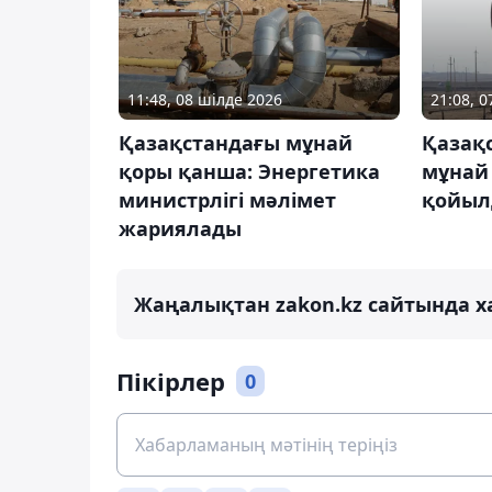
11:48, 08 шілде 2026
21:08, 0
Қазақстандағы мұнай
Қазақ
қоры қанша: Энергетика
мұнай
министрлігі мәлімет
қойы
жариялады
Жаңалықтан zakon.kz сайтында х
Пікірлер
0