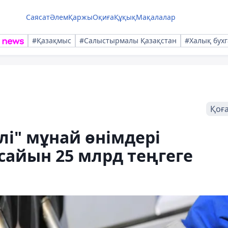
Саясат
Әлем
Қаржы
Оқиға
Құқық
Мақалалар
#Қазақмыс
#Салыстырмалы Қазақстан
#Халық бухг
Қоғ
лі" мұнай өнімдері
айын 25 млрд теңгеге