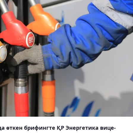
да өткен брифингте ҚР Энергетика вице-