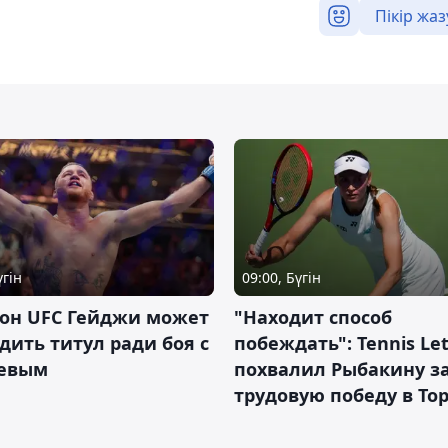
Пікір жаз
үгін
09:00, Бүгін
он UFC Гейджи может
"Находит способ
дить титул ради боя с
побеждать": Tennis Let
евым
похвалил Рыбакину з
трудовую победу в То