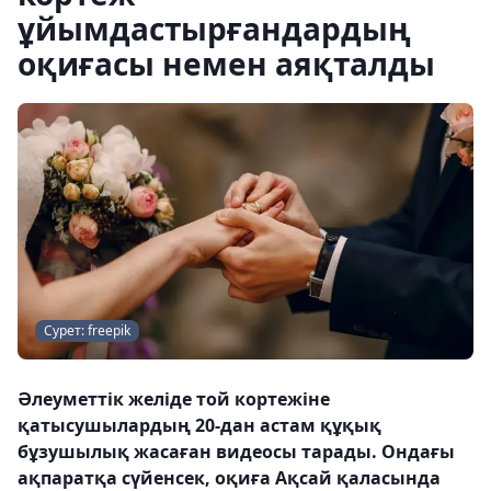
ұйымдастырғандардың
оқиғасы немен аяқталды
Сурет: freepik
Әлеуметтік желіде той кортежіне
қатысушылардың 20-дан астам құқық
бұзушылық жасаған видеосы тарады. Ондағы
ақпаратқа сүйенсек, оқиға Ақсай қаласында