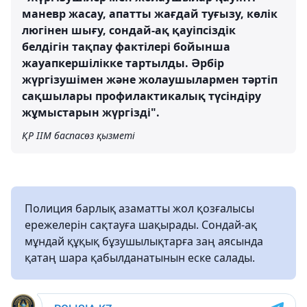
маневр жасау, апатты жағдай туғызу, көлік
люгінен шығу, сондай-ақ қауіпсіздік
белдігін тақпау фактілері бойынша
жауапкершілікке тартылды. Әрбір
жүргізушімен және жолаушылармен тәртіп
сақшылары профилактикалық түсіндіру
жұмыстарын жүргізді".
ҚР ІІМ баспасөз қызметі
Полиция барлық азаматты жол қозғалысы
ережелерін сақтауға шақырады. Сондай-ақ
мұндай құқық бұзушылықтарға заң аясында
қатаң шара қабылданатынын еске салады.