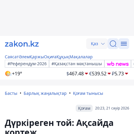
Қаз
Саясат
Әлем
Қаржы
Оқиға
Құқық
Мақалалар
#Референдум-2026
#Қазақстан мақтанышы
+19°
$
467.48
€
539.52
₽
5.73
Басты
Барлық жаңалықтар
Қоғам тынысы
Қоғам
20:23, 21 сәуір 2026
Дүркіреген той: Ақсайда
кортеж