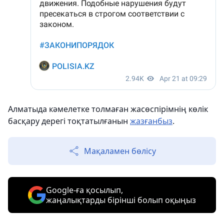
Алматыда кәмелетке толмаған жасөспірімнің көлік
басқару дерегі тоқтатылғанын
жазғанбыз
.
Мақаламен бөлісу
Google-ға қосылып,
жаңалықтарды бірінші болып оқыңыз