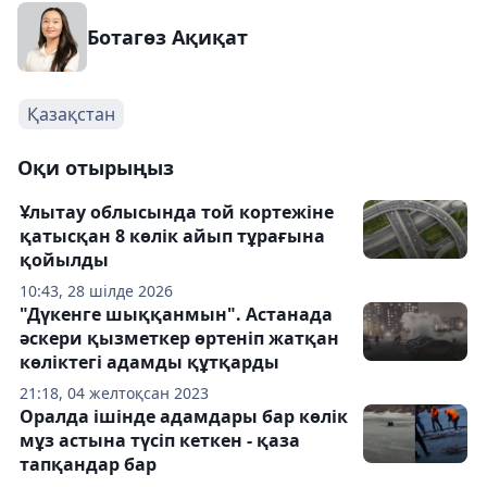
Ботагөз Ақиқат
Қазақстан
Оқи отырыңыз
Ұлытау облысында той кортежіне
қатысқан 8 көлік айып тұрағына
қойылды
10:43, 28 шілде 2026
"Дүкенге шыққанмын". Астанада
әскери қызметкер өртеніп жатқан
көліктегі адамды құтқарды
21:18, 04 желтоқсан 2023
Оралда ішінде адамдары бар көлік
мұз астына түсіп кеткен - қаза
тапқандар бар