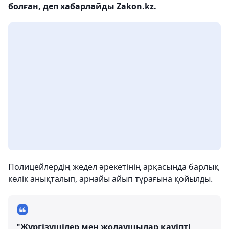
болған, деп хабарлайды Zakon.kz.
Полицейлердің жедел әрекетінің арқасында барлық
көлік анықталып, арнайы айып тұрағына қойылды.
"Жүргізушілер мен жолаушылар қауіпті