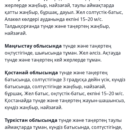
жерлерде жаңбыр, найзағай, таулы аймақтарда
қатты жаңбыр, бұршақ, дауыл. Жел солтүстік-батыс,
Алакөл көлдері ауданында екпіні 15–20 м/с.
Талдықорғанда түнде және таңертең жаңбыр,
найзағай.
Маңғыстау облысында
түнде және таңертең
оңтүстігінде, шығысында тұман. Жел әлсіз. Ақтауда
түнде және таңертең кей жерлерде тұман.
Қостанай облысында
түнде және таңертең
батысында, солтүстігінде 3 градусқа дейін үсік, күндіз
батысында, солтүстігінде жаңбыр, найзағай,
бұршақ. Жел батыс, оңтүстік-батыс, екпіні 15–20 м/с.
Қостанайда түнде және таңертең жауын-шашынсыз,
күндіз жаңбыр, найзағай.
Түркістан облысында
түнде және таңертең таулы
аймақтарда тұман, күндіз батысында, солтүстігінде,