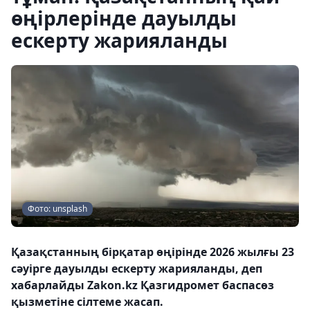
өңірлерінде дауылды
ескерту жарияланды
Фото: unsplash
Қазақстанның бірқатар өңірінде 2026 жылғы 23
сәуірге дауылды ескерту жарияланды, деп
хабарлайды Zakon.kz Қазгидромет баспасөз
қызметіне сілтеме жасап.