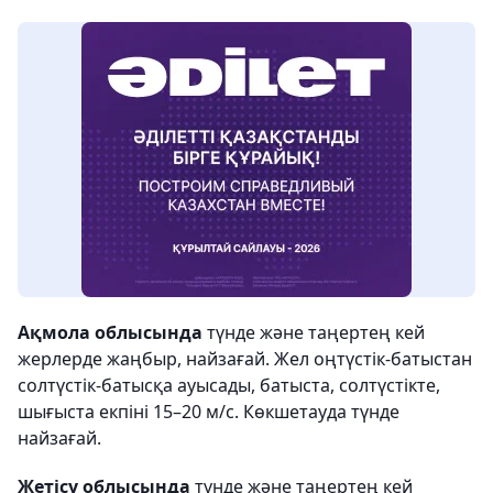
Ақмола облысында
түнде және таңертең кей
жерлерде жаңбыр, найзағай. Жел оңтүстік-батыстан
солтүстік-батысқа ауысады, батыста, солтүстікте,
шығыста екпіні 15–20 м/с. Көкшетауда түнде
найзағай.
Жетісу облысында
түнде және таңертең кей