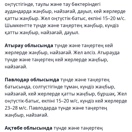
оңтүстігінде, таулы және тау бөктеріндегі
аудандарда жаңбыр, найзағай, дауыл, кей жерлерде
қатты жаңбыр. Жел оңтүстік-батыс, екпіні 15–20 м/с.
Шымкентте түнде және таңертең жаңбыр, күндіз
қатты жаңбыр, найзағай, дауыл.
Атырау облысында
түнде және таңертең кей
жерлерде жаңбыр, найзағай. Жел әлсіз. Атырауда
түнде және таңертең кей жерлерде жаңбыр,
найзағай.
Павлодар облысында
түнде және таңертең
батысында, солтүстігінде тұман, күндіз жаңбыр,
найзағай, кей жерлерде қатты жаңбыр, бұршақ. Жел
оңтүстік-батыс, екпіні 15–20 м/с, күндіз кей жерлерде
23–28 м/с. Павлодарда түнде және таңертең
жаңбыр, найзағай.
Ақтөбе облысында
түнде және таңертең