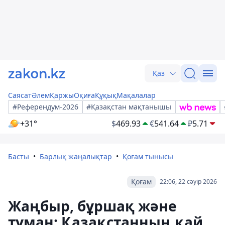
Қаз
Саясат
Әлем
Қаржы
Оқиға
Құқық
Мақалалар
#Референдум-2026
#Қазақстан мақтанышы
+31°
$
469.93
€
541.64
₽
5.71
Басты
Барлық жаңалықтар
Қоғам тынысы
Қоғам
22:06, 22 сәуір 2026
Жаңбыр, бұршақ және
тұман: Қазақстанның қай