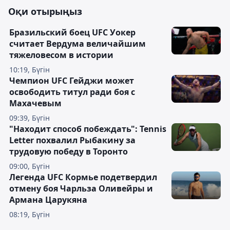
Оқи отырыңыз
Бразильский боец UFC Уокер
считает Вердума величайшим
тяжеловесом в истории
10:19, Бүгін
Чемпион UFC Гейджи может
освободить титул ради боя с
Махачевым
09:39, Бүгін
"Находит способ побеждать": Tennis
Letter похвалил Рыбакину за
трудовую победу в Торонто
09:00, Бүгін
Легенда UFC Кормье подетвердил
отмену боя Чарльза Оливейры и
Армана Царукяна
08:19, Бүгін