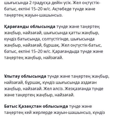
шығысында 2 градусқа дейін үсік. Жел оңтүстік-
батыс, екпіні 15–20 м/с. Ақтөбеде түнде және
таңертең жауын-шашынсыз.
Қарағанды облысында
түнде және таңертең
жаңбыр, найзағай, шығысында қатты жаңбыр,
күндіз батысында, солтүстігінде, шығысында
жаңбыр, найзағай, бұршақ. Жел оңтүстік-батыс,
батыс, екпіні 15–20 м/с. Қарағандыда түнде және
таңертең жаңбыр, найзағай.
Ұлытау облысында
түнде және таңертең жаңбыр,
найзағай, бұршақ, күндіз шығысында аздаған
жаңбыр, найзағай. Жел әлсіз. Жезқазғанда түнде
және таңертең жаңбыр, найзағай.
Батыс Қазақстан облысында
түнде және
таңертең кей жерлерде жауын-шашынсыз, күндіз