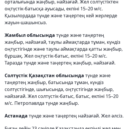
орталығында жаңбыр, найзағай. Жел солтүстіктен
оңтүстік-батысқа ауысады, екпіні 15–20 м/с.
Қызылордада түнде және таңертең кей жерлерде
жауын-шашынсыз.
Жамбыл облысында
түнде және таңертең
жаңбыр, найзағай, таулы аймақтарда тұман, күндіз
оңтүстігінде және таулы аймақтарда қатты жаңбыр,
бұршақ. Жел оңтүстік-батыс, екпіні 15–20 м/с.
Таразда түнде және таңертең жаңбыр, найзағай.
Солтүстік Қазақстан облысында
түнде және
таңертең жаңбыр, батысында тұман, күндіз
солтүстігінде, шығысында, оңтүстігінде жаңбыр,
найзағай. Жел солтүстік-батыс, батыс, екпіні 15–20
м/с. Петропавлда түнде жаңбыр.
Астанада
түнде және таңертең найзағай. Жел әлсіз.
Бұған дейін 23 сәуірде Қазақстанда екпінді жел мен