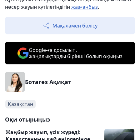
нөсер жауын күтілетіндігін
жазғанбыз
.
Мақаламен бөлісу
Google-ға қосылып,
жаңалықтарды бірінші болып оқыңыз
Ботагөз Ақиқат
Қазақстан
Оқи отырыңыз
Жаңбыр жауып, үсік жүреді:
Қазақстанның қай өңірлерінде