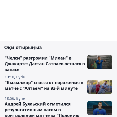
Оқи отырыңыз
"Челси" разгромил "Милан" в
Джакарте: Дастан Сатпаев остался в
запасе
19:10, Бүгін
"Кызылжар" спасся от поражения в
матче с "Алтаем" на 93-й минуте
18:56, Бүгін
Андрей Буяльский отметился
результативным пасом в
контрольном матче за "Полонию