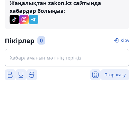
Жаңалықтан zakon.kz сайтында
хабардар болыңыз:
Пікірлер
0
Кіру
Пікір жазу