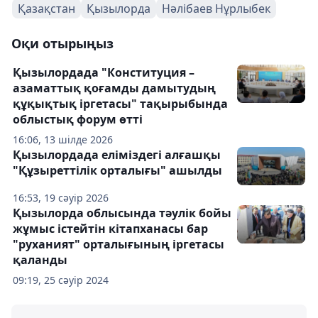
Қазақстан
Қызылорда
Нәлібаев Нұрлыбек
Оқи отырыңыз
Қызылордада "Конституция –
азаматтық қоғамды дамытудың
құқықтық іргетасы" тақырыбында
облыстық форум өтті
16:06, 13 шілде 2026
Қызылордада еліміздегі алғашқы
"Құзыреттілік орталығы" ашылды
16:53, 19 сәуір 2026
Қызылорда облысында тәулік бойы
жұмыс істейтін кітапханасы бар
"руханият" орталығының іргетасы
қаланды
09:19, 25 сәуір 2024