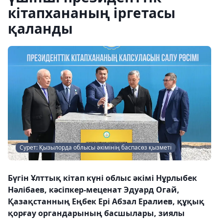
кітапхананың іргетасы
қаланды
Сурет: Қызылорда облысы әкімінің баспасөз қызметі
Бүгін Ұлттық кітап күні облыс әкімі Нұрлыбек
Нәлібаев, кәсіпкер-меценат Эдуард Огай,
Қазақстанның Еңбек Ері Абзал Ералиев, құқық
қорғау органдарының басшылары, зиялы