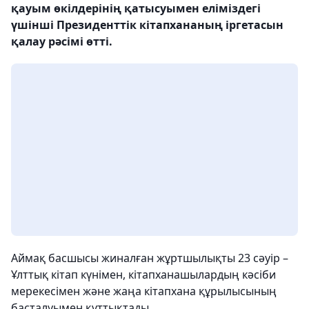
қауым өкілдерінің қатысуымен еліміздегі
үшінші Президенттік кітапхананың іргетасын
қалау рәсімі өтті.
Аймақ басшысы жиналған жұртшылықты 23 сәуір –
Ұлттық кітап күнімен, кітапханашылардың кәсіби
мерекесімен және жаңа кітапхана құрылысының
басталуымен құттықтады.