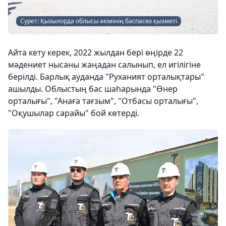
Сурет: Қызылорда облысы әкімінің баспасөз қызметі
Айта кету керек, 2022 жылдан бері өңірде 22
мәдениет нысаны жаңадан салынып, ел игілігіне
берілді. Барлық ауданда "Руханият орталықтары"
ашылды. Облыстың бас шаһарында "Өнер
орталығы", "Анаға тағзым", "Отбасы орталығы",
"Оқушылар сарайы" бой көтерді.