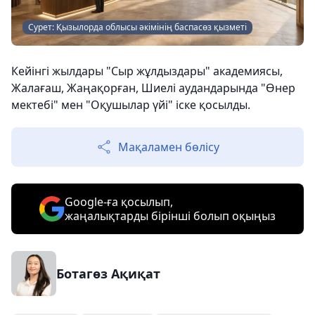
Сурет: Қызылорда облысы әкімінің баспасөз қызметі
Кейінгі жылдары "Сыр жұлдыздары" академиясы,
Жалағаш, Жаңақорған, Шиелі аудандарында "Өнер
мектебі" мен "Оқушылар үйі" іске қосылды.
Мақаламен бөлісу
Google-ға қосылып,
жаңалықтарды бірінші болып оқыңыз
Ботагөз Ақиқат