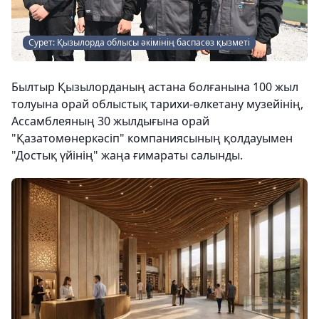
Сурет: Қызылорда облысы әкімінің баспасөз қызметі
Былтыр Қызылорданың астана болғанына 100 жыл
толуына орай облыстық тарихи-өлкетану музейінің,
Ассамблеяның 30 жылдығына орай
"Қазатомөнеркәсіп" компаниясының қолдауымен
"Достық үйінің" жаңа ғимараты салынды.