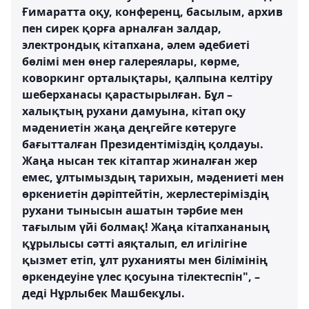
Ғимаратта оқу, конференц, басылым, архив
пен сирек қорға арналған залдар,
электрондық кітапхана, әлем әдебиеті
бөлімі мен өнер галереялары, көрме,
коворкинг орталықтары, қалпына келтіру
шеберханасы қарастырылған. Бұл –
халықтың рухани дамуына, кітап оқу
мәдениетін жаңа деңгейге көтеруге
бағытталған Президентіміздің қолдауы.
Жаңа нысан тек кітаптар жиналған жер
емес, ұлтымыздың тарихын, мәдениеті мен
өркениетін дәріптейтін, жерлестеріміздің
рухани тынысын ашатын тәрбие мен
тағылым үйі болмақ! Жаңа кітапхананың
құрылысы сәтті аяқталып, ел игілігіне
қызмет етіп, ұлт руханияты мен білімінің
өркендеуіне үлес қосуына тілектеспін", –
деді Нұрлыбек Машбекұлы.