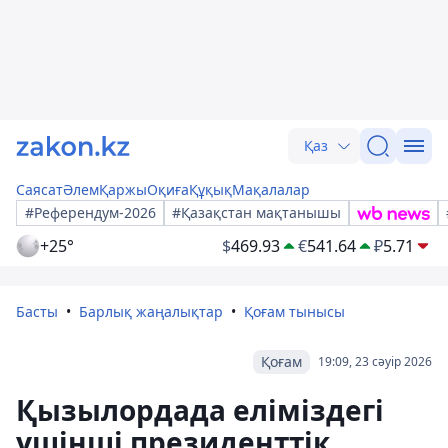
Қаз
Саясат
Әлем
Қаржы
Оқиға
Құқық
Мақалалар
#Референдум-2026
#Қазақстан мақтанышы
+25°
$
469.93
€
541.64
₽
5.71
Басты
Барлық жаңалықтар
Қоғам тынысы
Қоғам
19:09, 23 сәуір 2026
Қызылордада еліміздегі
үшінші президенттік