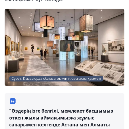
Сурет: Қызылорда облысы әкімінің баспасөз қызметі
"Өздеріңізге белгілі, мемлекет басшымыз
өткен жылы аймағымызға жұмыс
сапарымен келгенде Астана мен Алматы