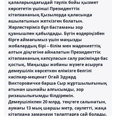
қалаларындағыдай тәулік бойы қызмет
көрсететін үшінші Президенттік
кітапхананың Қызылорда қаласында
ашылатынын жеткізген болатын.
Жерлестеріміз бұл бастаманы зор
қуанышпен қабылдады. Бүгін өздеріңізбен
бірге аймағымыз үшін маңызды
жобалардың бірі – білім мен мәдениеттің
алтын діңгегіне айналатын Президенттік
кітапхананың капсуласын салу рәсімінде бас
қостық. Маңызды жобаны жүзеге асыруға
демеушілік көрсеткен елімізге белгілі
кәсіпкер-меценат Огай Эдуард
Викторовичке барша Сыр жұртшылығының
атынан шынайы алғысымды, зор
ризашылығымды білдіремін.
Демеушілікпен 20 млрд. теңгеге салынатын,
аумағы 13 мың шаршы метр, сәулетті, жаңа
кітапхана заманауи талаптарға сай болады.