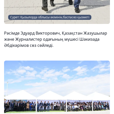
Сурет: Қызылорда облысы әкімінің баспасөз қызметі
Рәсімде Эдуард Викторович, Қазақстан Жазушылар
және Журналистер одағының мүшесі Шәкизада
Әбдікәрімов сөз сөйледі.