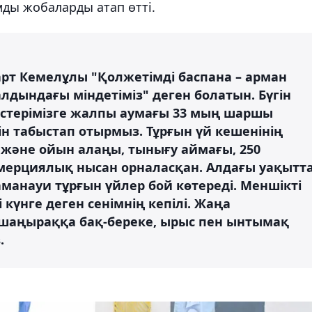
ды жобаларды атап өтті.
т Кемелұлы "Қолжетімді баспана – арман
лдындағы міндетіміз" деген болатын. Бүгін
лестерімізге жалпы аумағы 33 мың шаршы
ін табыстап отырмыз. Тұрғын үй кешенінің
т және ойын алаңы, тынығу аймағы, 250
мерциялық нысан орналасқан. Алдағы уақытт
аманауи тұрғын үйлер бой көтереді. Меншікті
 күнге деген сенімнің кепілі. Жаңа
 шаңыраққа бақ-береке, ырыс пен ынтымақ
.