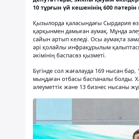
10 тұрғын үй кешенінің 600 пәтерін 
Қызылорда қаласындағы Сырдария өзе
қарқынмен дамыған аумақ. Мұнда әле
сайын артып келеді. Осы аумақта за
әрі қолайлы инфрақұрылым қалыптас
әкімінің баспасөз қызметі.
Бүгінде сол жағалауда 169 нысан бар,
мыңдаған отбасы баспаналы болды. Х
әлеуметтік және 13 бизнес нысаны жұм