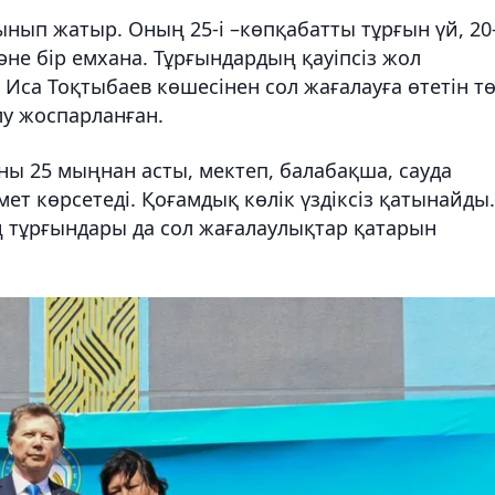
ынып жатыр. Оның 25-і –көпқабатты тұрғын үй, 20
және бір емхана. Тұрғындардың қауіпсіз жол
са Тоқтыбаев көшесінен сол жағалауға өтетін т
лу жоспарланған.
ы 25 мыңнан асты, мектеп, балабақша, сауда
т көрсетеді. Қоғамдық көлік үздіксіз қатынайды.
ің тұрғындары да сол жағалаулықтар қатарын