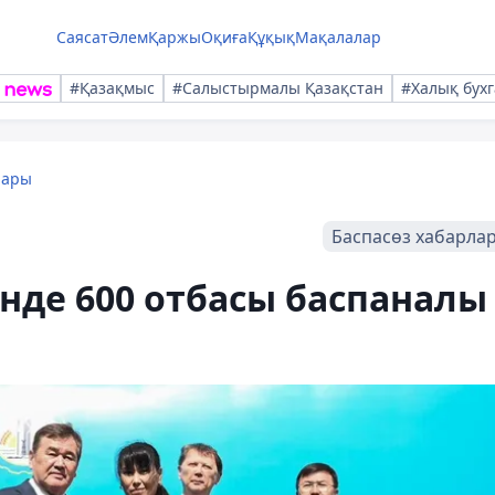
Саясат
Әлем
Қаржы
Оқиға
Құқық
Мақалалар
#Қазақмыс
#Салыстырмалы Қазақстан
#Халық бухг
лары
Баспасөз хабарла
нде 600 отбасы баспаналы