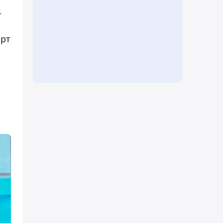
-
өрт