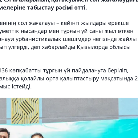
иелеріне табыстау рәсімі өтті.
нінің сол жағалауы – кейінгі жылдары ерекше
уметтік нысандар мен тұрғын үй саны жыл өткен
манауи урбанистикалық шешімдер негізінде жайлы
ып үлгерді, деп хабарлайды Қызылорда облысы
 136 көпқабатты тұрғын үй пайдалануға беріліп,
алыққа қолайлы орта қалыптастыру мақсатында 2
ыс істейді.