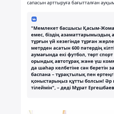
сапасын арттыруға бағытталған ауқым
"Мемлекет басшысы Қасым-Жомар
емес, біздің азаматтарымыздың а
тұрғын үй кезегінде тұрған жер
метрден асатын 600 пәтердің кілт
аумағында екі футбол, төрт спор
орындық автотұрақ және үш ком
да шаһар келбетіне сән беретін з
баспана – тұрақтылық пен ертеңгі
қоныстарыңыз құтты болсын! Әр
тілеймін", – деді Мұрат Ергешбаев