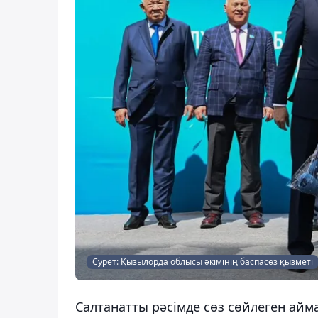
Сурет: Қызылорда облысы әкімінің баспасөз қызметі
Салтанатты рәсімде сөз сөйлеген ай