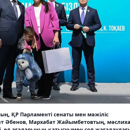
тың, ҚР Парламенті сенаты мен мәжіліс
рат Әбенов, Мархабат Жайымбетовтың, мәслих
і, ел ағаларының қатысуымен сол жағалаудағ