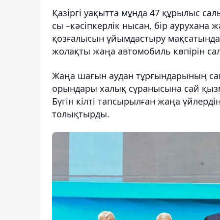
Қазіргі уақытта мұнда 47 құрылыс сал
сы –кәсіпкерлік нысан, бір аурухана 
қозғалысын ұйымдастыру мақсатында И
жолақты жаңа автомобиль көпірін са
Жаңа шағын аудан тұрғындарының сан
орындары халық сұранысына сай қызме
Бүгін кілті тапсырылған жаңа үйлерд
толықтырды.