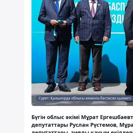
Сурет: Қызылорда облысы әкімінің баспасөз қызметі
Бүгін облыс әкімі Мұрат Ергешбаев
депутаттары Руслан Рүстемов, Мұ
депутаттары, зиялы қауым өкілдер