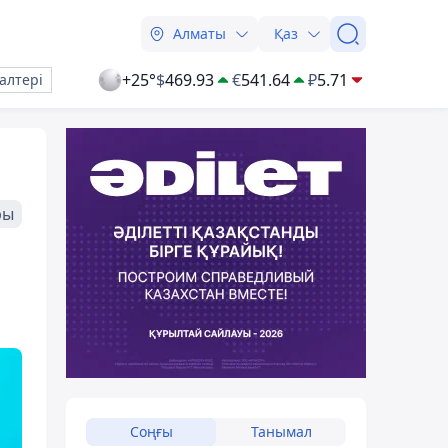
Алматы
Қаз
+25°
$
469.93
€
541.64
₽
5.71
алтері
ры
Соңғы
Танымал